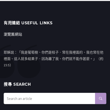
有用連結 USEFUL LINKS
瀏覽舊網站
耶穌說：「我是葡萄樹、你們是枝子．常在我裡面的、我也常在他
裡面、這人就多結果子．因為離了我、你們就不能作甚麼。」（約
15:5）
搜㝷 SEARCH