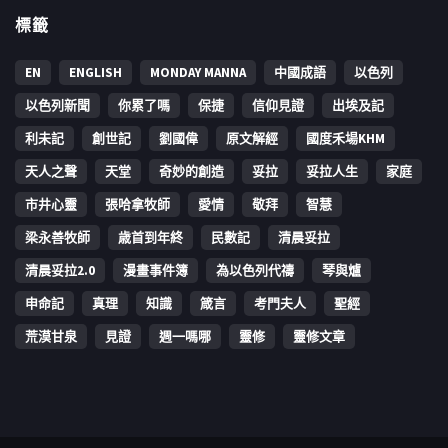
標籤
EN
ENGLISH
MONDAY MANNA
中國成語
以色列
以色列新聞
你累了嗎
保捷
信仰見證
出埃及記
利未記
創世記
劉國偉
原文解經
國度禾場KHM
天人之聲
天堂
奇妙的創造
妥拉
妥拉人生
家庭
市井心靈
張哈拿牧師
愛情
敬拜
智慧
梁永善牧師
歳首到年終
民數記
清晨妥拉
清晨妥拉2.0
漫畫事件簿
為以色列代禱
琴與爐
申命記
真理
知識
箴言
考門夫人
聖經
荒漠甘泉
見證
週一嗎哪
靈修
靈修文章