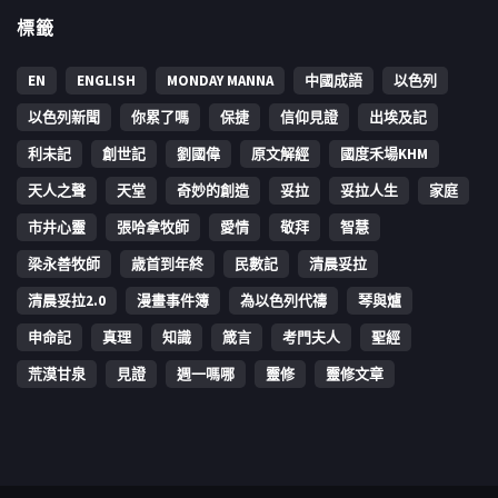
標籤
EN
ENGLISH
MONDAY MANNA
中國成語
以色列
以色列新聞
你累了嗎
保捷
信仰見證
出埃及記
利未記
創世記
劉國偉
原文解經
國度禾場KHM
天人之聲
天堂
奇妙的創造
妥拉
妥拉人生
家庭
市井心靈
張哈拿牧師
愛情
敬拜
智慧
梁永善牧師
歳首到年終
民數記
清晨妥拉
清晨妥拉2.0
漫畫事件簿
為以色列代禱
琴與爐
申命記
真理
知識
箴言
考門夫人
聖經
荒漠甘泉
見證
週一嗎哪
靈修
靈修文章