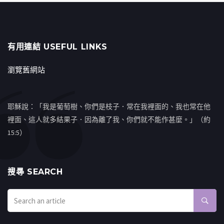
有用連結 USEFUL LINKS
瀏覽舊網站
耶穌說：「我是葡萄樹、你們是枝子．常在我裡面的、我也常在他
裡面、這人就多結果子．因為離了我、你們就不能作甚麼。」（約
15:5）
搜㝷 SEARCH