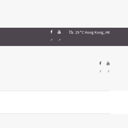
29 °C
Hong Kong, HK