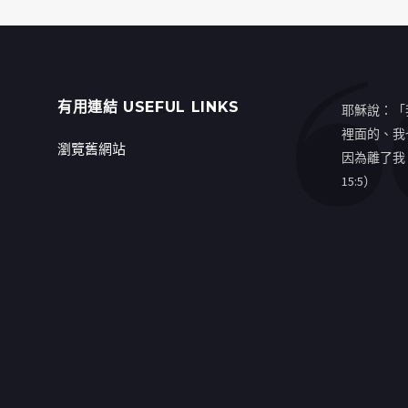
有用連結 USEFUL LINKS
耶穌說：「
裡面的、我
瀏覽舊網站
因為離了我
15:5）