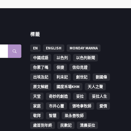
標籤
EN
ENGLISH
MONDAY MANNA
中國成語
以色列
以色列新聞
你累了嗎
保捷
信仰見證
出埃及記
利未記
創世記
劉國偉
原文解經
國度禾場KHM
天人之聲
天堂
奇妙的創造
妥拉
妥拉人生
家庭
市井心靈
張哈拿牧師
愛情
敬拜
智慧
梁永善牧師
歳首到年終
民數記
清晨妥拉