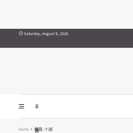
十誡
Skip to content
Saturday, August 8, 2026
主
Vine Media
葡萄樹傳媒
Home
標籤:
十誡
頁