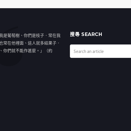
搜㝷 SEARCH
我是葡萄樹、你們是枝子．常在我
也常在他裡面、這人就多結果子．
、你們就不能作甚麼。」（約