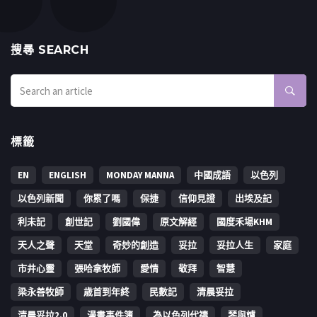
搜㝷 SEARCH
標籤
EN
ENGLISH
MONDAY MANNA
中國成語
以色列
以色列新聞
你累了嗎
保捷
信仰見證
出埃及記
利未記
創世記
劉國偉
原文解經
國度禾場KHM
天人之聲
天堂
奇妙的創造
妥拉
妥拉人生
家庭
市井心靈
張哈拿牧師
愛情
敬拜
智慧
梁永善牧師
歳首到年終
民數記
清晨妥拉
清晨妥拉2.0
漫畫事件簿
為以色列代禱
琴與爐