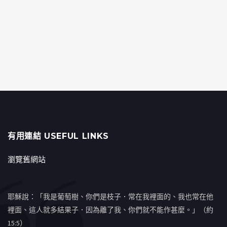
有用連結 USEFUL LINKS
瀏覽舊網站
耶穌說：「我是葡萄樹、你們是枝子．常在我裡面的、我也常在他
裡面、這人就多結果子．因為離了我、你們就不能作甚麼。」（約
15:5）