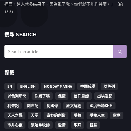
裡面、這人就多結果子．因為離了我、你們就不能作甚麼。」（約
15:5）
搜㝷 SEARCH
標籤
EN
ENGLISH
MONDAY MANNA
中國成語
以色列
以色列新聞
你累了嗎
保捷
信仰見證
出埃及記
利未記
創世記
劉國偉
原文解經
國度禾場KHM
天人之聲
天堂
奇妙的創造
妥拉
妥拉人生
家庭
市井心靈
張哈拿牧師
愛情
敬拜
智慧