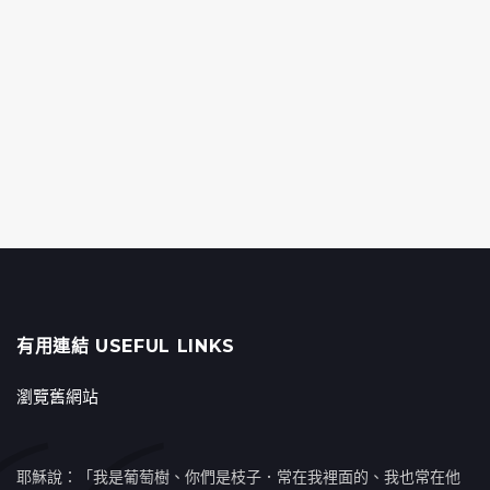
有用連結 USEFUL LINKS
瀏覽舊網站
耶穌說：「我是葡萄樹、你們是枝子．常在我裡面的、我也常在他