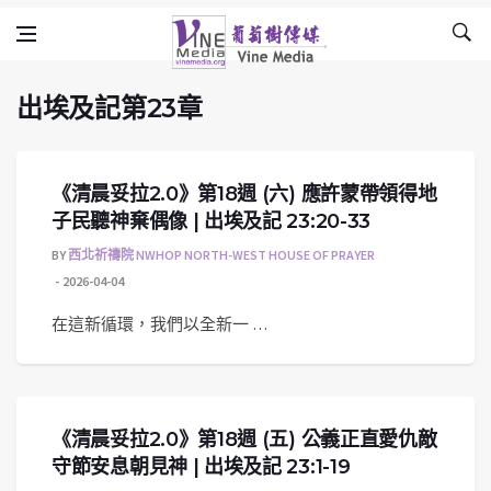
出埃及記第23章
Skip to content
Vine Media
葡萄樹傳媒
出埃及記第23章
《清晨妥拉2.0》第18週 (六) 應許蒙帶領得地
子民聽神棄偶像 | 出埃及記 23:20-33
BY
西北祈禱院 NWHOP NORTH-WEST HOUSE OF PRAYER
2026-04-04
在這新循環，我們以全新一 …
《清晨妥拉2.0》第18週 (五) 公義正直愛仇敵
守節安息朝見神 | 出埃及記 23:1-19