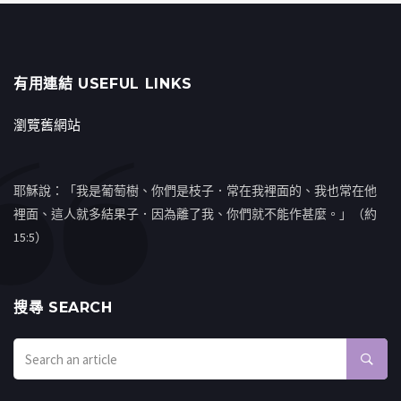
有用連結 USEFUL LINKS
瀏覽舊網站
耶穌說：「我是葡萄樹、你們是枝子．常在我裡面的、我也常在他
裡面、這人就多結果子．因為離了我、你們就不能作甚麼。」（約
15:5）
搜㝷 SEARCH