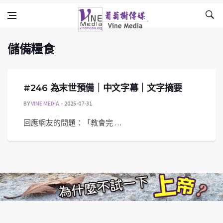
儲備糧食
Skip to content
Vine Media
葡萄樹傳媒
儲備糧食
#246 為末世預備｜中文字幕｜文字摘要
BY
VINE MEDIA
2025-07-31
回應網友的問題：「教會完 …