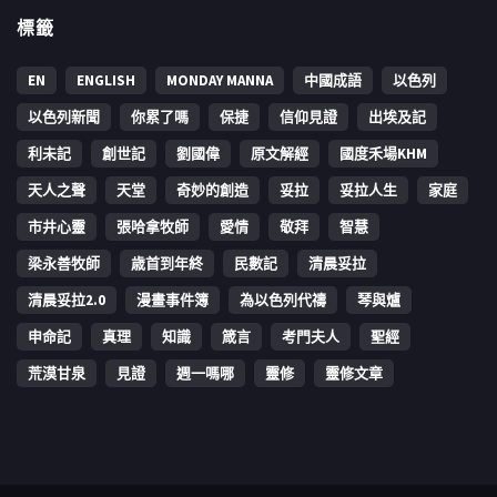
標籤
EN
ENGLISH
MONDAY MANNA
中國成語
以色列
以色列新聞
你累了嗎
保捷
信仰見證
出埃及記
利未記
創世記
劉國偉
原文解經
國度禾場KHM
天人之聲
天堂
奇妙的創造
妥拉
妥拉人生
家庭
市井心靈
張哈拿牧師
愛情
敬拜
智慧
梁永善牧師
歳首到年終
民數記
清晨妥拉
清晨妥拉2.0
漫畫事件簿
為以色列代禱
琴與爐
申命記
真理
知識
箴言
考門夫人
聖經
荒漠甘泉
見證
週一嗎哪
靈修
靈修文章