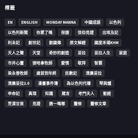
標籤
EN
ENGLISH
MONDAY MANNA
中國成語
以色列
以色列新聞
你累了嗎
保捷
信仰見證
出埃及記
利未記
創世記
劉國偉
原文解經
國度禾場KHM
天人之聲
天堂
奇妙的創造
妥拉
妥拉人生
家庭
市井心靈
張哈拿牧師
愛情
敬拜
智慧
梁永善牧師
歳首到年終
民數記
清晨妥拉
清晨妥拉2.0
漫畫事件簿
為以色列代禱
琴與爐
申命記
真理
知識
箴言
考門夫人
聖經
荒漠甘泉
見證
週一嗎哪
靈修
靈修文章