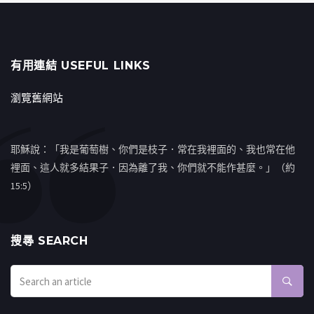
有用連結 USEFUL LINKS
瀏覽舊網站
耶穌說：「我是葡萄樹、你們是枝子．常在我裡面的、我也常在他
裡面、這人就多結果子．因為離了我、你們就不能作甚麼。」（約
15:5）
搜㝷 SEARCH