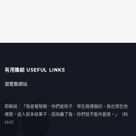
有用連結 USEFUL LINKS
瀏覽舊網站
耶穌說：「我是葡萄樹、你們是枝子．常在我裡面的、我也常在他
裡面、這人就多結果子．因為離了我、你們就不能作甚麼。」（約
15:5）