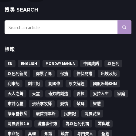
搜㝷 SEARCH
標籤
EN
ENGLISH
MONDAY MANNA
中國成語
以色列
以色列新聞
你累了嗎
保捷
信仰見證
出埃及記
利未記
創世記
劉國偉
原文解經
國度禾場KHM
天人之聲
天堂
奇妙的創造
妥拉
妥拉人生
家庭
市井心靈
張哈拿牧師
愛情
敬拜
智慧
梁永善牧師
歳首到年終
民數記
清晨妥拉
清晨妥拉2.0
漫畫事件簿
為以色列代禱
琴與爐
申命記
真理
知識
箴言
考門夫人
聖經