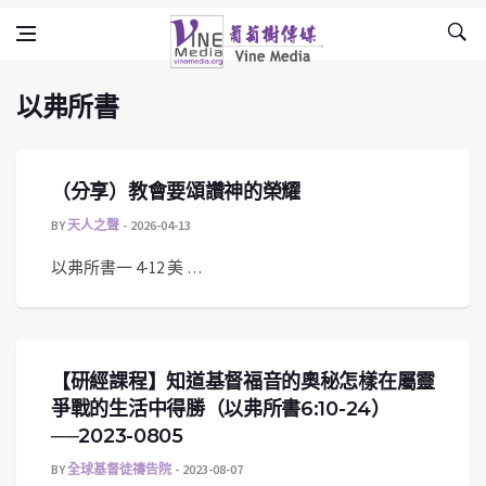
以弗所書
Skip to content
Vine Media
葡萄樹傳媒
以弗所書
（分享）教會要頌讚神的榮耀
BY
天人之聲
2026-04-13
以弗所書一 4-12 美 …
【研經課程】知道基督福音的奧秘怎樣在屬靈
爭戰的生活中得勝（以弗所書6:10-24）
──2023-0805
BY
全球基督徒禱告院
2023-08-07