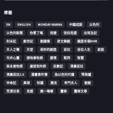
標籤
EN
ENGLISH
MONDAY MANNA
中國成語
以色列
以色列新聞
你累了嗎
保捷
信仰見證
出埃及記
利未記
創世記
劉國偉
原文解經
國度禾場KHM
天人之聲
天堂
奇妙的創造
妥拉
妥拉人生
家庭
市井心靈
張哈拿牧師
愛情
敬拜
智慧
梁永善牧師
歳首到年終
民數記
清晨妥拉
清晨妥拉2.0
漫畫事件簿
為以色列代禱
琴與爐
申命記
真理
知識
箴言
考門夫人
聖經
荒漠甘泉
見證
週一嗎哪
靈修
靈修文章