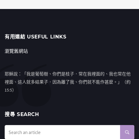
有用連結 USEFUL LINKS
瀏覽舊網站
耶穌說：「我是葡萄樹、你們是枝子．常在我裡面的、我也常在他
裡面、這人就多結果子．因為離了我、你們就不能作甚麼。」（約
15:5）
搜㝷 SEARCH