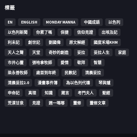
標籤
EN
ENGLISH
MONDAY MANNA
中國成語
以色列
以色列新聞
你累了嗎
保捷
信仰見證
出埃及記
利未記
創世記
劉國偉
原文解經
國度禾場KHM
天人之聲
天堂
奇妙的創造
妥拉
妥拉人生
家庭
市井心靈
張哈拿牧師
愛情
敬拜
智慧
梁永善牧師
歳首到年終
民數記
清晨妥拉
清晨妥拉2.0
漫畫事件簿
為以色列代禱
琴與爐
申命記
真理
知識
箴言
考門夫人
聖經
荒漠甘泉
見證
週一嗎哪
靈修
靈修文章