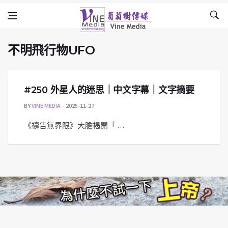
不明飛行物UFO
Skip to content
Vine Media
葡萄樹傳媒
不明飛行物UFO
#250 外星人的迷思｜中文字幕｜文字摘要
BY
VINE MEDIA
2025-11-27
《禱告無界限》大膽揭開「 …