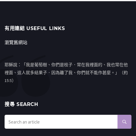
有用連結 USEFUL LINKS
瀏覽舊網站
耶穌說：「我是葡萄樹、你們是枝子．常在我裡面的、我也常在他
裡面、這人就多結果子．因為離了我、你們就不能作甚麼。」（約
15:5）
搜㝷 SEARCH