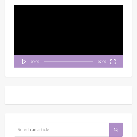
視
訊
播
放
器
00:00
07:00