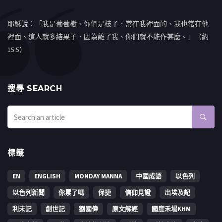
耶穌說：「我是葡萄樹、你們是枝子．常在我裡面的、我也常在他
裡面、這人就多結果子．因為離了我、你們就不能作甚麼。」（約
15:5）
搜㝷 SEARCH
標籤
EN
ENGLISH
MONDAY MANNA
中國成語
以色列
以色列新聞
你累了嗎
保捷
信仰見證
出埃及記
利未記
創世記
劉國偉
原文解經
國度禾場KHM