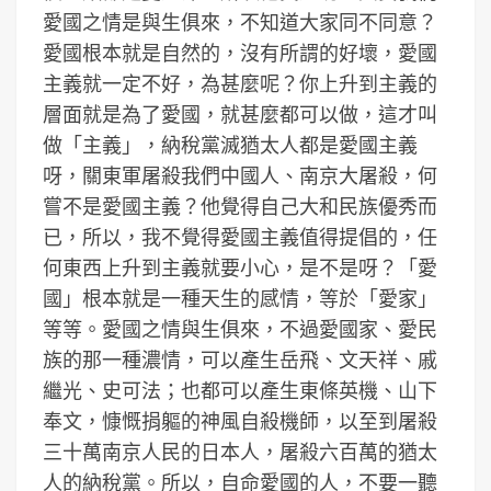
愛國之情是與生俱來，不知道大家同不同意？
愛國根本就是自然的，沒有所謂的好壞，愛國
主義就一定不好，為甚麼呢？你上升到主義的
層面就是為了愛國，就甚麼都可以做，這才叫
做「主義」，納稅黨滅猶太人都是愛國主義
呀，關東軍屠殺我們中國人、南京大屠殺，何
嘗不是愛國主義？他覺得自己大和民族優秀而
已，所以，我不覺得愛國主義值得提倡的，任
何東西上升到主義就要小心，是不是呀？「愛
國」根本就是一種天生的感情，等於「愛家」
等等。愛國之情與生俱來，不過愛國家、愛民
族的那一種濃情，可以產生岳飛、文天祥、戚
繼光、史可法；也都可以產生東條英機、山下
奉文，慷慨捐軀的神風自殺機師，以至到屠殺
三十萬南京人民的日本人，屠殺六百萬的猶太
人的納稅黨。所以，自命愛國的人，不要一聽