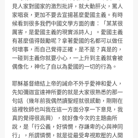
見人家對國家的激烈批評，就大動肝火，罵人
家唱衰，更加不要去宣揚甚麼愛國主義。有時
候看到很多我們中國文學方面的書：「某某很
厲害，是愛國主義的現實派詩人」。愛國主義
有甚麼值得鼓勵呢？拿著愛國的名都可以做任
何壞事，而自己覺得正確，是不是？真是的，
一碰到主義你就要小心，一上升到主義就會被
偶像化，神化了自以為愛國的一切的行為。
耶穌基督總結上帝的誡命不外乎愛神和愛人，
先知彌迦宣達神所要的就是大家很熟悉的那一
句話（幾年前我偶然讀聖經就很感動，剛剛在
這裡牧師也叫我在這一方面分享一下意見，我
真的覺得很高興），就好像今次的主題曲所
說，是「行公義，好憐憫，存謙卑的心與神同
行」，所謂憐憫，就是從最受卑視欺壓的人開