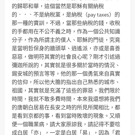
的歸耶和華，這個當然是耶穌有關納稅
的．．．不是納稅黨，是納稅（pay taxes）的
那一種的寶訓。不過，當那些納稅的錢，收稅
的手都用在不公不義之時，作為一個公共知識
分子，作為所謂主的僕人、耶穌的門徒，究竟
是當明哲保身的牆頭草、逍遙派，亦或是喜善
惡惡，做明符其實的社會良心呢？剛才引述過
彌迦所說的，其實就是很多關於當時的情況、
錫安城的預言等等，他的那一個勇氣來自真實
的信仰，所以他大膽的指出自己熟悉的城市、
祖國，其實就是充滿了這些的罪惡，我們限於
時間，我就不敢多費時間，本來我還想將我們
的唐朝白居易在長安之時的所見所聞相比，都
是看到京都的事，看到當時敗壞的現象。又順
便一個職業病，請大家原諒我，請記得不要唸
成白居「亦」，一定是白居「易」，因為「君