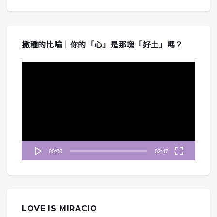
撒種的比喻｜你的「心」是那塊「好土」嗎？
視
訊
播
放
器
00:00
02:47
LOVE IS MIRACIO