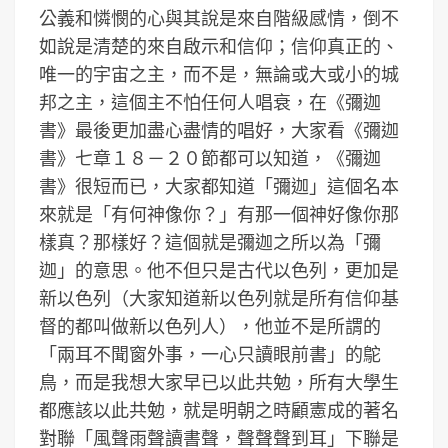
公義和憐憫的心與其說是來自階級感情，倒不
如說是清楚的來自啟示和信仰；信仰真正的、
唯一的宇宙之主，而不是，無論或大或小的城
邦之主，這個主不怕任何人唱衰，在《彌迦
書》最後更加盡心盡情的唱好，大家看《彌迦
書》七章１８－２０節都可以知道，《彌迦
書》很短而已，大家都知道「彌迦」這個名本
來就是「有何神像你？」有那一個神好像你那
樣真？那樣好？這個就是彌迦之所以為「彌
迦」的意思。他不但只是古代以色列，更加是
新以色列（大家知道新以色列就是所有信仰基
督的都叫做新以色列人），他並不是所謂的
「兩耳不聞窗外事，一心只讀眼前書」的鴕
鳥，而是我想大家早已以此共勉，所有大學生
都應該以此共勉，就是明朝之時顧憲成的著名
對聯「風聲雨聲讀書聲，聲聲聲到耳」下聯是