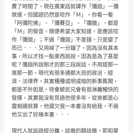
費了時間了，現在廣東話就譯作「彌迦」－彌
敦道，但國語仍然是唸作「Ｍ」，你看一看
「阿彌陀佛」、「彌賽亞」、「彌撒」，都是
「Ｍ」的發音，隨便希望大家知道，是應該唸
作「彌迦」；不過「彌迦」不是錯，只是變了
而已．．．又用掉了一分鐘了，因為沒有真本
事，所以才找一點東西說說。因為是為了甚麼
呢？彌迦所說剛才的那三段說話，不用提那一
章那一節，現代有很多通都大邑的政治、經
濟、法律界，其實種種或明或暗的新事舊聞，
都是不外如是，待會毓民兄會有很淋離暢快的
發揮，其實我沒有見過他很多年，從來都是心
靈相通就算，他還欠我一本書沒有給我，不過
他又出了好幾本書．．．
現代人就說政經分離，該撒的歸該撒，耶和華