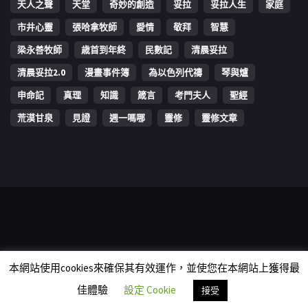
天人之聲
天堂
奇妙的創造
妥拉
妥拉人生
家庭
市井心靈
張哈拿牧師
愛情
敬拜
智慧
梁永善牧師
歳首到年終
民數記
清晨妥拉
清晨妥拉2.0
漫畫事件簿
為以色列代禱
琴與爐
申命記
真理
知識
箴言
考門夫人
聖經
荒漠甘泉
見證
週一嗎哪
靈修
靈修文章
Copyright © 2006-2026 The Vine Media Organization Limited. All
本網站使用cookies來確保其有效運作，並使您在本網站上獲得最
rights reserved.
佳體驗
設定 Cookie
接受