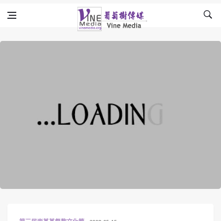
Skip to content
Vine Media
葡萄樹傳媒