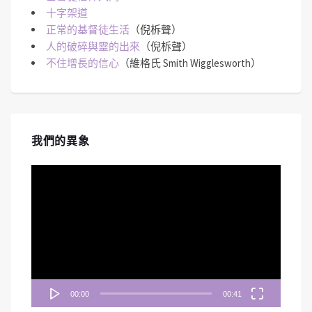
十字架道
正常的基督徒生活
（倪柝聲）
人的破碎與靈的出來
（倪柝聲）
不住增長的信心
（維格氏 Smith Wigglesworth）
我們的異象
視
訊
播
放
器
00:00
00:41