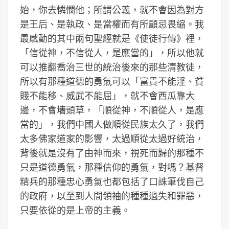
始，你去憐憫他；所謂公義，就不會因為對方
是王后、是執政、是當權而有所顧忌畏縮。我
最感動的其中兩句聖經就是《使徒行傳》裡，
「信從神，不信從人，是應當的」，所以他就
可以推翻喬治三世的統治後來的那些清教徒，
所以有那種道德的勇氣可以「富貴不能淫、貧
賤不能移、威武不能屈」，就不會西瓜靠大
邊，不會墻頭草，「順從神，不順從人，是應
當的」，我們中國人做順從民族太久了，我們
太多佛家道家的影響，太過順從太過好統治，
背後就是沒有了由神而來，視死而歸的那種不
只是道德勇氣，那種信仰的勇氣，對嗎？基督
精兵的那種忠心勇氣也都包括了口誅筆伐自己
的政府，以至到人間領袖的種種過失和罪惡，
只要依從的是上帝的主義。