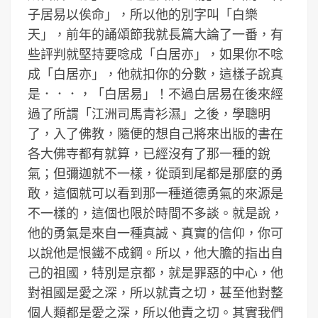
子居易以俟命」，所以他的別字叫「白樂
天」，前年的誦頌節我就長篇大論了一番，有
些評判就堅持要唸成「白居亦」，如果你不唸
成「白居亦」，他就扣你的分數，這樣子說真
是．．．，「白居易」！不過白居易在後來經
過了所謂「江洲司馬青衫濕」之後，學聰明
了，入了佛教，隨便的想自己將來出版的書在
各大佛寺都有就算，已經沒有了那一種的銳
氣；但彌迦就不一樣，從頭到尾都是那麼的勇
敢，這個就可以看到那一種道德勇氣的來源是
不一樣的，這個也限於時間不多談。就是說，
他的勇氣是來自一種真誠、真實的信仰，你可
以說他是恨鐵不成鋼。所以，他大膽的指出自
己的祖國，特別是京都，就是罪惡的中心，他
對祖國是愛之深，所以就責之切，甚至他對整
個人類都是愛之深，所以他責之切。其實我們