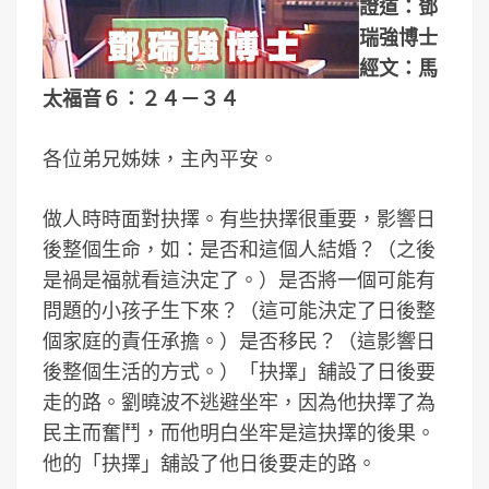
證道：鄧
瑞強博士
經文：馬
太福音６：２４－３４
各位弟兄姊妹，主內平安。
做人時時面對抉擇。有些抉擇很重要，影響日
後整個生命，如：是否和這個人結婚？（之後
是禍是福就看這決定了。）是否將一個可能有
問題的小孩子生下來？（這可能決定了日後整
個家庭的責任承擔。）是否移民？（這影響日
後整個生活的方式。）「抉擇」舖設了日後要
走的路。劉曉波不逃避坐牢，因為他抉擇了為
民主而奮鬥，而他明白坐牢是這抉擇的後果。
他的「抉擇」舖設了他日後要走的路。