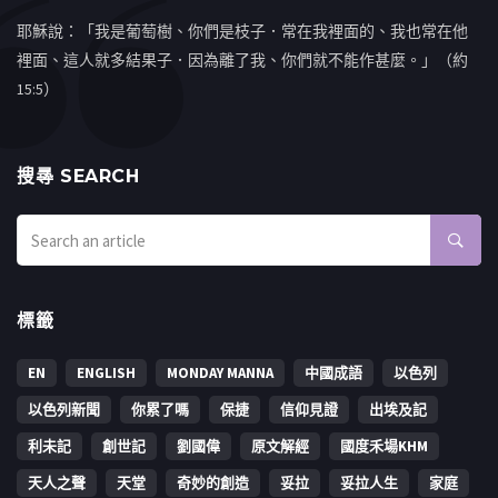
耶穌說：「我是葡萄樹、你們是枝子．常在我裡面的、我也常在他
裡面、這人就多結果子．因為離了我、你們就不能作甚麼。」（約
15:5）
搜㝷 SEARCH
標籤
EN
ENGLISH
MONDAY MANNA
中國成語
以色列
以色列新聞
你累了嗎
保捷
信仰見證
出埃及記
利未記
創世記
劉國偉
原文解經
國度禾場KHM
天人之聲
天堂
奇妙的創造
妥拉
妥拉人生
家庭