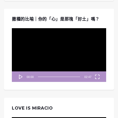
撒種的比喻｜你的「心」是那塊「好土」嗎？
視
訊
播
放
器
00:00
02:47
LOVE IS MIRACIO