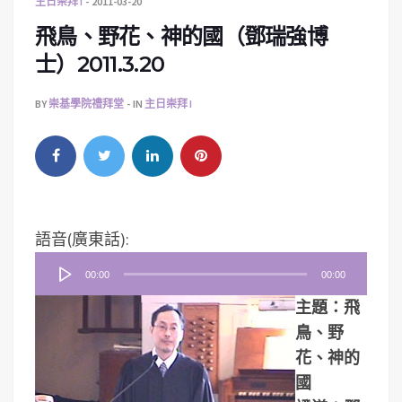
主日崇拜 I
2011-03-20
飛鳥、野花、神的國（鄧瑞強博
士）2011.3.20
BY
崇基學院禮拜堂
IN
主日崇拜 I
音
語音(廣東話):
訊
00:00
00:00
播
主題：飛
放
鳥、野
器
花、神的
國