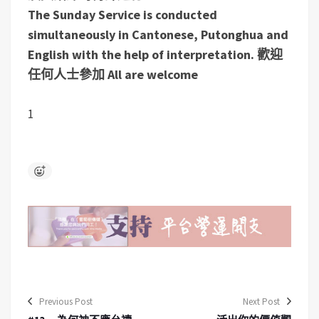
The Sunday Service is conducted
simultaneously in Cantonese, Putonghua and
English with the help of interpretation. 歡迎
任何人士參加 All are welcome
1
Previous Post
Next Post