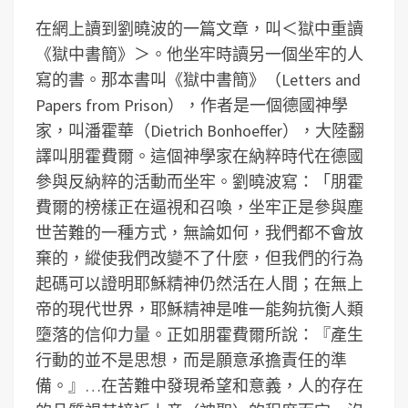
在網上讀到劉曉波的一篇文章，叫＜獄中重讀
《獄中書簡》＞。他坐牢時讀另一個坐牢的人
寫的書。那本書叫《獄中書簡》（Letters and
Papers from Prison），作者是一個德國神學
家，叫潘霍華（Dietrich Bonhoeffer），大陸翻
譯叫朋霍費爾。這個神學家在納粹時代在德國
參與反納粹的活動而坐牢。劉曉波寫：「朋霍
費爾的榜樣正在逼視和召喚，坐牢正是參與塵
世苦難的一種方式，無論如何，我們都不會放
棄的，縱使我們改變不了什麼，但我們的行為
起碼可以證明耶穌精神仍然活在人間；在無上
帝的現代世界，耶穌精神是唯一能夠抗衡人類
墮落的信仰力量。正如朋霍費爾所說：『產生
行動的並不是思想，而是願意承擔責任的準
備。』…在苦難中發現希望和意義，人的存在