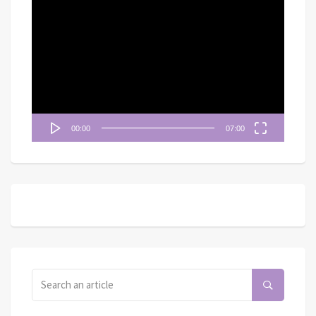
視
訊
播
放
器
00:00
07:00