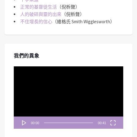
正常的基督徒生活
（倪柝聲）
人的破碎與靈的出來
（倪柝聲）
不住增長的信心
（維格氏 Smith Wigglesworth）
我們的異象
視
訊
播
放
器
00:00
00:41