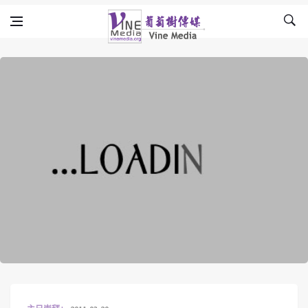
Skip to content
Vine Media
葡萄樹傳媒