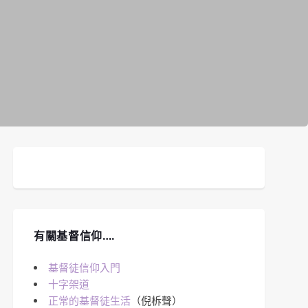
有關基督信仰….
基督徒信仰入門
十字架道
正常的基督徒生活
（倪柝聲）