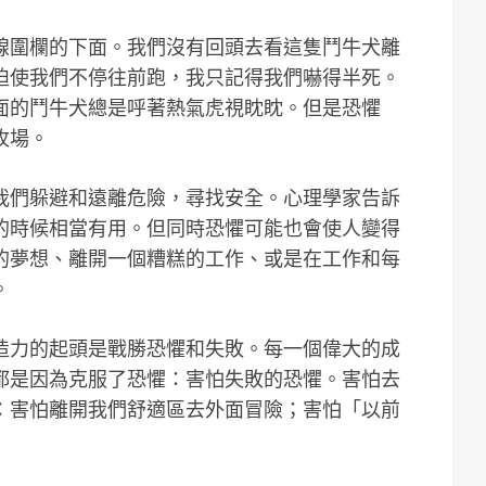
線圍欄的下面。我們沒有回頭去看這隻鬥牛犬離
迫使我們不停往前跑，我只記得我們嚇得半死。
面的鬥牛犬總是呼著熱氣虎視眈眈。但是恐懼
牧場。
我們躲避和遠離危險，尋找安全。心理學家告訴
的時候相當有用。但同時恐懼可能也會使人變得
的夢想、離開一個糟糕的工作、或是在工作和每
。
造力的起頭是戰勝恐懼和失敗。每一個偉大的成
都是因為克服了恐懼：害怕失敗的恐懼。害怕去
：害怕離開我們舒適區去外面冒險；害怕「以前