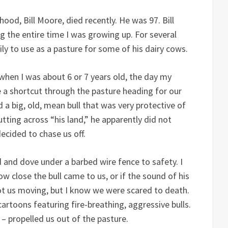
ood, Bill Moore, died recently. He was 97. Bill
g the entire time I was growing up. For several
ly to use as a pasture for some of his dairy cows.
hen I was about 6 or 7 years old, the day my
 a shortcut through the pasture heading for our
d a big, old, mean bull that was very protective of
utting across “his land,” he apparently did not
ecided to chase us off.
d and dove under a barbed wire fence to safety. I
ow close the bull came to us, or if the sound of his
t us moving, but I know we were scared to death.
toons featuring fire-breathing, aggressive bulls.
r – propelled us out of the pasture.