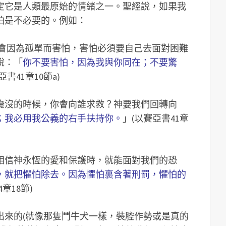
定它是人類最原始的情緒之一。聖經說，如果我
怕是不必要的。例如：
時會因為孤單而害怕，害怕必須要自己去面對困難
說：「
你不要害怕，因為我與你同在；不要驚
亞書41章10節a)
淹沒的時候，你會向誰求救？神要我們回轉向
；我必用我公義的右手扶持你。
」(以賽亞書41章
相信神永恆的愛和保護時，就能面對我們的恐
，就把懼怕除去。因為懼怕裏含著刑罰，懼怕的
章18節)
出來的(就像那隻鬥牛犬一樣，裝腔作勢或是真的