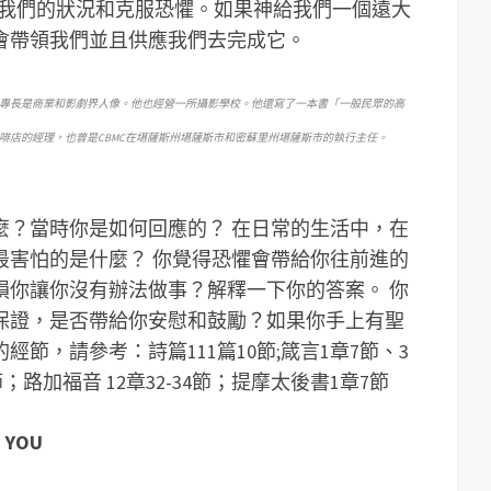
對我們的狀況和克服恐懼。如果神給我們一個遠大
會帶領我們並且供應我們去完成它。
專長是商業和影劇界人像。他也經營一所攝影學校。他還寫了一本書「一般民眾的高
啡店的經理，也曾是CBMC在堪薩斯州堪薩斯市和密蘇里州堪薩斯市的執行主任。
麼？當時你是如何回應的？
在日常的生活中，在
最害怕的是什麼？
你覺得恐懼會帶給你往前進的
損你讓你沒有辦法做事？解釋一下你的答案。
你
保證，是否帶給你安慰和鼓勵？
如果你手上有聖
節，請參考：詩篇111篇10節;箴言1章7節、3
3節；路加福音 12章32-34節；提摩太後書1章7節
E YOU