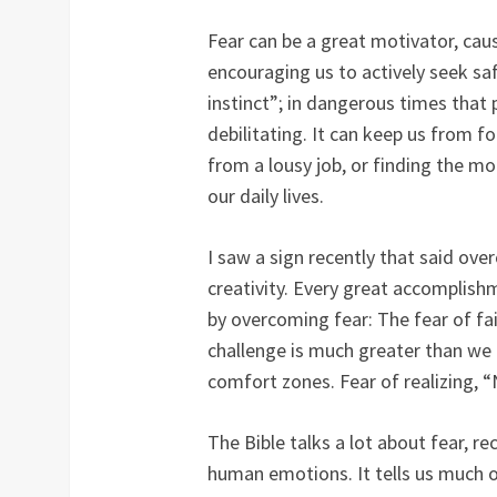
Fear can be a great motivator, cau
encouraging us to actively seek saf
instinct”; in dangerous times that 
debilitating. It can keep us from fo
from a lousy job, or finding the mo
our daily lives.
I saw a sign recently that said ove
creativity. Every great accomplish
by overcoming fear: The fear of fail
challenge is much greater than we 
comfort zones. Fear of realizing, 
The Bible talks a lot about fear, 
human emotions. It tells us much of