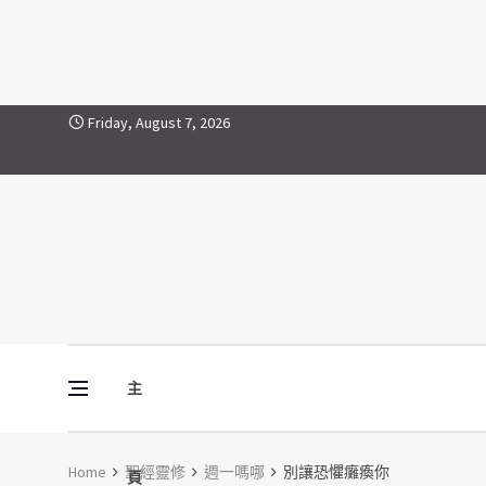
Skip to content
Friday, August 7, 2026
主
Vine Media
葡萄樹傳媒
Home
聖經靈修
週一嗎哪
別讓恐懼癱瘓你
頁