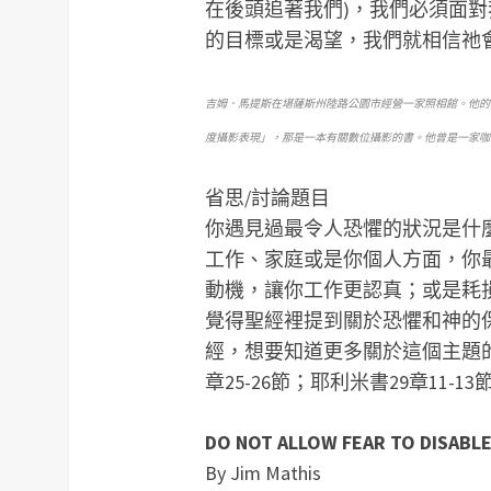
在後頭追著我們)，我們必須面
的目標或是渴望，我們就相信祂
吉姆．馬提斯在堪薩斯州陸路公園市經營一家照相館。他的
度攝影表現」，那是一本有關數位攝影的書。他曾是一家咖
省思/討論題目
你遇見過最令人恐懼的狀況是什
工作、家庭或是你個人方面，你
動機，讓你工作更認真；或是耗
覺得聖經裡提到關於恐懼和神的
經，想要知道更多關於這個主題的經
章25-26節；耶利米書29章11-1
DO NOT ALLOW FEAR TO DISABL
By Jim Mathis