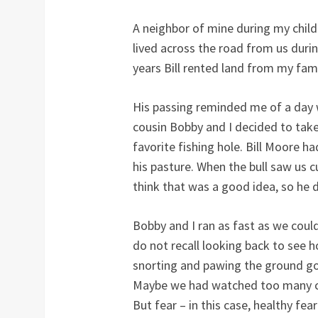
A neighbor of mine during my childh
lived across the road from us durin
years Bill rented land from my fami
His passing reminded me of a day w
cousin Bobby and I decided to take
favorite fishing hole. Bill Moore ha
his pasture. When the bull saw us c
think that was a good idea, so he d
Bobby and I ran as fast as we coul
do not recall looking back to see h
snorting and pawing the ground go
Maybe we had watched too many car
But fear – in this case, healthy fea