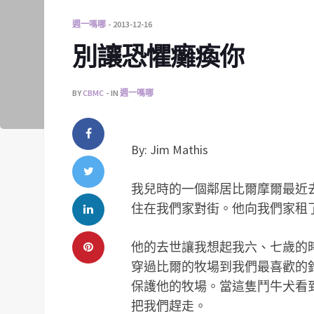
週一嗎哪
2013-12-16
別讓恐懼癱瘓你
BY
CBMC
IN
週一嗎哪
By: Jim Mathis
我兒時的一個鄰居比爾摩爾最近
住在我們家對街。他向我們家租
他的去世讓我想起我六、七歲的
穿過比爾的牧場到我們最喜歡的
保護他的牧場。當這隻鬥牛犬看
把我們趕走。