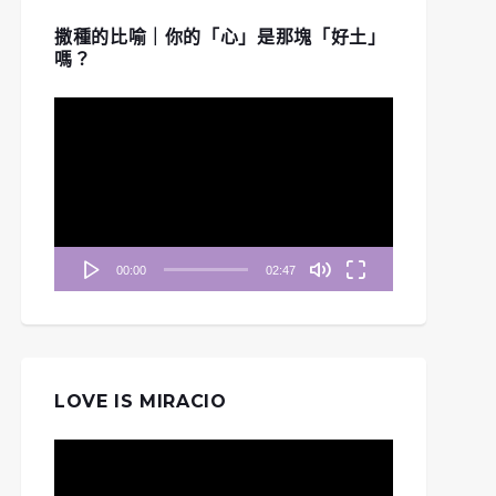
撒種的比喻｜你的「心」是那塊「好土」
嗎？
視
訊
播
放
器
00:00
02:47
LOVE IS MIRACIO
視
訊