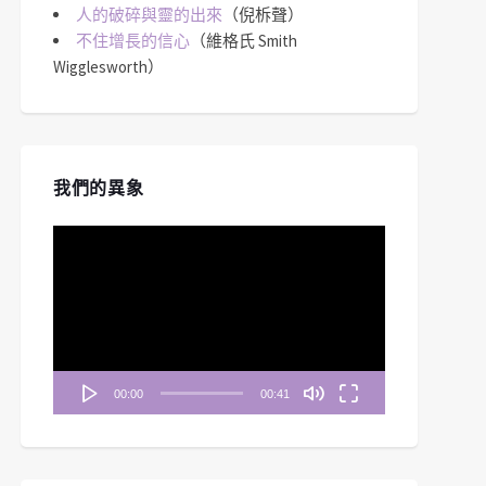
人的破碎與靈的出來
（倪柝聲）
不住增長的信心
（維格氏 Smith
Wigglesworth）
我們的異象
視
訊
播
放
器
00:00
00:41