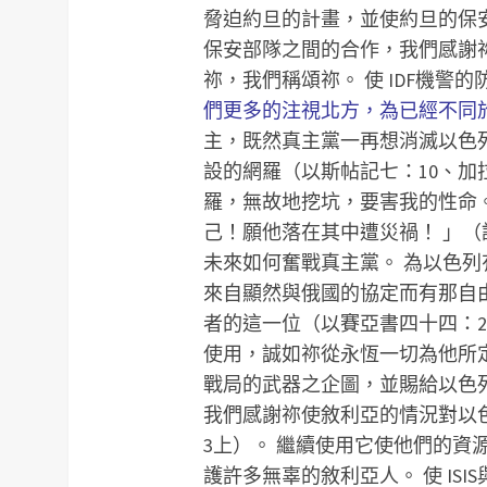
脅迫約旦的計畫，並使約旦的保安
保安部隊之間的合作，我們感謝
祢，我們稱頌祢。
使 IDF機警
們更多的注視北方，為已經不同
主，既然真主黨一再想消滅以色
設的網羅（以斯帖記七：10、加
羅，無故地挖坑，要害我的性命
己！願他落在其中遭災禍！ 」（詩
未來如何奮戰真主黨。
為以色列
來自顯然與俄國的協定而有那自
者的這一位（以賽亞書四十四：2
使用，誠如祢從永恆一切為他所
戰局的武器之企圖，並賜給以色
我們感謝祢使敘利亞的情況對以
3上）。
繼續使用它使他們的資
護許多無辜的敘利亞人。
使 I