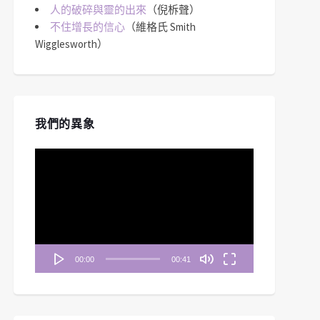
人的破碎與靈的出來
（倪柝聲）
不住增長的信心
（維格氏 Smith
Wigglesworth）
我們的異象
視
訊
播
放
器
00:00
00:41