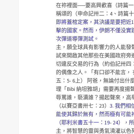
在祢裡面──要高興歡喜（詩篇一
稱頌的（申命記卅二：4、詩篇十八：2
即將蓋棺定案，其決議是要把近1
擊的國家。然而，伊朗不僅没實
次彈道導彈測試。
主，願全球具有影響力的人能發
試來開啟其他那些在美國政府旁
切違反交易的行為（約伯記卅四：21
的偶像之人。「有口卻不能言， 
五：5- 6上）
阿爸，無論付出什
理「Bibi 納坦雅胡」需要再度
辱罵誰，褻瀆誰？揚起聲來，高
（以賽亞書卅七：23）
3. 我
能使其歸於無有，然而極有可能
（耶利米書五十一：19- 24）
主，將智慧的靈與勇氣澆灌以色