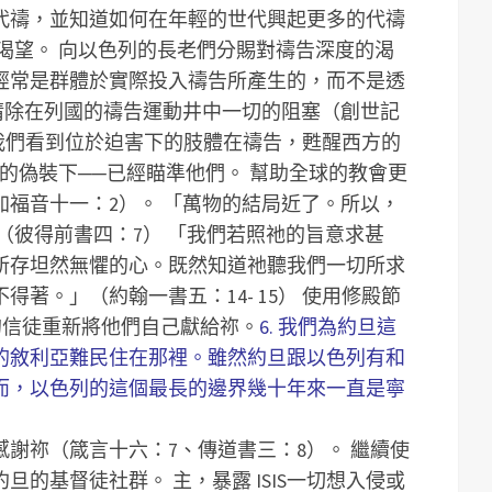
代禱，並知道如何在年輕的世代興起更多的代禱
渴望。
向以色列的長老們分賜對禱告深度的渴
經常是群體於實際投入禱告所產生的，而不是透
清除在列國的禱告運動井中一切的阻塞（創世記
我們看到位於迫害下的肢體在禱告，甦醒西方的
的偽裝下──已經瞄準他們。
幫助全球的教會更
加福音十一：2）。
「萬物的結局近了。所以，
（彼得前書四：7）
「我們若照祂的旨意求甚
所存坦然無懼的心。既然知道祂聽我們一切所求
著。」（約翰一書五：14- 15）
使用修殿節
的信徒重新將他們自己獻給祢。
6. 我們為約旦這
的敘利亞難民住在那裡。雖然約旦跟以色列有和
而，以色列的這個最長的邊界幾十年來一直是寧
感謝祢（箴言十六：7、傳道書三：8）。
繼續使
約旦的基督徒社群。
主，暴露 ISIS一切想入侵或