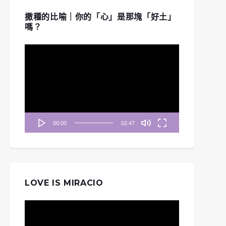
撒種的比喻｜你的「心」是那塊「好土」
嗎？
視
訊
播
放
器
00:00
02:47
LOVE IS MIRACIO
視
訊