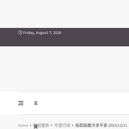
Skip to content
Friday, August 7, 2026
主
Vine Media
葡萄樹傳媒
Home
聖經靈修
守望代禱
為耶路撒冷求平安 2015/12/11
頁