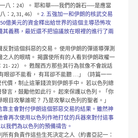
一八：24）。
耶和華──我們的磐石──是應當
, 31, 46）。
2. 五強加一和伊朗的核武交易
50億美元的資金釋出給世界的這個主導恐怖攻
踐其義務，最近還不把協議放在眼裡的進行了兩
聲反對這個斜惡的交易。
使用伊朗的彈道導彈測
邊之人的眼睛。
揭露使所有的人看到伊朗政權一
- 22）。
甦醒西方那些其行為就像不會說話
有眼卻不能看， 有耳卻不能聽 …」（詩篇一一
麼代價，制止這筆錢流到伊朗手中。
若以色列總
揚聲發言，鼓勵他如此行。
起來保護以色列。「你
舉眼目攻擊誰呢？ 乃是攻擊以色列的聖者。」
們相信靠主會對付伊朗這個邪惡交易的結果。雖然神
祂會再次使用以色列作祂打仗的兵器來對付這事
，所以我們為以色列的預備禱告。
列所有負責作這些生死決定之人（約書亞記一：