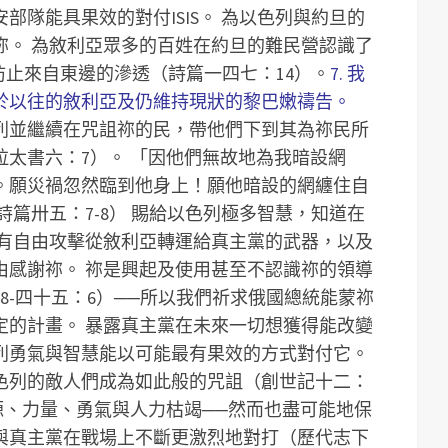
部隊能具果效的對付ISIS。
為以色列與約旦的
祢。
為敘利亞眾多的百姓在約旦的難民營認識了
的防止來自東邊的滲透（詩篇一四七：14）。
7. 我
於以往的敘利亞及仍維持現狀的黎巴嫩禱告。
列並繼續在咒詛祢的民，帶他們下到其為祢民所
拉太書六：7）。
「因他們無故地為我暗設網
。願災禍忽然臨到他身上！願他暗設的網纏住自
篇卅五：7-8）
賜給以色列極多智慧，知道在
有自由攻擊從敘利亞轉運給真主黨的武器，以及
由感謝祢。
祢是興起及使用甚至不認識祢的領導
8-四十五：6）──所以我們祈求俄國總統能蒙祢
定的計畫。
暴露真主黨在未來一切想獲得能改變
列勇氣與智慧能以可能最有果效的方式對付它。
色列的敵人們成為如此般的咒詛（創世記十二：
源、力量、勇氣與人力枯竭──然而也盡可能地保
SIS與真主黨在戰場上不斷更激烈地對打（歷代志下