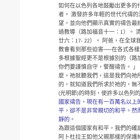
如何在以色列各地鼓勵出更多的
者。
激發許多年輕的世代代禱的
望，並向他們顯示真實的禱告最
過教導（路加福音十一：1）。
廿六：17- 22）。
阿爸，在全球
教會看到那些迫害──在各式各樣
多根據聖經更不是根據別的（路
你們要謹慎自守，警醒禱告。 」
麼，祂就聽我們，這是我們向祂
的，就知道我們所求於祂的，無不得
(光明節)的時刻，使許多以色列
國家禱告，現在有一百萬名以上
平，卻不是非常親切的和平。然
靜的。
為跟這個國家有和平，我們的確
阿卜杜拉王如他父親那樣的保護