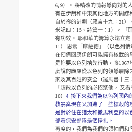
6, 9）。
將精確的情報導向對的
有在伊朗和中東其他地方的間諜
自於祢的計劃（箴言十九：21）
米記四：15、詩篇一：1）。
「
有功效。 耶和華的籌算永遠立定
11）
恩膏「摩薩德」（以色列情報單位
在預備回應伊朗可能擁有核武的
是祢要以色列搶先行動，將196
麼說的顧慮從以色列的領導層除
家及其百姓的安全（羅馬書十三：3
「趕散以色列的必招聚他， 又看
10）
4. 接下來我們為以色列國
教暴亂現在又加進了一些槍殺的
是對於住在猶太和撒馬利亞的以
部署保安部隊是個掙扎。
再度的，我們為我們的領袖們和