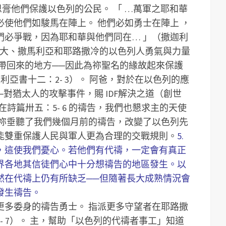
恩膏他們保護以色列的公民。
「 …萬軍之耶和華
使他們如駿馬在陣上。 他們必如勇士在陣上 ，
們必爭戰，因為耶和華與他們同在… 」（撒迦利
大、撒馬利亞和耶路撒冷的以色列人勇氣與力量
帶回來的地方──因此為祢聖名的緣故起來保護
利亞書十二：2- 3）。
阿爸，對於在以色列的應
─對猶太人的攻擊事件，賜 IDF解決之道（創世
在詩篇卅五：5- 6 的禱告，我們也懇求主的天使
祢垂聽了我們幾個月前的禱告，改變了以色列先
能雙重保護人民與軍人更為合理的交戰規則。
5.
，這使我們憂心。若他們有代禱，一定會有真正
界各地其信徒們心中十分想禱告的地區發生。以
然在代禱上仍有所缺乏──但隨著長大成熟情況會
發生禱告。
更多委身的禱告勇士。
指派更多守望者在耶路撒
 7）。
主，幫助「以色列的代禱者事工」知道