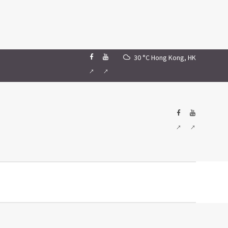
30 °C
Hong Kong, HK