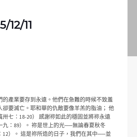
12/11
們的產業要存到永遠。他們在急難的時候不致羞
人卻要滅亡。耶和華的仇敵要像羊羔的脂油； 他
七：18-20）
感謝祢如此的穩固並將祢永遠
九：89）。
祢是世上的光──無論春夏秋冬
12）。
這是祢所造的日子，我們在其中──並