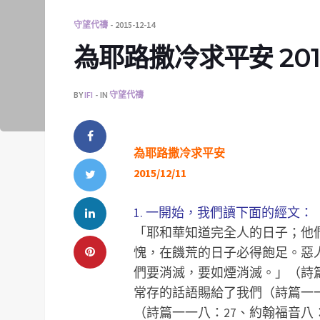
守望代禱
2015-12-14
為耶路撒冷求平安 2015/
BY
IFI
IN
守望代禱
為耶路撒冷求平安
2015/12/11
1. 一開始，我們讀下面的經文：
「耶和華知道完全人的日子；他
愧，在饑荒的日子必得飽足。惡
們要消滅，要如煙消滅。」（詩篇卅
常存的話語賜給了我們（詩篇一一
（詩篇一一八：27、約翰福音八：