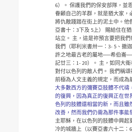
6）。
保護我們的保安部隊，並
眷顧自己的羊群，就是猶大家，必
將仇敵踐踏在街上的泥土中。他
亞書十：3下及 5上）
賜給住在猶
站立。
主，這是祢預言要把我們
我們（耶利米書卅一：3- 5、撒迦
許之地最古老的屬地──希伯崙─
記廿三：1- 20）。
主，如同大衛
對付以色列的敵人們。
我們稱頌
前極為人文主義的規定，而成為
大多數西方的彌賽亞肢體不代禱
的復興，因為真正的復興正在世
色列的肢體還相當的新，而且雖
改善，然而我們仍需為那件事能
主耶穌，在以色列的肢體中興起
冷的城牆上（以賽亞書六十二：6-