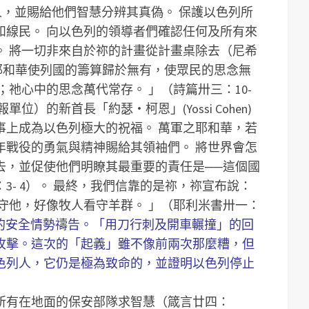
人，並賜給他們智慧分辨其真偽。
保護以色列所
和線民。
向以色列的領導者們確認任何及所有來
。
將一切非來自於祢的計畫從計畫桌除去（尼希
耶和華使列國的籌算歸於無有，使眾民的思念無
；祂心中的思念萬代常存。 」（詩篇卅三：10-
）的新首長「約瑟‧柯恩」(Yossi Cohen)
事上成為以色列極大的祝福。
萬軍之耶和華，若
7年戰役的勇氣與精神賜給其領袖們。
將世界會怎
去，並促使他們明瞭其最重要的責任是──這個國
- 4）。
最終，我們信靠的是祢，祢宣布說：
守他，好像牧人看守羊群。 」（耶利米書卅一：
內的安全情勢禱告。「用刀行刺及開車輾撞」的回
攻擊。這次的「起義」雖不像前兩次那麼糟，但
色列人，它仍是極為致命的，並證明以色列停止
所有在地面的保安部隊求智慧（箴言廿四：