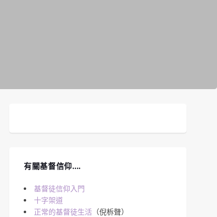
有關基督信仰….
基督徒信仰入門
十字架道
正常的基督徒生活
（倪柝聲）