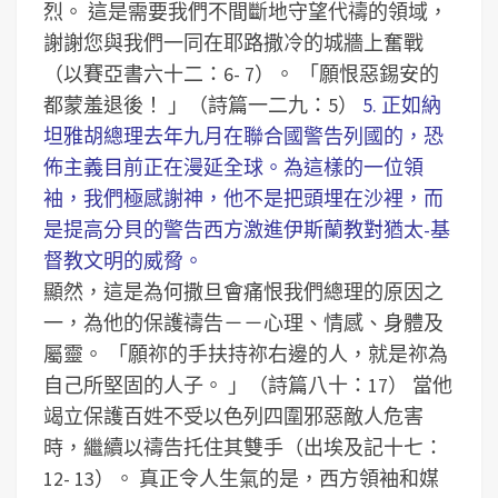
烈。
這是需要我們不間斷地守望代禱的領域，
謝謝您與我們一同在耶路撒冷的城牆上奮戰
（以賽亞書六十二：6- 7）。
「願恨惡錫安的
都蒙羞退後！ 」（詩篇一二九：5）
5. 正如納
坦雅胡總理去年九月在聯合國警告列國的，恐
佈主義目前正在漫延全球。為這樣的一位領
袖，我們極感謝神，他不是把頭埋在沙裡，而
是提高分貝的警告西方激進伊斯蘭教對猶太-基
督教文明的威脅。
顯然，這是為何撒旦會痛恨我們總理的原因之
一，為他的保護禱告－－心理、情感、身體及
屬靈。
「願祢的手扶持祢右邊的人，就是祢為
自己所堅固的人子。 」（詩篇八十：17）
當他
竭立保護百姓不受以色列四圍邪惡敵人危害
時，繼續以禱告托住其雙手（出埃及記十七：
12- 13）。
真正令人生氣的是，西方領袖和媒