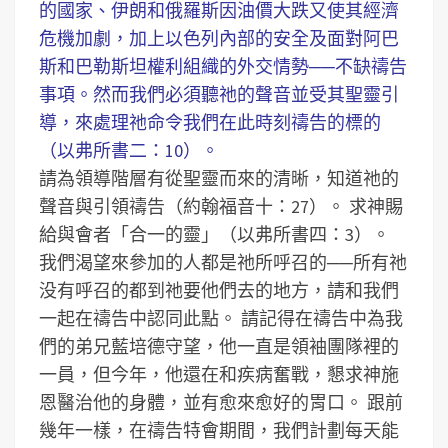
的國家、伊朗和俄羅斯因油價大跌又使其經濟
危機加劇，加上以色列內部的安全及面對阿巴
斯和巴勒斯坦權利組織的外交情勢──不缺禱告
事項。然而我們必須聽祂的聲音並受其聖靈引
導，來處理祂命令我們在此時刻禱告的標的
（以弗所書二：10）。
請為領導階層有從聖靈而來的清晰，知道祂的
聲音與引領禱告（約翰福音十：27）。
求神賜
給與會者「合一的靈」（以弗所書四：3）。
我們渴望來參加的人都是祂所呼召的──所有祂
没有呼召的都到祂要他們去的地方，請和我們
一起在禱告中認同此點。
請記得在禱告中為我
們的弟兄藍培德守望，他一直是領袖團隊裡的
一員，但今年，他還在和疾病奮戰，懇求神施
恩醫治他的身體，並有愈來愈好的胃口。
跟前
幾年一樣，在禱告特會期間，我們計劃每天能