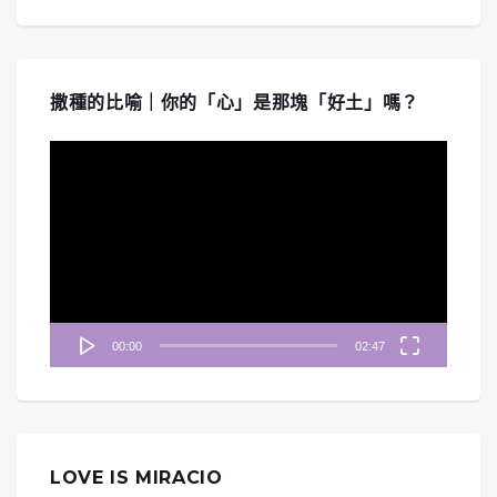
撒種的比喻｜你的「心」是那塊「好土」嗎？
視
訊
播
放
器
00:00
02:47
LOVE IS MIRACIO