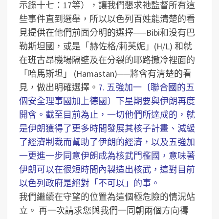
示錄十七：17等），讓我們懇求祂監督所有這
些事件直到選舉，所以以色列百姓能清楚的看
見提供在他們前面分明的選擇──Bibi和没有巴
勒斯坦國，或是「赫佐格/莉芙妮」(H/L) 和就
在班古昂機場隔壁及在分裂的耶路撒冷裡面的
「哈馬斯坦」 (Hamastan)──將會有清楚的看
見，做出明確選擇。
7. 五強加一〔聯合國的五
個安全理事國加上德國〕下星期要與伊朗再度
開會。截至目前為止，一切他們所達成的，就
是伊朗獲得了更多時間發展其核子計畫、減緩
了經濟制裁而幫助了伊朗的經濟，以及五強加
一更進一步同意伊朗成為核武門檻國，意味著
伊朗可以在很短時間內製造出核武，這對目前
以色列政府是絕對「不可以」的事。
我們繼續在守望的位置為這個極危險的情況站
立。
再一次請求您與我們一同朝兩個方向禱