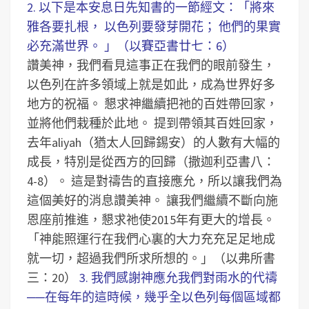
2. 以下是本安息日先知書的一節經文：「將來
雅各要扎根， 以色列要發芽開花； 他們的果實
必充滿世界。 」（以賽亞書廿七：6）
讚美神，我們看見這事正在我們的眼前發生，
以色列在許多領域上就是如此，成為世界好多
地方的祝福。
懇求神繼續把祂的百姓帶回家，
並將他們栽種於此地。
提到帶領其百姓回家，
去年aliyah（猶太人回歸錫安）的人數有大幅的
成長，特別是從西方的回歸（撒迦利亞書八：
4-8）。
這是對禱告的直接應允，所以讓我們為
這個美好的消息讚美神。
讓我們繼續不斷向施
恩座前推進，懇求祂使2015年有更大的增長。
「神能照運行在我們心裏的大力充充足足地成
就一切，超過我們所求所想的。」（以弗所書
三：20）
3. 我們感謝神應允我們對雨水的代禱
──在每年的這時候，幾乎全以色列每個區域都