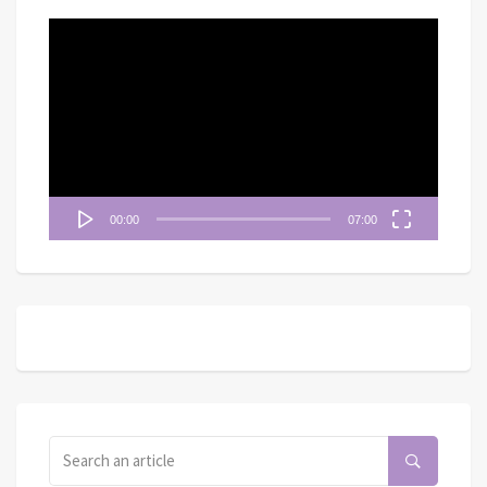
視
訊
播
放
器
00:00
07:00