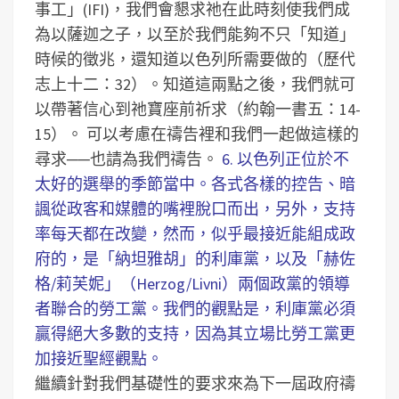
事工」(IFI)，我們會懇求祂在此時刻使我們成
為以薩迦之子，以至於我們能夠不只「知道」
時候的徵兆，還知道以色列所需要做的（歷代
志上十二：32）。知道這兩點之後，我們就可
以帶著信心到祂寶座前祈求（約翰一書五：14-
15）。
可以考慮在禱告裡和我們一起做這樣的
尋求──也請為我們禱告。
6. 以色列正位於不
太好的選舉的季節當中。各式各樣的控告、暗
諷從政客和媒體的嘴裡脫口而出，另外，支持
率每天都在改變，然而，似乎最接近能組成政
府的，是「納坦雅胡」的利庫黨，以及「赫佐
格/莉芙妮」（Herzog/Livni）兩個政黨的領導
者聯合的勞工黨。我們的觀點是，利庫黨必須
贏得絕大多數的支持，因為其立場比勞工黨更
加接近聖經觀點。
繼續針對我們基礎性的要求來為下一屆政府禱