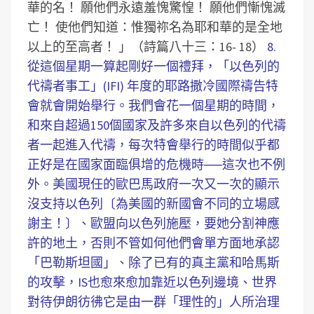
華的名！ 願他們永遠羞愧驚惶！ 願他們慚愧滅
亡！ 使他們知道：惟獨祢名為耶和華的是全地
以上的至高者！ 」（詩篇八十三：16- 18）
8.
從這個星期一算起剛好一個禮拜，「以色列的
代禱者事工」(IFI) 年度的耶路撒冷國際禱告特
會就會開始舉行。我們會花一個星期的時間，
和來自超過150個國家及許多來自以色列的代禱
者一起進入代禱，每次特會舉行的時間似乎都
正好是在國家面臨俱增的危機時──這次也不例
外。美國現任的歐巴馬政府一次又一次的顯示
沒支持以色列〔為美國的新國會不同的立場感
謝主！〕、歐盟向以色列施壓，要她分割神應
許的地土，否則不管如何他們會單方面地承認
「巴勒斯坦國」、除了已有的真主黨和哈馬斯
的攻擊，IS也愈來愈加靠近以色列邊境、世界
對待伊朗彷彿它是由一群「理性的」人所治理