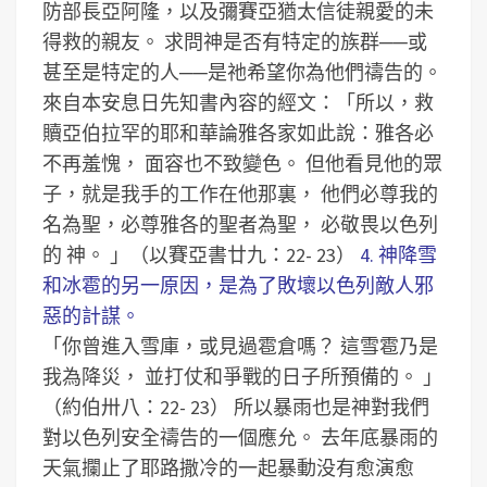
防部長亞阿隆，以及彌賽亞猶太信徒親愛的未
得救的親友。
求問神是否有特定的族群──或
甚至是特定的人──是祂希望你為他們禱告的。
來自本安息日先知書內容的經文：「所以，救
贖亞伯拉罕的耶和華論雅各家如此說：雅各必
不再羞愧， 面容也不致變色。 但他看見他的眾
子，就是我手的工作在他那裏， 他們必尊我的
名為聖，必尊雅各的聖者為聖， 必敬畏以色列
的 神。 」（以賽亞書廿九：22- 23）
4. 神降雪
和冰雹的另一原因，是為了敗壞以色列敵人邪
惡的計謀。
「你曾進入雪庫，或見過雹倉嗎？ 這雪雹乃是
我為降災， 並打仗和爭戰的日子所預備的。 」
（約伯卅八：22- 23）
所以暴雨也是神對我們
對以色列安全禱告的一個應允。
去年底暴雨的
天氣攔止了耶路撒冷的一起暴動没有愈演愈