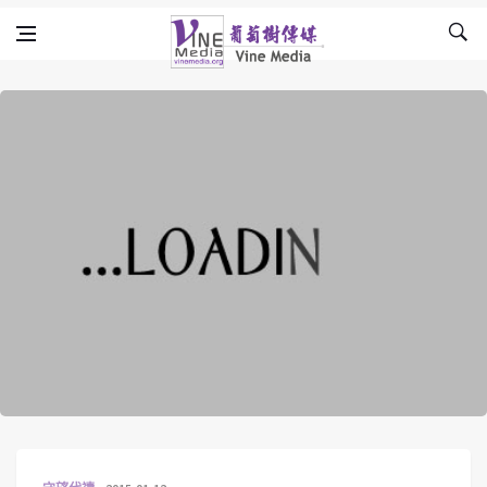
Skip to content
Vine Media
葡萄樹傳媒