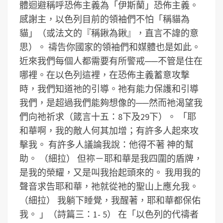
體迴避稱呼恐佈主義為「伊斯蘭」恐佈主義。
感謝主，以色列目前的領袖們不怕「稱貓為
貓」（或法文的『稱鍬為鍬』，直言不諱的意
思）。
禱告你國家的領袖們和媒體也是如此。
近來我們每個人都需要有所警戒──不管是住在
哪裡。在以色列這裡，在恐佈主義蓄意攻撃
時，我們知道祂的引導。祂有能力保護和引導
我們，是超過我們能夠想像的──然而祂渴望我
們向祂祈求（箴言十五：8下及29下）。
「耶
和華啊，我的敵人何其加增；有許多人起來攻
擊我。 有許多人議論我說：他得不著 神的幫
助。 （細拉） 但祢－耶和華是我四圍的盾牌，
是我的榮耀，又是叫我抬起頭來的。 我用我的
聲音求告耶和華，祂就從祂的聖山上應允我。
（細拉） 我躺下睡覺，我醒著，耶和華都保佑
我。 」（詩篇三：1- 5）
在「以色列的代禱者