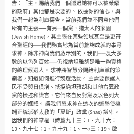
告：「主，賜給我們一個透過她祢可以被榮耀
的政府」其他都是次要的。
依據你的信心，與
我們一起為利庫禱告。當前我們並不同意他們
所有的主張──有另一個黨，猶太人的家園
(Jewish Home)，其主張在某些領域甚至是更符
合聖經的──我們務實地為當前能夠成就的事尋
求神，除非神向我們啟示別的，我們──及大多
數的以色列百姓──仍視納坦雅胡是唯一夠資格
的總理候選人。
求神將智慧分賜給利庫黨的策
劃者，知道如何進行競選活動。
主需要保護人
民不受與日俱增、抵擋納坦雅胡和其他右翼政
黨的操控和謊言，它們來自反對黨及以色列大
部分的媒體。
讓我們懇求神在這次的選舉使極
端正統派猶太教的「夏斯」政黨 (Shas) 謙卑。
因我們的神掌權（詩篇九十三：1、九十六：
10、九十七：1、九十九：1、一○三：19、啟