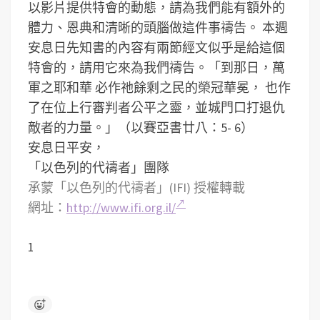
以影片提供特會的動態，請為我們能有額外的
體力、恩典和清晰的頭腦做這件事禱告。
本週
安息日先知書的內容有兩節經文似乎是給這個
特會的，請用它來為我們禱告。「到那日，萬
軍之耶和華 必作祂餘剩之民的榮冠華冕， 也作
了在位上行審判者公平之靈，並城門口打退仇
敵者的力量。」（以賽亞書廿八：5- 6）
安息日平安，
「以色列的代禱者」團隊
承蒙「以色列的代禱者」(IFI) 授權轉載
網址：
http://www.ifi.org.il/
1