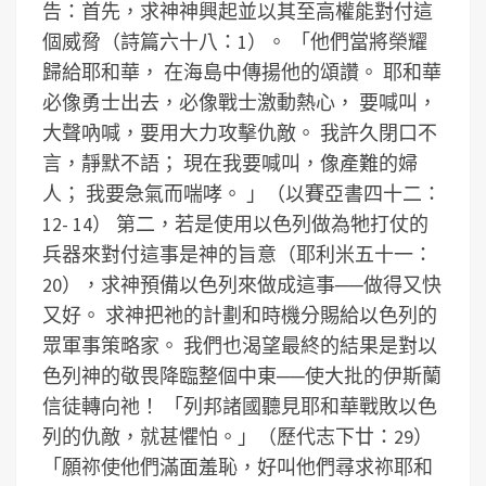
告：首先，求神神興起並以其至高權能對付這
個威脅（詩篇六十八：1）。
「他們當將榮耀
歸給耶和華， 在海島中傳揚他的頌讚。 耶和華
必像勇士出去，必像戰士激動熱心， 要喊叫，
大聲吶喊，要用大力攻擊仇敵。 我許久閉口不
言，靜默不語； 現在我要喊叫，像產難的婦
人； 我要急氣而喘哮。 」（以賽亞書四十二：
12- 14）
第二，若是使用以色列做為牠打仗的
兵器來對付這事是神的旨意（耶利米五十一：
20），求神預備以色列來做成這事──做得又快
又好。
求神把祂的計劃和時機分賜給以色列的
眾軍事策略家。
我們也渴望最終的結果是對以
色列神的敬畏降臨整個中東──使大批的伊斯蘭
信徒轉向祂！
「列邦諸國聽見耶和華戰敗以色
列的仇敵，就甚懼怕。」（歷代志下廿：29）
「願祢使他們滿面羞恥，好叫他們尋求祢耶和