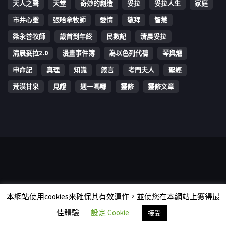
天人之聲
天堂
奇妙的創造
妥拉
妥拉人生
家庭
市井心靈
張哈拿牧師
愛情
敬拜
智慧
梁永善牧師
歳首到年終
民數記
清晨妥拉
清晨妥拉2.0
漫畫事件簿
為以色列代禱
琴與爐
申命記
真理
知識
箴言
考門夫人
聖經
荒漠甘泉
見證
週一嗎哪
靈修
靈修文章
Copyright © 2006-2026 The Vine Media Organization Limited. All
本網站使用cookies來確保其有效運作，並使您在本網站上獲得最
rights reserved.
佳體驗
設定 Cookie
接受