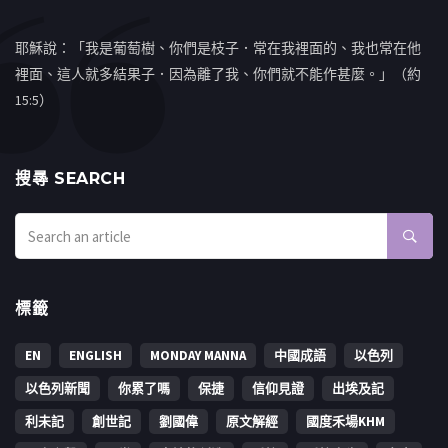
耶穌說：「我是葡萄樹、你們是枝子．常在我裡面的、我也常在他
裡面、這人就多結果子．因為離了我、你們就不能作甚麼。」（約
15:5）
搜㝷 SEARCH
標籤
EN
ENGLISH
MONDAY MANNA
中國成語
以色列
以色列新聞
你累了嗎
保捷
信仰見證
出埃及記
利未記
創世記
劉國偉
原文解經
國度禾場KHM