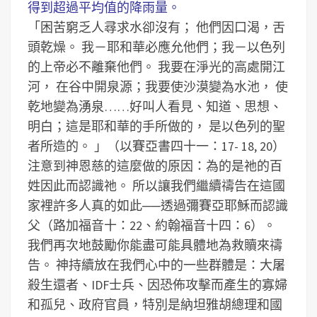
得到超過平均值的降雨量。
「困苦窮乏人尋求水卻沒有； 他們因口渴，舌
頭乾燥。 我－耶和華必應允他們；我－以色列
的上帝必不離棄他們。 我要在淨光的高處開江
河， 在谷中開泉源；我要使沙漠變為水池， 使
乾地變為湧泉……好叫人看見、知道、思想、
明白；這是耶和華的手所做的， 是以色列的聖
者所造的。 」（以賽亞書四十一：17- 18, 20）
注意到神恩慈的這麼做的原因：為的是祂的百
姓因此而認識祂。
所以讓我們繼續禱告在這國
家裡許多人真的如此──透過彌賽亞耶穌而認識
父（路加福音十：22、約翰福音十四：6）。
我們再次地鼓勵你能盡可能具體地為救贖來禱
告。
神持續放在我們心中的一些群體是：大屠
殺生還者、IDF士兵、因恐佈攻擊而產生的寡婦
和孤兒、政府官員，特別是納坦雅胡總理和國