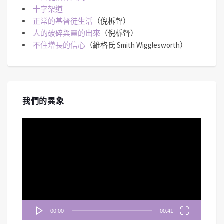
十字架道
正常的基督徒生活
（倪柝聲）
人的破碎與靈的出來
（倪柝聲）
不住增長的信心
（維格氏 Smith Wigglesworth）
我們的異象
視
訊
播
放
器
00:00
00:41