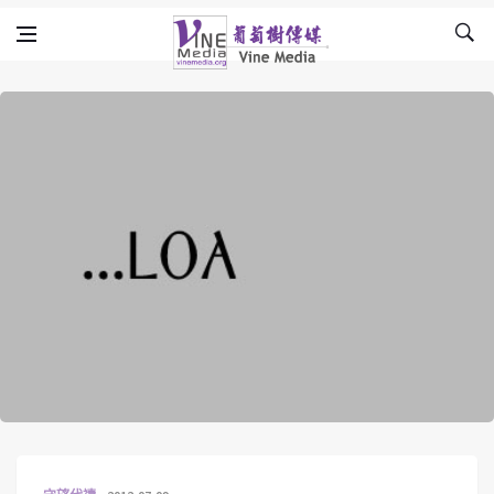
Skip to content
Vine Media
葡萄樹傳媒