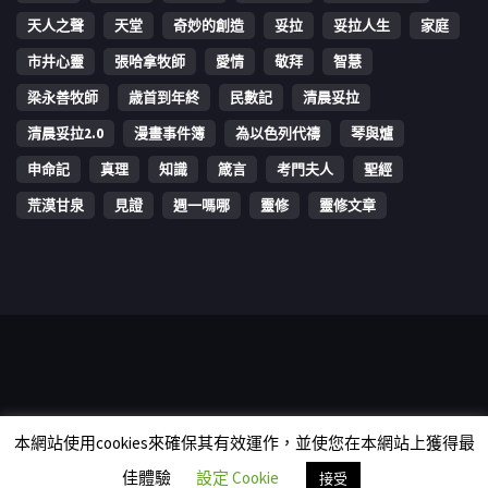
天人之聲
天堂
奇妙的創造
妥拉
妥拉人生
家庭
市井心靈
張哈拿牧師
愛情
敬拜
智慧
梁永善牧師
歳首到年終
民數記
清晨妥拉
清晨妥拉2.0
漫畫事件簿
為以色列代禱
琴與爐
申命記
真理
知識
箴言
考門夫人
聖經
荒漠甘泉
見證
週一嗎哪
靈修
靈修文章
Copyright © 2006-2026 The Vine Media Organization Limited. All
本網站使用cookies來確保其有效運作，並使您在本網站上獲得最
rights reserved.
佳體驗
設定 Cookie
接受