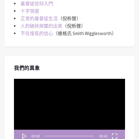
基督徒信仰入門
十字架道
正常的基督徒生活
（倪柝聲）
人的破碎與靈的出來
（倪柝聲）
不住增長的信心
（維格氏 Smith Wigglesworth）
我們的異象
視
訊
播
放
器
00:00
00:41