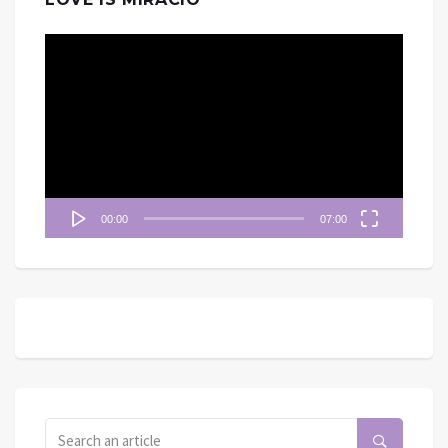
視
訊
播
放
器
00:00
07:00