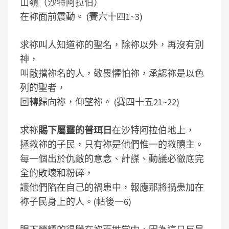
山嶺（沙特阿拉伯）
在祢面前震動。 (賽六十四1~3)
求祢叫人知道祢的聖名，除祢以外，再沒有別
神，
叫敵擋祢名的人，敬畏懼怕祢，承認祢是以色
列的聖者，
回轉歸向祢，仰望祢。 (賽四十五21~22)
求祢
賜下屬靈的普珥日
在沙特阿拉伯地上，
拯救祢的子民，只有祢是他們惟一的救贖主。
每一個出於仇敵的意念、計謀、動議必徹底完
全的敗壞和粉碎，
讓他們陷在自己的禍患中，報應那將禍患加在
祢子民身上的人。(帖後一6)