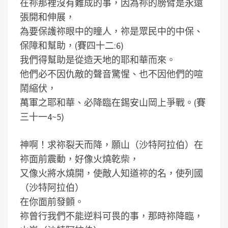
在祢那裡沒有難成的事，因為祢的膀臂是永遠
張開和伸展，
為要保護祢眼中的瞳人，祢是眾民中的中保、
保障和幫助，(賽四十二:6)
我們得幫助是從造天地的耶和華而來。
他們必不因仇敵的聲音驚惺、也不因他們的喧
鬧縮伏，
萬軍之耶和華、必降臨在錫安山岡上爭戰。(賽
三十一4~5)
神啊！求祢裂天而降，願山（沙特阿拉伯）在
祢面前震動，好像火燒乾柴，
又像火將水燒開，使敵人知道祢的名，使列國
（沙特阿拉伯）
在你面前發顫。
祢曾行我們不能逆料可畏的事，那時祢降臨，