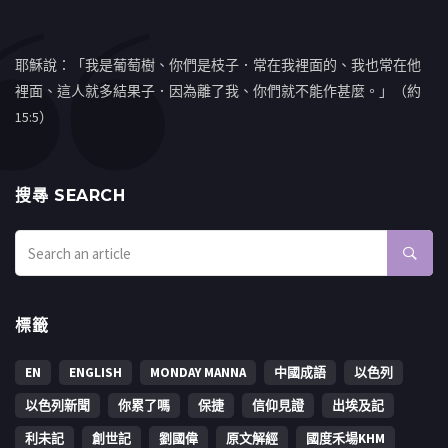
耶穌說：「我是葡萄樹、你們是枝子．常在我裡面的、我也常在他
裡面、這人就多結果子．因為離了我、你們就不能作甚麼。」（約
15:5）
搜㝷 SEARCH
標籤
EN
ENGLISH
MONDAY MANNA
中國成語
以色列
以色列新聞
你累了嗎
保捷
信仰見證
出埃及記
利未記
創世記
劉國偉
原文解經
國度禾場KHM