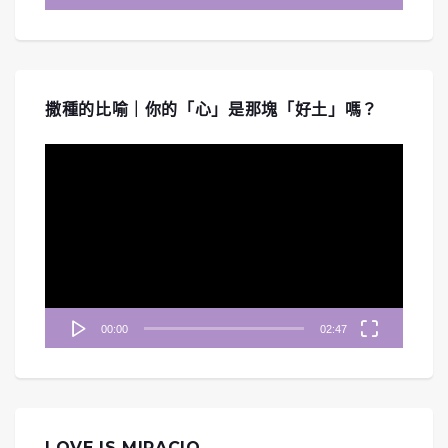
撒種的比喻｜你的「心」是那塊「好土」嗎？
視
訊
播
放
器
00:00
02:47
LOVE IS MIRACIO