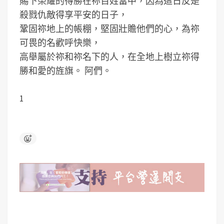
賜下榮耀的得勝在祢百姓當中，因為這日反是
殺戮仇敵得享平安的日子，
鞏固祢地上的帳棚，堅固壯贍他們的心，為祢
可畏的名歡呼快樂，
高舉屬於祢和祢名下的人，在全地上樹立祢得
勝和愛的旌旗。 阿們。
1