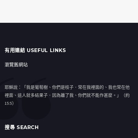
有用連結 USEFUL LINKS
瀏覽舊網站
耶穌說：「我是葡萄樹、你們是枝子．常在我裡面的、我也常在他
裡面、這人就多結果子．因為離了我、你們就不能作甚麼。」（約
15:5）
搜㝷 SEARCH