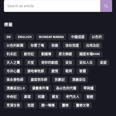
標籤
EN
ENGLISH
MONDAY MANNA
中國成語
以色列
以色列新聞
你累了嗎
保捷
信仰見證
出埃及記
利未記
創世記
劉國偉
原文解經
國度禾場KHM
天人之聲
天堂
奇妙的創造
妥拉
妥拉人生
家庭
市井心靈
張哈拿牧師
愛情
敬拜
智慧
梁永善牧師
歳首到年終
民數記
清晨妥拉
清晨妥拉2.0
漫畫事件簿
為以色列代禱
琴與爐
申命記
真理
知識
箴言
考門夫人
聖經
荒漠甘泉
見證
週一嗎哪
靈修
靈修文章