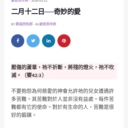
歲首到年終
2026-02-12
二月十二日──奇妙的愛
BY
黃瑞西牧師
IN
歲首到年終
壓傷的蘆葦，祂不折斷，將殘的燈火，祂不吹
滅。（賽42:3）
不要抱怨為何慈愛的神會允許祂的兒女遭遇許
多苦難。其苦難對於人並非沒有益處。每件苦
難都有它的使命。對於有生命的人，苦難是很
好的鍛鍊。