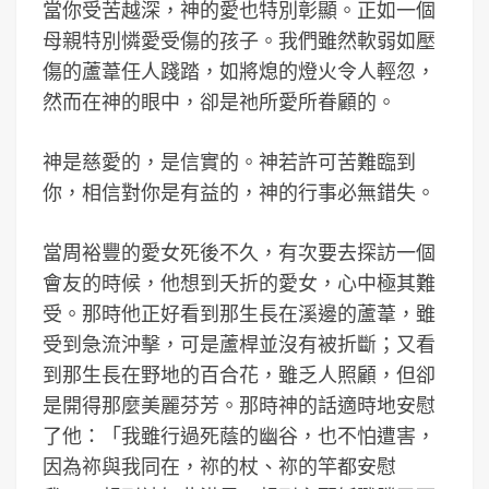
當你受苦越深，神的愛也特別彰顯。正如一個
母親特別憐愛受傷的孩子。我們雖然軟弱如壓
傷的蘆葦任人踐踏，如將熄的燈火令人輕忽，
然而在神的眼中，卻是祂所愛所眷顧的。
神是慈愛的，是信實的。神若許可苦難臨到
你，相信對你是有益的，神的行事必無錯失。
當周裕豐的愛女死後不久，有次要去探訪一個
會友的時候，他想到夭折的愛女，心中極其難
受。那時他正好看到那生長在溪邊的蘆葦，雖
受到急流沖擊，可是蘆桿並沒有被折斷；又看
到那生長在野地的百合花，雖乏人照顧，但卻
是開得那麼美麗芬芳。那時神的話適時地安慰
了他：「我雖行過死蔭的幽谷，也不怕遭害，
因為祢與我同在，祢的杖、祢的竿都安慰