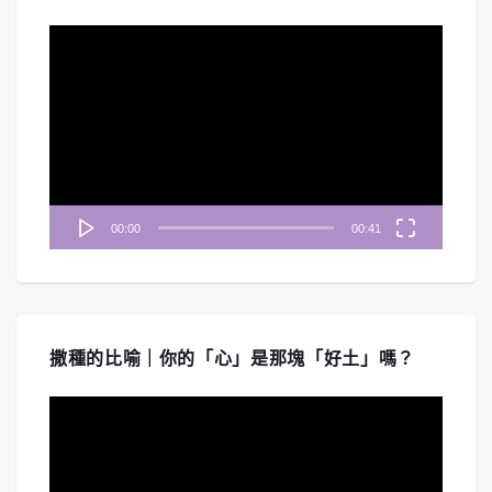
視
訊
播
放
器
00:00
00:41
撒種的比喻｜你的「心」是那塊「好土」嗎？
視
訊
播
放