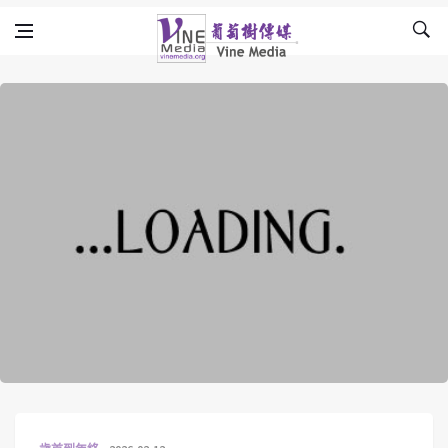
Skip to content
Vine Media
葡萄樹傳媒