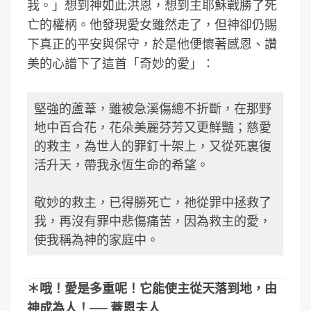
我。」想到神如此洪恩，想到主耶穌戰勝了死
亡的權柄。他發現愛女雖然走了，但神卻仍賜
下真正的平安與保守，於是他便懷著感恩、讚
美的心譜下了這首「奇妙的愛」：
堅強的蘆葦，雖被急溪傷總不折斷，在那野
地中百合花，花朵美麗芬芳又更鮮豔；慈愛
的救主，為世人的罪釘十架上，又從死裏復
活升天，帶我永恆生命的希望。
敬妙的救主，已得勝死亡，祂從罪中拯救了
我，再沒有罪中悲傷痛苦，因為救主的愛，
使我稱為神的家庭中。
＊哦！愛是多重呢！它能使主從天落到地，由
神成為人！── 蓋恩夫人