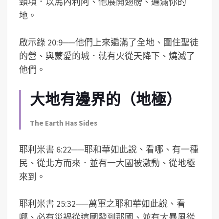
頸項．以馬內利阿、他展開翅膀、遍滿你的
地。
啟示錄 20:9
──
他們上來遍滿了全地、圍住聖徒
的營、與蒙愛的城．就有火從天降下、燒滅了
他們。
大地有邊界的（地極）
The Earth Has Sides
耶利米書 6:22
──
耶和華如此說、看哪、有一種
民、從北方而來．並有一大國被激動、從地極
來到。
耶利米書 25:32
──
萬軍之耶和華如此說、看
哪、必有災禍從這國發到那國、並有大暴風從