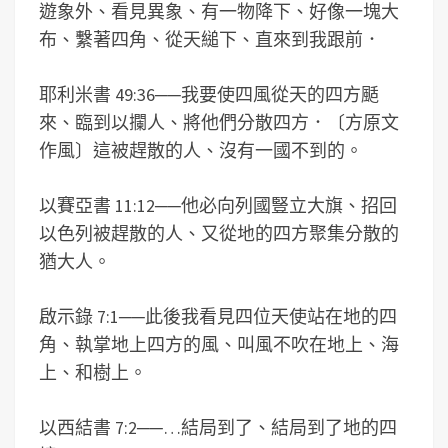
遊象外、看見異象、有一物降下、好像一塊大
布、繫著四角、從天縋下、直來到我跟前．
耶利米書 49:36
──
我要使四風從天的四方颳
來、臨到以攔人、將他們分散四方．〔方原文
作風〕這被趕散的人、沒有一國不到的。
以賽亞書 11:12
──
他必向列國豎立大旗、招回
以色列被趕散的人、又從地的四方聚集分散的
猶大人。
啟示錄 7:1
──
此後我看見四位天使站在地的四
角、執掌地上四方的風、叫風不吹在地上、海
上、和樹上。
以西結書 7:2
──
…結局到了、結局到了地的四