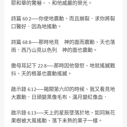
耶和華的驚嚇、、和他威嚴的榮光。
詩篇 60:2
──
你使地震動、而且崩裂．求你將裂
口醫好．因為地搖動。
詩篇 68:8
──
那時地見 神的面而震動、天也落
雨．西乃山見以色列 神的面也震動。
撒母耳記下 22:8
──
那時因他發怒、地就搖撼戰
抖、天的根基也震動搖撼。
啟示錄 6:12
──
揭開第六印的時候、我又看見地
大震動．日頭變黑像毛布、滿月變紅像血．
啟示錄 6:13
──
天上的星辰墜落於地、如同無花
果樹被大風搖動、落下未熟的果子一樣。