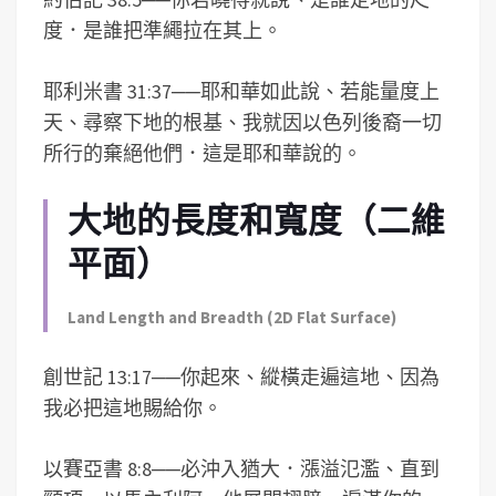
度．是誰把準繩拉在其上。
耶利米書 31:37
──
耶和華如此說、若能量度上
天、尋察下地的根基、我就因以色列後裔一切
所行的棄絕他們．這是耶和華說的。
大地的長度和寬度（二維
平面）
Land Length and Breadth (2D Flat Surface)
創世記 13:17
──
你起來、縱橫走遍這地、因為
我必把這地賜給你。
以賽亞書 8:8
──
必沖入猶大．漲溢氾濫、直到