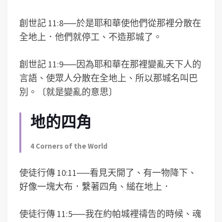
創世記 11:8
──
於是耶和華使他們從那裡分散在
全地上．他們就停工、不造那城了。
創世記 11:9
──
因為耶和華在那裡變亂天下人的
言語、使眾人分散在全地上、所以那城名叫巴
別。〔就是變亂的意思〕
地的四角
4 Corners of the World
使徒行傳 10:11
──
看見天開了、有一物降下、
好像一塊大布．繫著四角、縋在地上．
使徒行傳 11:5
──
我在約帕城裡禱告的時候、魂