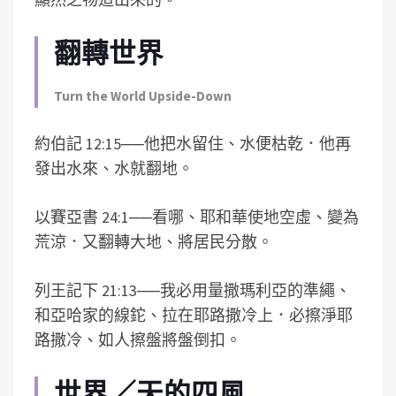
翻轉世界
Turn the World Upside-Down
約伯記 12:15
──
他把水留住、水便枯乾．他再
發出水來、水就翻地。
以賽亞書 24:1
──
看哪、耶和華使地空虛、變為
荒涼．又翻轉大地、將居民分散。
列王記下 21:13
──
我必用量撒瑪利亞的準繩、
和亞哈家的線鉈、拉在耶路撒冷上．必擦淨耶
路撒冷、如人擦盤將盤倒扣。
世界／天的四風