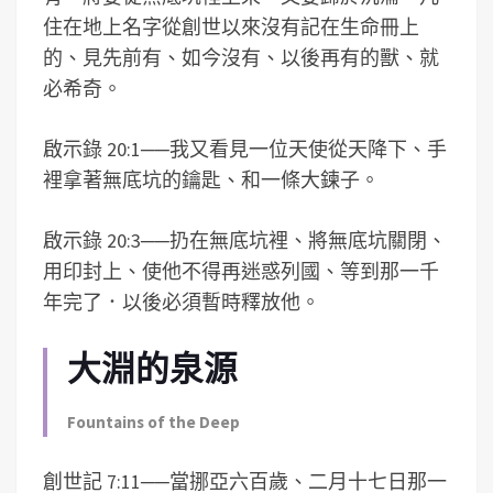
住在地上名字從創世以來沒有記在生命冊上
的、見先前有、如今沒有、以後再有的獸、就
必希奇。
啟示錄 20:1
──
我又看見一位天使從天降下、手
裡拿著無底坑的鑰匙、和一條大鍊子。
啟示錄 20:3
──
扔在無底坑裡、將無底坑關閉、
用印封上、使他不得再迷惑列國、等到那一千
年完了．以後必須暫時釋放他。
大淵的泉源
Fountains of the Deep
創世記 7:11
──
當挪亞六百歲、二月十七日那一