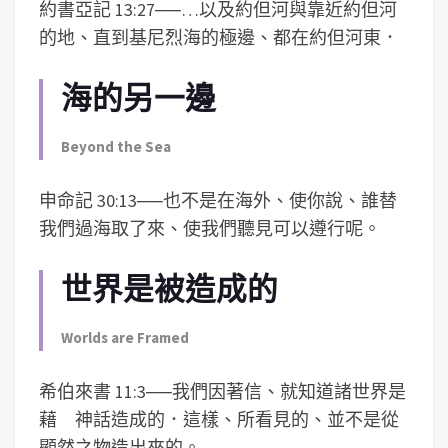
約書亞記 13:27
──
…以及約但河與靠近約但河
的地、直到基尼烈海的極邊、都在約但河東．
海的另一邊
Beyond the Sea
申命記 30:13
──
也不是在海外、使你說、誰替
我們過海取了來、使我們聽見可以遵行呢。
世界是被造成的
Worlds are Framed
希伯來書 11:3
──
我們因著信、就知道諸世界是
藉 神話造成的．這樣、所看見的、並不是從
顯然之物造出來的。