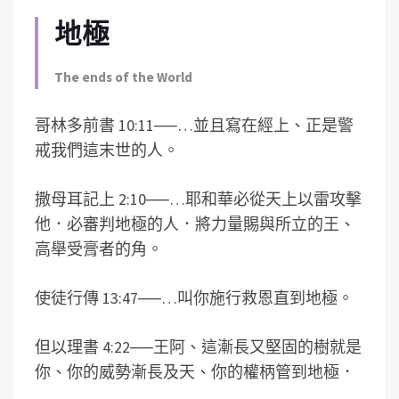
地極
The ends of the World
哥林多前書 10:11
──
…並且寫在經上、正是警
戒我們這末世的人。
撒母耳記上 2:10
──
…耶和華必從天上以雷攻擊
他．必審判地極的人．將力量賜與所立的王、
高舉受膏者的角。
使徒行傳 13:47
──
…叫你施行救恩直到地極。
但以理書 4:22
──
王阿、這漸長又堅固的樹就是
你、你的威勢漸長及天、你的權柄管到地極．