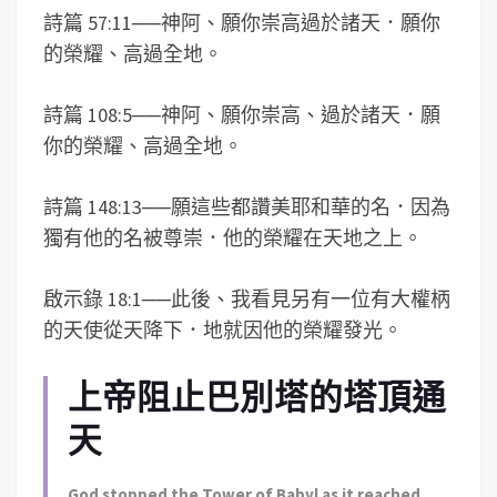
詩篇 57:11
──
神阿、願你崇高過於諸天．願你
的榮耀、高過全地。
詩篇 108:5
──
神阿、願你崇高、過於諸天．願
你的榮耀、高過全地。
詩篇 148:13
──
願這些都讚美耶和華的名．因為
獨有他的名被尊崇．他的榮耀在天地之上。
啟示錄 18:1
──
此後、我看見另有一位有大權柄
的天使從天降下．地就因他的榮耀發光。
上帝阻止巴別塔的塔頂通
天
God stopped the Tower of Babyl as it reached