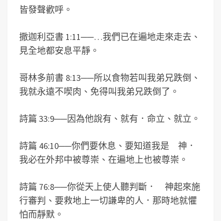
皆發聲歡呼。
撒迦利亞書 1:11
──
…我們已在遍地走來走去、
見全地都安息平靜。
哥林多前書 8:13
──
所以食物若叫我弟兄跌倒、
我就永遠不喫肉、免得叫我弟兄跌倒了。
詩篇 33:9
──
因為他說有、就有．命立、就立。
詩篇 46:10
──
你們要休息、要知道我是 神．
我必在外邦中被尊崇、在遍地上也被尊崇。
詩篇 76:8
──
你從天上使人聽判斷． 神起來施
行審判、要救地上一切謙卑的人．那時地就懼
怕而靜默。