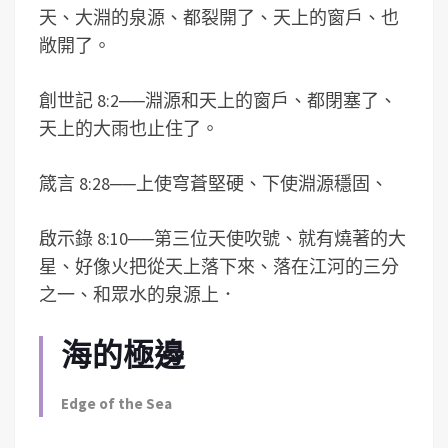
天、大淵的泉源、都裂開了、天上的窗戶、也
敞開了。
創世記 8:2
──
淵源和天上的窗戶、都閉塞了、
天上的大雨也止住了。
箴言 8:28
──
上使穹蒼堅硬、下使淵源穩固、
啟示錄 8:10
──
第三位天使吹號、就有燒著的大
星、好像火把從天上落下來、落在江河的三分
之一、和眾水的泉源上．
海的極邊
Edge of the Sea