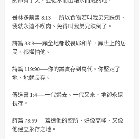
的命有了天、並從水而出藉水而成的地．
哥林多前書 8:13
──
所以食物若叫我弟兄跌倒、
我就永遠不喫肉、免得叫我弟兄跌倒了。
詩篇 33:8
──
願全地都敬畏耶和華．願世上的居
民、都懼怕他。
詩篇 119:90
──
你的誠實存到萬代。你堅定了
地、地就長存。
傳道書 1:4
──
一代過去、一代又來．地卻永遠
長存。
詩篇 78:69
──
蓋造他的聖所、好像高峰、又像
他建立永存之地。