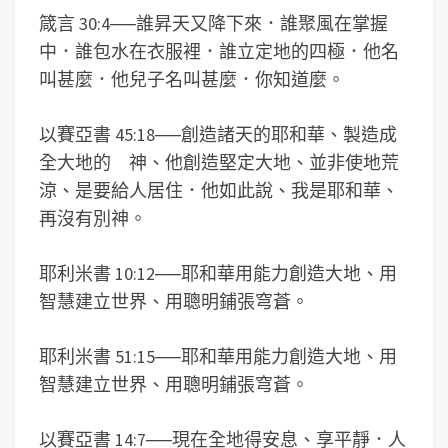
箴言 30:4
──
誰昇天又降下來．誰聚風在掌握
中．誰包水在衣服裡．誰立定地的四極．他名
叫甚麼．他兒子名叫甚麼．你知道麼。
以賽亞書 45:18
──
創造諸天的耶和華、製造成
全大地的 神、他創造堅定大地、並非使地荒
涼、是要給人居住．他如此說、我是耶和華、
再沒有別神。
耶利米書 10:12
──
耶和華用能力創造大地、用
智慧建立世界、用聰明鋪張穹蒼。
耶利米書 51:15
──
耶和華用能力創造大地、用
智慧建立世界、用聰明鋪張穹蒼。
以賽亞書 14:7
──
現在全地得安息、享平靜．人