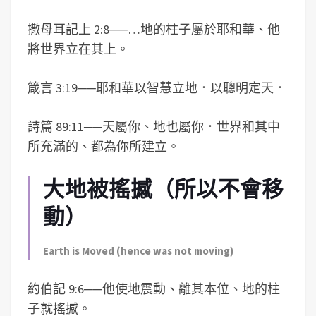
撒母耳記上 2:8
──
…地的柱子屬於耶和華、他
將世界立在其上。
箴言 3:19
──
耶和華以智慧立地．以聰明定天．
詩篇 89:11
──
天屬你、地也屬你．世界和其中
所充滿的、都為你所建立。
大地被搖撼（所以不會移
動）
Earth is Moved (hence was not moving)
約伯記 9:6
──
他使地震動、離其本位、地的柱
子就搖撼。