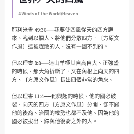
4 Winds of the World/Heaven
耶利米書 49:36
──
我要使四風從天的四方颳
來、臨到以攔人、將他們分散四方．〔方原文
作風〕這被趕散的人、沒有一國不到的。
但以理書 8:8
──
這山羊極其自高自大、正強盛
的時候、那大角折斷了．又在角根上向天的四
方、〔方原文作風〕長出四個非常的角來。
但以理書 11:4
──
他興起的時候、他的國必破
裂、向天的四方〔方原文作風〕分開、卻不歸
他的後裔、治國的權勢也都不及他、因為他的
國必被拔出、歸與他後裔之外的人。