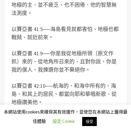
地極的主、並不疲乏、也不困倦．他的智慧無
法測度。
以賽亞書 41:5
──
海島看見就都害怕、地極也都
戰兢、就近前來。
以賽亞書 41:9
──
你是我從地極所領〔原文作
抓〕來的、從地角所召來的、且對你說、你是
我的僕人、我揀選你並不棄絕你。
以賽亞書 42:10
──
航海的、和海中所有的、海
島、和其上的居民、都當向耶和華唱新歌、從
地極讚美他。
本網站使用cookies來確保其有效運作，並使您在本網站上獲得最
以賽亞書 43:6
──
我要對北方說、交出來．對南
佳體驗
設定 Cookie
接受
方說、不要拘留．將我的眾子從遠方帶來、將