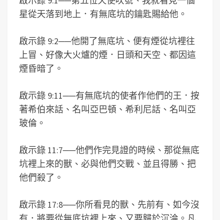
啟示錄 9:1
──
第五位天使吹號、我就看見一個
星從天落到地上．有無底坑的鑰匙賜給他。
啟示錄 9:2
──
他開了無底坑、便有煙從坑裡往
上冒、好像大火爐的煙．日頭和天空、都因這
煙昏暗了。
啟示錄 9:11
──
有無底坑的使者作他們的王．按
著希伯來話、名叫亞巴頓、希利尼話、名叫亞
玻倫。
啟示錄 11:7
──
他們作完見證的時候、那從無底
坑裡上來的獸、必與他們交戰、並且得勝、把
他們殺了。
啟示錄 17:8
──
你所看見的獸、先前有、如今沒
有．將要從無底坑裡上來、又要歸於沉淪。凡