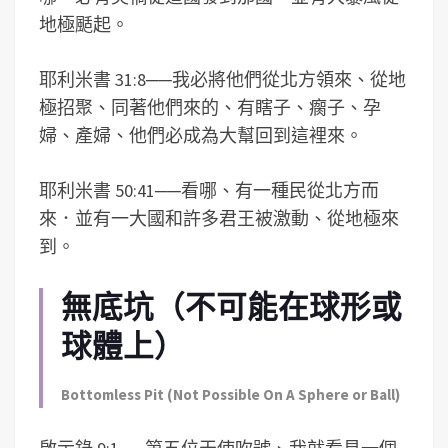
地極颳起。
耶利米書 31:8
──
我必將他們從北方領來、從地
極招聚、同著他們來的、有瞎子、瘸子、孕
婦、產婦、他們必成為大幫回到這裡來。
耶利米書 50:41
──
看哪、有一種民從北方而
來．並有一大國和許多君王被激動、從地極來
到。
無底坑（不可能
在球形或
球體上
）
Bottomless Pit (Not Possible On A Sphere or Ball)