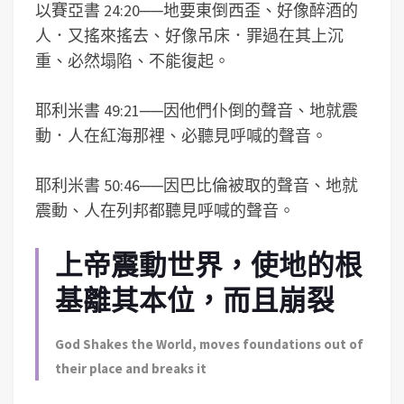
以賽亞書 24:20
──
地要東倒西歪、好像醉酒的
人．又搖來搖去、好像吊床．罪過在其上沉
重、必然塌陷、不能復起。
耶利米書 49:21
──
因他們仆倒的聲音、地就震
動．人在紅海那裡、必聽見呼喊的聲音。
耶利米書 50:46
──
因巴比倫被取的聲音、地就
震動、人在列邦都聽見呼喊的聲音。
上帝震動世界，使地的根
基離其本位，而且崩裂
God Shakes the World, moves foundations out of
their place and breaks it