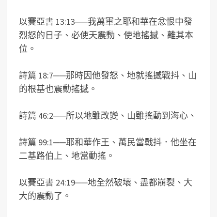
以賽亞書 13:13
──
我萬軍之耶和華在忿恨中發
烈怒的日子、必使天震動、使地搖撼、離其本
位。
詩篇 18:7
──
那時因他發怒、地就搖撼戰抖、山
的根基也震動搖撼。
詩篇 46:2
──
所以地雖改變、山雖搖動到海心、
詩篇 99:1
──
耶和華作王、萬民當戰抖．他坐在
二基路伯上、地當動搖。
以賽亞書 24:19
──
地全然破壞、盡都崩裂、大
大的震動了。