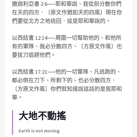
撒迦利亞書 2:6
──
耶和華說、我從前分散你們
在天的四方．〔原文作猶如天的四風〕現在你
們要從北方之地逃回．這是耶和華說的。
以西結書 12:14
──
周圍一切幫助他的、和他所
有的軍隊、我必分散四方、〔方原文作風〕也
要拔刀追趕他們。
以西結書 17:21
──
他的一切軍隊、凡逃跑的、
都必倒在刀下、所剩下的、也必分散四方．
〔方原文作風〕你們就知道說這話的是我耶和
華。
大地不動搖
Earth is not moving