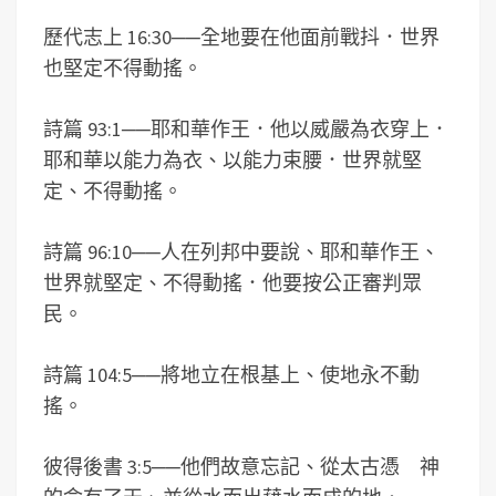
歷代志上 16:30
──
全地要在他面前戰抖．世界
也堅定不得動搖。
詩篇 93:1
──
耶和華作王．他以威嚴為衣穿上．
耶和華以能力為衣、以能力束腰．世界就堅
定、不得動搖。
詩篇 96:10
──
人在列邦中要說、耶和華作王、
世界就堅定、不得動搖．他要按公正審判眾
民。
詩篇 104:5
──
將地立在根基上、使地永不動
搖。
彼得後書 3:5
──
他們故意忘記、從太古憑 神