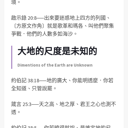
境。
啟示錄 20:8
──
出來要迷惑地上四方的列國、
〔方原文作角〕就是歌革和瑪各、叫他們聚集
爭戰．他們的人數多如海沙。
大地的尺度是未知的
Dimentions of the Earth are Unknown
約伯記 38:18
──
地的廣大、你能明透麼．你若
全知道、只管說罷。
箴言 25:3
──
天之高、地之厚、君王之心也測不
透。
約伯記 38:5
──
你若曉得就說、是誰定地的尺