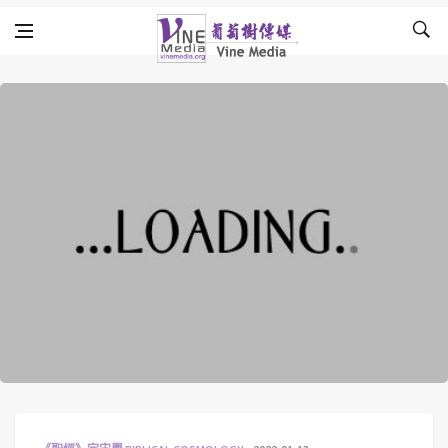
Skip to content
Vine Media
葡萄樹傳媒