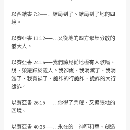
以西結書 7:2
──
…結局到了、結局到了地的四
境。
以賽亞書 11:12
──
…又從地的四方聚集分散的
猶大人。
以賽亞書 24:16
──
我們聽見從地極有人歌唱、
說、榮耀歸於義人。我卻說、我消滅了、我消
滅了、我有禍了．詭詐的行詭詐、詭詐的大行
詭詐。
以賽亞書 26:15
──
…你得了榮耀、又擴張地的
四境。
以賽亞書 40:28
──
…永在的 神耶和華、創造