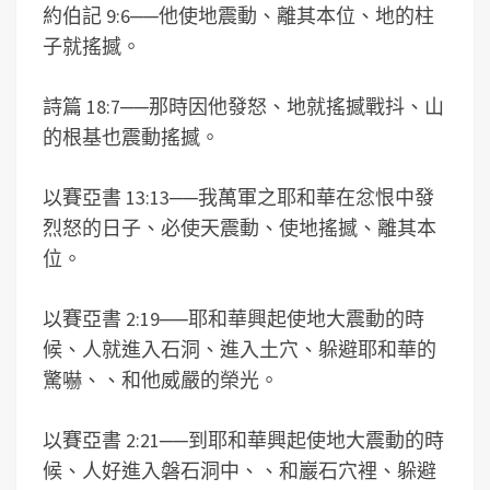
約伯記 9:6
──
他使地震動、離其本位、地的柱
子就搖撼。
詩篇 18:7
──
那時因他發怒、地就搖撼戰抖、山
的根基也震動搖撼。
以賽亞書 13:13
──
我萬軍之耶和華在忿恨中發
烈怒的日子、必使天震動、使地搖撼、離其本
位。
以賽亞書 2:19
──
耶和華興起使地大震動的時
候、人就進入石洞、進入土穴、躲避耶和華的
驚嚇、、和他威嚴的榮光。
以賽亞書 2:21
──
到耶和華興起使地大震動的時
候、人好進入磐石洞中、、和巖石穴裡、躲避