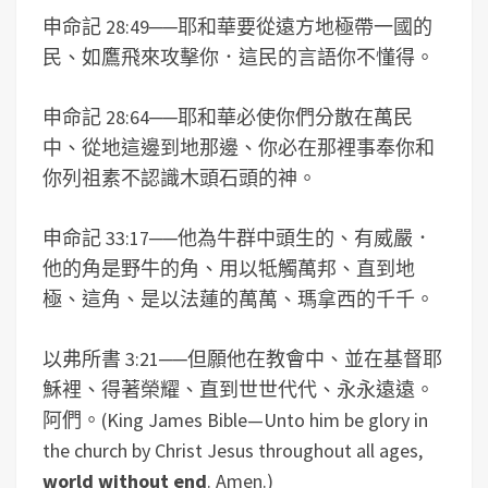
申命記 28:49
──
耶和華要從遠方地極帶一國的
民、如鷹飛來攻擊你．這民的言語你不懂得。
申命記 28:64
──
耶和華必使你們分散在萬民
中、從地這邊到地那邊、你必在那裡事奉你和
你列祖素不認識木頭石頭的神。
申命記 33:17
──
他為牛群中頭生的、有威嚴．
他的角是野牛的角、用以牴觸萬邦、直到地
極、這角、是以法蓮的萬萬、瑪拿西的千千。
以弗所書 3:21
──
但願他在教會中、並在基督耶
穌裡、得著榮耀、直到世世代代、永永遠遠。
阿們。(King James Bible—Unto him be glory in
the church by Christ Jesus throughout all ages,
world without end
. Amen.)