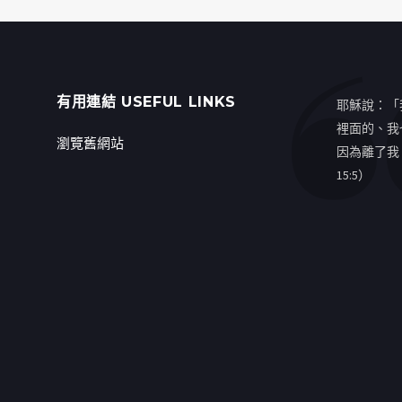
有用連結 USEFUL LINKS
耶穌說：「
裡面的、我
瀏覽舊網站
因為離了我
15:5）