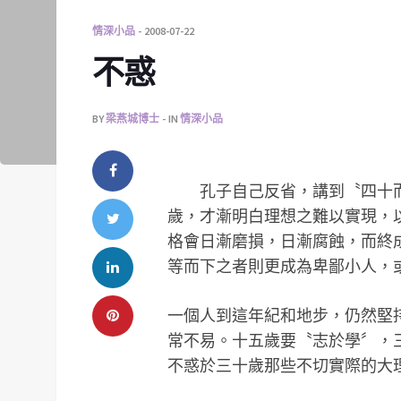
情深小品
2008-07-22
不惑
BY
梁燕城博士
IN
情深小品
孔子自己反省，講到〝四十而
歲，才漸明白理想之難以實現，
格會日漸磨損，日漸腐蝕，而終
等而下之者則更成為卑鄙小人，
一個人到這年紀和地步，仍然堅
常不易。十五歲要〝志於學〞，
不惑於三十歲那些不切實際的大