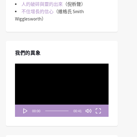
人的破碎與靈的出來
（倪柝聲）
不住增長的信心
（維格氏 Smith
Wigglesworth）
我們的異象
視
訊
播
放
器
00:00
00:41