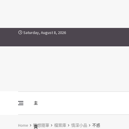
Skip to content
Saturday, August 8, 2026
主
Vine Media
葡萄樹傳媒
Home
隨想隨筆
檔案庫
情深小品
不惑
頁