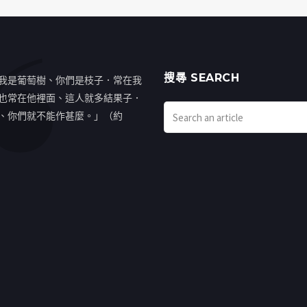
搜㝷 SEARCH
我是葡萄樹、你們是枝子．常在我
也常在他裡面、這人就多結果子．
、你們就不能作甚麼。」（約