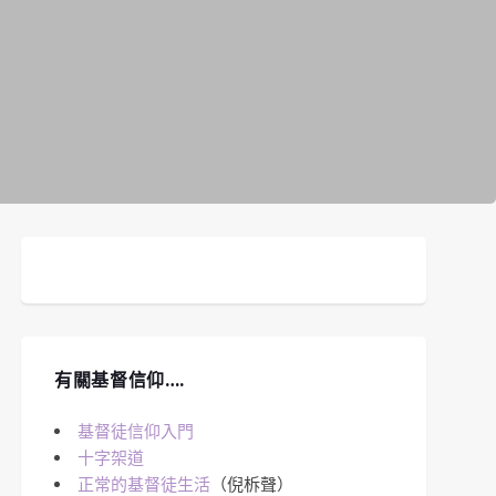
有關基督信仰….
基督徒信仰入門
十字架道
正常的基督徒生活
（倪柝聲）