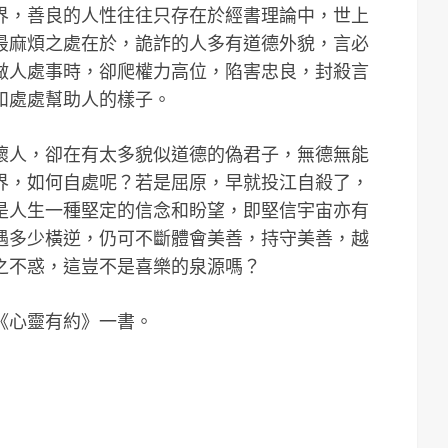
界，善良的人性往往只存在於經書理論中，世上
最麻煩之處在於，詭詐的人多有道德外貌，言必
做人處事時，卻爬權力高位，陷害忠良，封殺言
和處處幫助人的樣子。
壞人，卻在有太多貌似道德的偽君子，無德無能
界，如何自處呢？若是屈原，早就投江自殺了，
是人生一種堅定的信念和盼望，即堅信宇宙亦有
遇多少橫逆，仍可不斷體會美善，持守美善，越
之不惑，這豈不是喜樂的泉源嗎？
《心靈有約》一書。