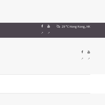
29 °C
Hong Kong, HK