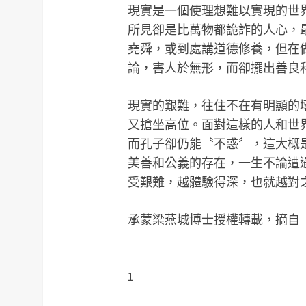
現實是一個使理想難以實現的世
所見卻是比萬物都詭詐的人心，
堯舜，或到處講道德修養，但在
論，害人於無形，而卻擺出善良
現實的艱難，往住不在有明顯的
又搶坐高位。面對這樣的人和世
而孔子卻仍能〝不惑〞，這大概
美善和公義的存在，一生不論遭
受艱難，越體驗得深，也就越對
承蒙梁燕城博士授權轉載，摘自
1