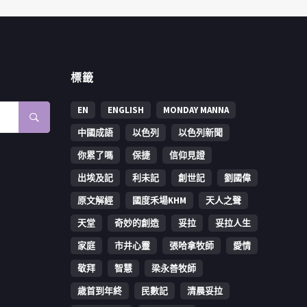
標籤
EN
ENGLISH
MONDAY MANNA
中國成語
以色列
以色列新聞
你累了嗎
保捷
信仰見證
出埃及記
利未記
創世記
劉國偉
原文解經
國度禾場KHM
天人之聲
天堂
奇妙的創造
妥拉
妥拉人生
家庭
市井心靈
張哈拿牧師
愛情
敬拜
智慧
梁永善牧師
歳首到年終
民數記
清晨妥拉