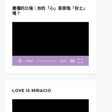
撒種的比喻｜你的「心」是那塊「好土」
嗎？
視
訊
播
放
器
00:00
02:47
LOVE IS MIRACIO
視
訊