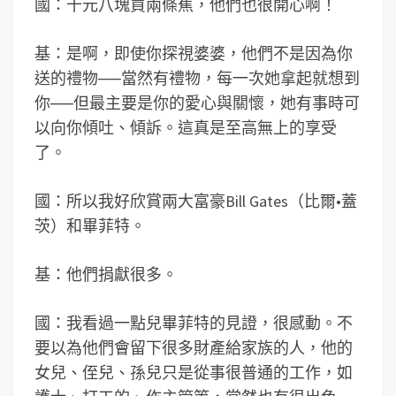
國：十元八塊買兩條蕉，他們也很開心啊！
基：是啊，即使你探視婆婆，他們不是因為你
送的禮物──當然有禮物，每一次她拿起就想到
你──但最主要是你的愛心與關懷，她有事時可
以向你傾吐、傾訴。這真是至高無上的享受
了。
國：所以我好欣賞兩大富豪Bill Gates（比爾•蓋
茨）和畢菲特。
基：他們捐獻很多。
國：我看過一點兒畢菲特的見證，很感動。不
要以為他們會留下很多財產給家族的人，他的
女兒、侄兒、孫兒只是從事很普通的工作，如