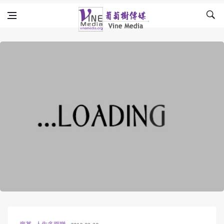
Skip to content
Vine Media
葡萄樹傳媒