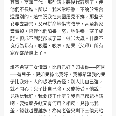
其實，富無三代，那些錢財將後代寵壞了，使
他們不長進。所以，我常常呼籲，不論於電台
還是別的。這情況我在美國屢見不鮮，那些子
女要去讀書，父母拼命地供書教學，甚至將家
當賣掉，陪伴他們讀書，努力地供養，望子成
龍。但成不到龍卻成了蟲，蛀米大蟲。什麼不
良行為都有，吸煙、吸毒，結果（父母）所有
家産都給賠上了。
誰不希望子女懂事，比自己好？如果你──阿國
──有兒子，假如兒孫比我好，我都希望我的兒
子比我好。人的想法很奇怪：別人比自己強，
就不開心；兒子比自己強，又能接受。他說：
兒孫比我好，我要錢干什麼？我自己都能掙錢
啊，要這麼多錢又有何用？相反，兒孫比我
差，錢就越要越多！為何老爸只剩下三億元給