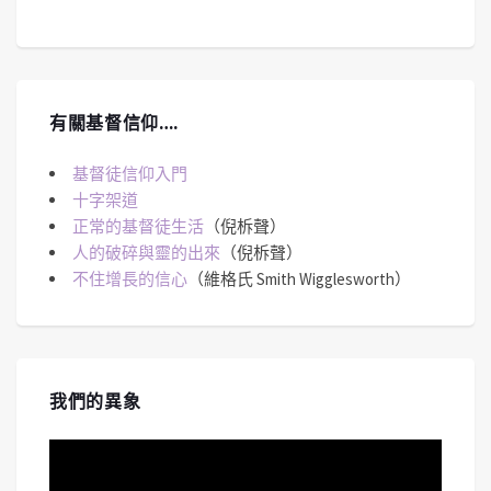
有關基督信仰….
基督徒信仰入門
十字架道
正常的基督徒生活
（倪柝聲）
人的破碎與靈的出來
（倪柝聲）
不住增長的信心
（維格氏 Smith Wigglesworth）
我們的異象
視
訊