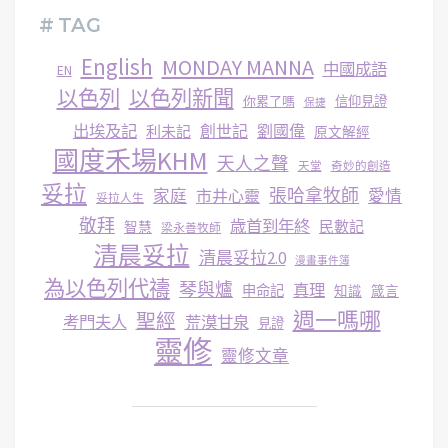
# TAG
English
MONDAY MANNA
中國成語
EN
以色列
以色列新聞
你累了嗎
信仰見證
保捷
出埃及記
創世記
劉國偉
利未記
原文解經
國度禾場KHM
天人之聲
天堂
奇妙的創造
妥拉
張哈拿牧師
家庭
市井心靈
愛情
妥拉人生
敬拜
歳首到年終
民數記
智慧
梁永善牧師
清晨妥拉
清晨妥拉2.0
漫畫事件簿
為以色列代禱
琴與爐
真理
申命記
知識
箴言
週一嗎哪
聖經
考門夫人
荒漠甘泉
見證
靈修
靈修文章