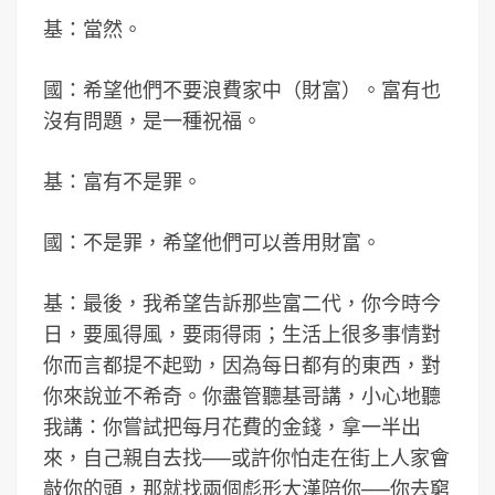
基：當然。
國：希望他們不要浪費家中（財富）。富有也
沒有問題，是一種祝福。
基：富有不是罪。
國：不是罪，希望他們可以善用財富。
基：最後，我希望告訴那些富二代，你今時今
日，要風得風，要雨得雨；生活上很多事情對
你而言都提不起勁，因為每日都有的東西，對
你來說並不希奇。你盡管聽基哥講，小心地聽
我講：你嘗試把每月花費的金錢，拿一半出
來，自己親自去找──或許你怕走在街上人家會
敲你的頭，那就找兩個彪形大漢陪你──你去窮