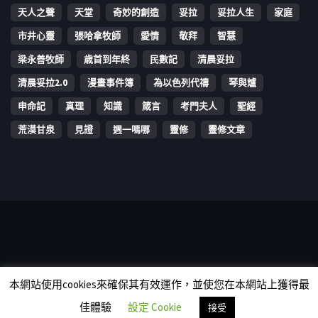
天人之聲
天堂
奇妙的創造
妥拉
妥拉人生
家庭
市井心靈
張哈拿牧師
愛情
敬拜
智慧
梁永善牧師
歳首到年終
民數記
清晨妥拉
清晨妥拉2.0
漫畫事件簿
為以色列代禱
琴與爐
申命記
真理
知識
箴言
考門夫人
聖經
荒漠甘泉
見證
週一嗎哪
靈修
靈修文章
Copyright © 2006-2026 The Vine Media Organization Limited. All
本網站使用cookies來確保其有效運作，並使您在本網站上獲得最
rights reserved.
佳體驗
設定 Cookie
接受