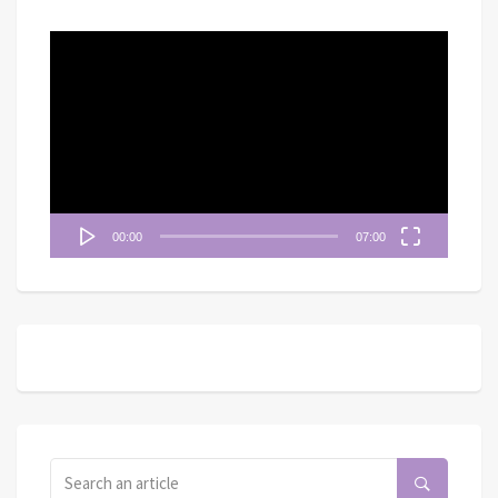
視
訊
播
放
器
00:00
07:00