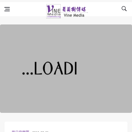
Skip to content
Vine Media
葡萄樹傳媒