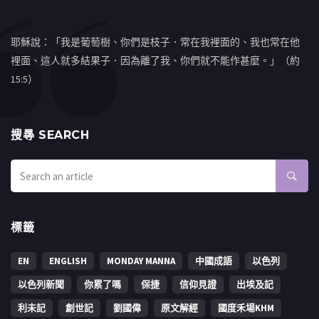
耶穌說：「我是葡萄樹、你們是枝子．常在我裡面的、我也常在他
裡面、這人就多結果子．因為離了我、你們就不能作甚麼。」（約
15:5）
搜㝷 SEARCH
標籤
EN
ENGLISH
MONDAY MANNA
中國成語
以色列
以色列新聞
你累了嗎
保捷
信仰見證
出埃及記
利未記
創世記
劉國偉
原文解經
國度禾場KHM