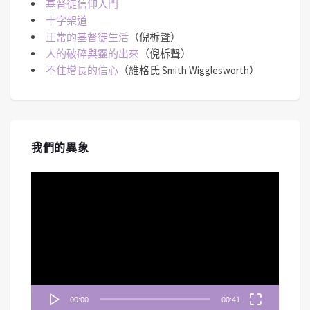
基督徒信仰入門
十字架道
正常的基督徒生活
（倪柝聲）
人的破碎與靈的出來
（倪柝聲）
不住增長的信心
（維格氏 Smith Wigglesworth）
我們的異象
視
訊
播
放
器
00:00
00:41