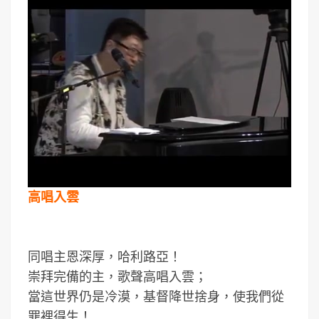
高唱入雲
同唱主恩深厚，哈利路亞！
崇拜完備的主，歌聲高唱入雲；
當這世界仍是冷漠，基督降世捨身，使我們從
罪裡得生！