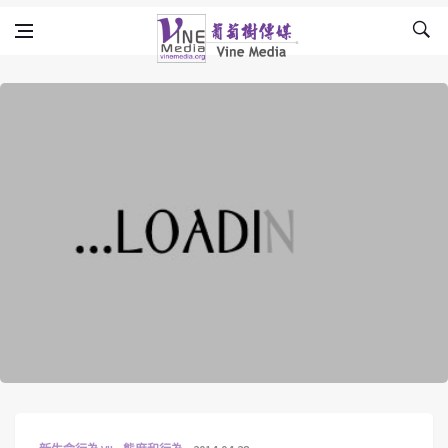
Skip to content
Vine Media
葡萄樹傳媒