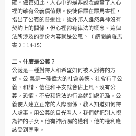
確。儘管如此，人心中的是非觀念證實了人心
裡的確有公義價值觀。使徒保羅在羅馬書裡，
指出了公義的普遍性，說外邦人雖然與神沒有
契約上的關係，但心裡卻有律法的概念。這律
法所涉及的部份內容就是公義。（ 請閱讀羅馬
書 2：14-15）
二、什麼是公義？
公義是一種對待人和希望如何被人對待的方
式。公 義是一種偉大的社會美德。社會有了公
義，和諧、信任和平安就會佔上風。沒有公
義，恐懼、不安和違法的行為就到處氾濫。公
義使人建立正常的人際關係，教人知道如何待
人處事。用公義的目光看人，我們就把別人視
為神的子女。他有神所賜的權利，他的權利應
該受到尊重。