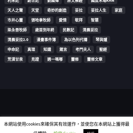
利未記
創世記
劉國偉
原文解經
國度禾場KHM
天人之聲
天堂
奇妙的創造
妥拉
妥拉人生
家庭
市井心靈
張哈拿牧師
愛情
敬拜
智慧
梁永善牧師
歳首到年終
民數記
清晨妥拉
清晨妥拉2.0
漫畫事件簿
為以色列代禱
琴與爐
申命記
真理
知識
箴言
考門夫人
聖經
荒漠甘泉
見證
週一嗎哪
靈修
靈修文章
Copyright © 2006-2026 The Vine Media Organization Limited. All
本網站使用cookies來確保其有效運作，並使您在本網站上獲得最
rights reserved.