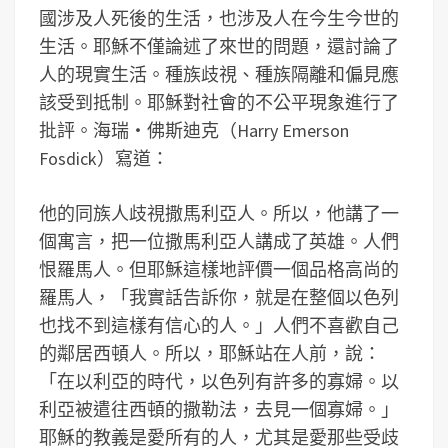
國涉及人死後的生活，也涉及人在今生今世的
生活。耶穌不僅論述了來世的問題，還討論了
人的現實生活。種族歧視、種族隔離和偏見應
該受到抵制。耶穌對社會的不公平現象進行了
批評。海瑞‧佛斯迪克（Harry Emerson
Fosdick）寫道：
他的同族人歧視撒馬利亞人。所以，他講了一
個寓言，把一位撒馬利亞人講成了英雄。人們
恨羅馬人。但耶穌這樣地評價一個品格高尚的
羅馬人，「我實話告訴你，就是在整個以色列
也找不到這樣有信心的人。」人們不喜歡自己
的鄰居西頓人。所以，耶穌站在人前，說：
「在以利亞的時代，以色列有許多的寡婦。以
利亞被遣往西頓的撒勒法，去見一個寡婦。」
耶穌的教義是愛所有的人，尤其是愛那些受歧