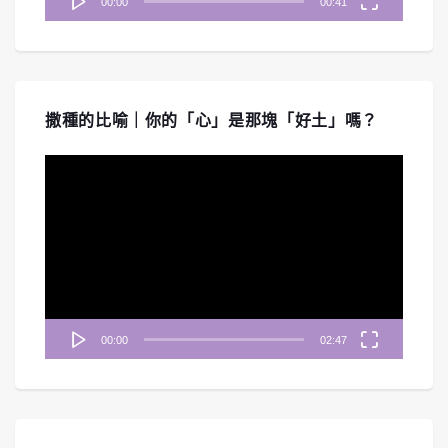
00:00
00:41
撒種的比喻｜你的「心」是那塊「好土」嗎？
視
訊
播
放
器
00:00
02:47