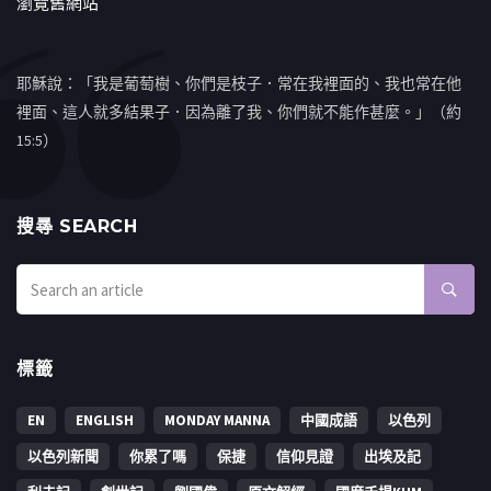
瀏覽舊網站
耶穌說：「我是葡萄樹、你們是枝子．常在我裡面的、我也常在他
裡面、這人就多結果子．因為離了我、你們就不能作甚麼。」（約
15:5）
搜㝷 SEARCH
標籤
EN
ENGLISH
MONDAY MANNA
中國成語
以色列
以色列新聞
你累了嗎
保捷
信仰見證
出埃及記