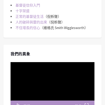
基督徒信仰入門
十字架道
正常的基督徒生活
（倪柝聲）
人的破碎與靈的出來
（倪柝聲）
不住增長的信心
（維格氏 Smith Wigglesworth）
我們的異象
視
訊
播
放
器