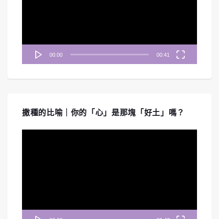
放
器
00:00
00:41
撒種的比喻｜你的「心」是那塊「好土」嗎？
視
訊
播
放
器