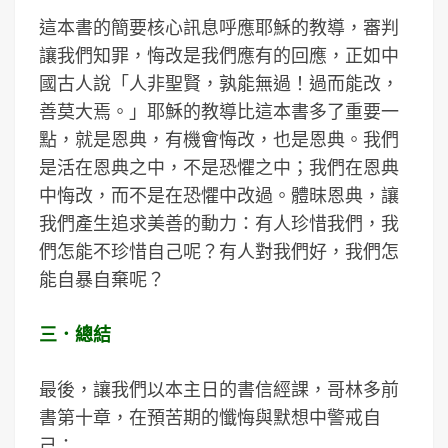
這本書的簡要核心訊息呼應耶穌的教導，審判
讓我們知罪，悔改是我們應有的回應，正如中
國古人說「人非聖賢，孰能無過！過而能改，
善莫大焉。」耶穌的教導比這本書多了重要一
點，就是恩典，有機會悔改，也是恩典。我們
是活在恩典之中，不是恐懼之中；我們在恩典
中悔改，而不是在恐懼中改過。體昩恩典，讓
我們產生追求美善的動力：有人珍惜我們，我
們怎能不珍惜自己呢？有人對我們好，我們怎
能自暴自棄呢？
三．總結
最後，讓我們以本主日的書信經課，哥林多前
書第十章，在預苦期的懺悔與默想中警戒自
己：