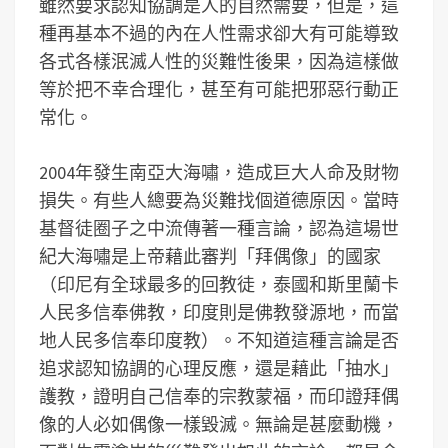
雖然要求認知協調是人的自然需要，但是，這
種再基本不過的內在人性需求卻大有可能導致
各式各樣泯滅人性的災難性後果，因為這樣做
等於把不幸合理化，甚至有可能把邪惡行動正
常化。
2004年發生南亞大海嘯，造成巨大人命及財物
損失。有些人總要為災難找個道德原因。當時
基督徒圈子之中流傳著一種言論，認為這場世
紀大海嘯是上帝藉此審判「拜偶像」的國家
（印尼有全球最多的回教徒，泰國和斯里蘭卡
人民多信奉佛教，印度則是佛教發源地，而當
地人民多信奉印度教）。不知道這種言論是否
追求認知協調的心理反應，還是藉此「抽水」
護教，證明自己信奉的宗教蒙福，而印證拜偶
像的人必如偶像一樣毀滅。無論是甚麼動機，