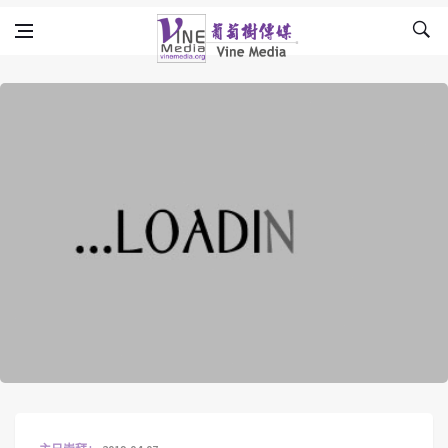
Skip to content
Vine Media
葡萄樹傳媒