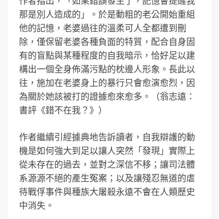
作者指出，「如果錯誤發生了，記憶會提醒我
那是別人造成的」。於是動粗的老公開始重組
他的記憶，老婆過往的溫柔可人全都遭到刪
除，僅保留老婆各種負面的特質，配合自身固
有的盲點與某種程度的自我暗示，恰好足以建
構出一個全身佈滿污點的枕邊人形象。長此以
往，施加在老婆身上的暴行只會愈演愈烈，因
為關於她該被打的證據愈來愈多。（翁志遠：
書評《錯不在我？》）
作者繼續引經據典地告訴讀者，自我辯護的動
機是如何強大到足以讓人突然「發現」實際上
從未存在的過去，並對之深信不移；讓司法體
系源源不絕的產生冤案；以及讓殘忍無道的虐
待戰俘事件與種族大屠殺永遠不會在人類歷史
中消失。