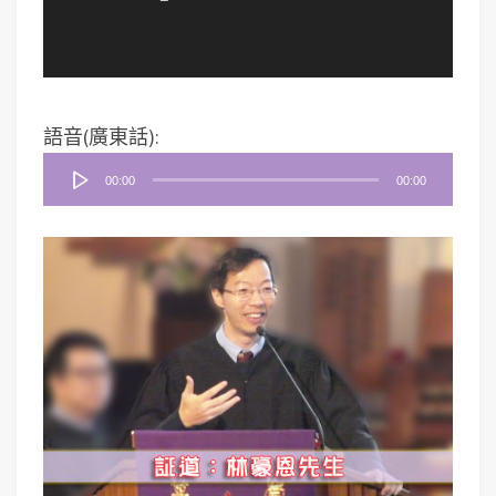
音
語音(廣東話):
訊
00:00
00:00
播
放
器