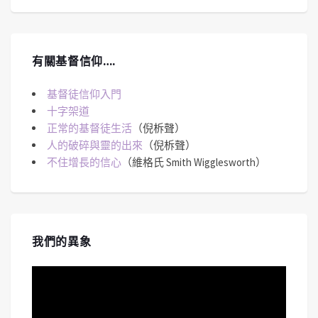
有關基督信仰….
基督徒信仰入門
十字架道
正常的基督徒生活
（倪柝聲）
人的破碎與靈的出來
（倪柝聲）
不住增長的信心
（維格氏 Smith Wigglesworth）
我們的異象
視
訊
播