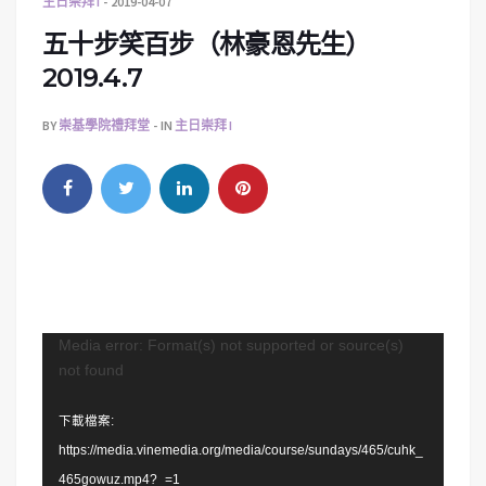
主日崇拜 I
2019-04-07
五十步笑百步（林豪恩先生）
2019.4.7
BY
崇基學院禮拜堂
IN
主日崇拜 I
視
Media error: Format(s) not supported or source(s)
not found
訊
播
下載檔案:
放
https://media.vinemedia.org/media/course/sundays/465/cuhk_
器
465gowuz.mp4?_=1