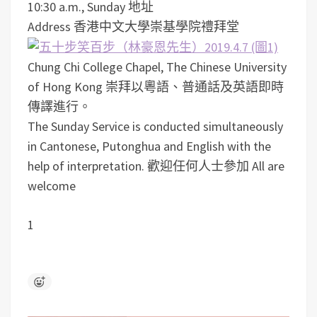
10:30 a.m., Sunday 地址
Address 香港中文大學崇基學院禮拜堂
Chung Chi College Chapel, The Chinese University
of Hong Kong 崇拜以粵語、普通話及英語即時
傳譯進行。
The Sunday Service is conducted simultaneously
in Cantonese, Putonghua and English with the
help of interpretation. 歡迎任何人士參加 All are
welcome
1