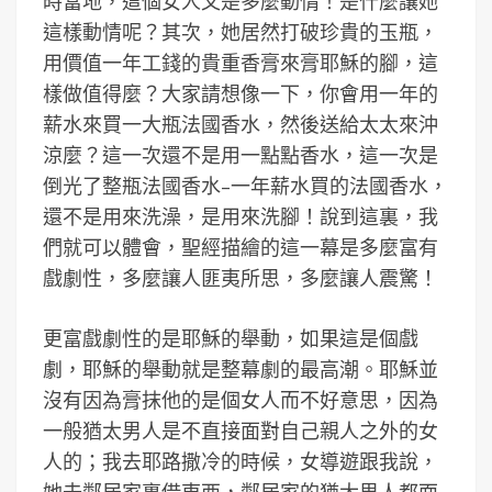
時當地，這個女人又是多麼動情！是什麼讓她
這樣動情呢？其次，她居然打破珍貴的玉瓶，
用價值一年工錢的貴重香膏來膏耶穌的腳，這
樣做值得麼？大家請想像一下，你會用一年的
薪水來買一大瓶法國香水，然後送給太太來沖
涼麼？這一次還不是用一點點香水，這一次是
倒光了整瓶法國香水–一年薪水買的法國香水，
還不是用來洗澡，是用來洗腳！說到這裏，我
們就可以體會，聖經描繪的這一幕是多麼富有
戲劇性，多麼讓人匪夷所思，多麼讓人震驚！
更富戲劇性的是耶穌的舉動，如果這是個戲
劇，耶穌的舉動就是整幕劇的最高潮。耶穌並
沒有因為膏抹他的是個女人而不好意思，因為
一般猶太男人是不直接面對自己親人之外的女
人的；我去耶路撒冷的時候，女導遊跟我說，