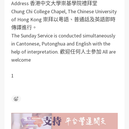
Address
香港中文大學崇基學院禮拜堂
Chung Chi College Chapel, The Chinese University
of Hong Kong
崇拜以粵語、普通話及英語即時
傳譯進行。
The Sunday Service is conducted simultaneously
in Cantonese, Putonghua and English with the
help of interpretation.
歡迎任何人士參加 All are
welcome
1