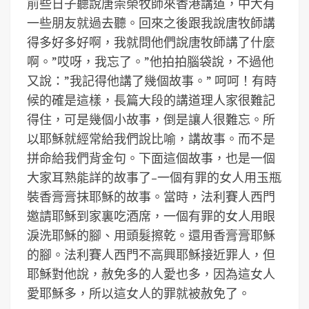
前些日子聽說唐崇榮牧師來香港講道，中大有
一些朋友就過去聽。回來之後跟我說唐牧師講
得多好多好啊，我就問他們說唐牧師講了什麼
啊。”哎呀，我忘了。”他拍拍腦袋說，不過他
又說：”我記得他講了幾個故事。” 呵呵！有時
候的確是這樣，長篇大段的講道理人家很難記
得住，可是幾個小故事，倒是讓人很難忘。所
以耶穌就經常給我們說比喻，講故事。而不是
拼命給我們背金句。下面這個故事，也是一個
大家耳熟能詳的故事了–一個有罪的女人用玉瓶
裝香膏膏抹耶穌的故事。當時，法利賽人西門
邀請耶穌到家裏吃酒席，一個有罪的女人用眼
淚洗耶穌的腳、用頭髮擦乾。還用香膏膏耶穌
的腳。法利賽人西門不高興耶穌接近罪人，但
耶穌對他說，赦免多的人愛也多，因為這女人
愛耶穌多，所以這女人的罪就被赦免了。