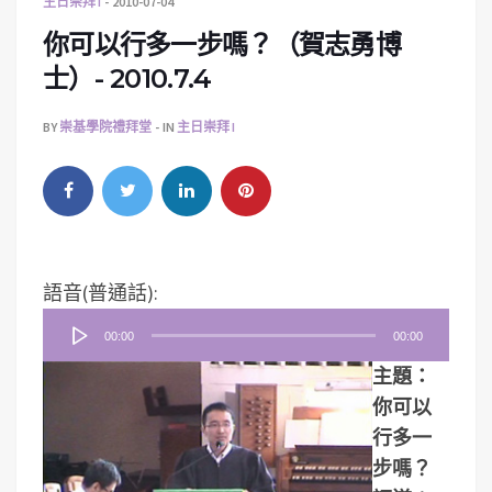
主日崇拜 I
2010-07-04
你可以行多一步嗎？（賀志勇博
士）- 2010.7.4
BY
崇基學院禮拜堂
IN
主日崇拜 I
音
語音(普通話):
訊
00:00
00:00
播
主題：
放
你可以
器
行多一
步嗎？