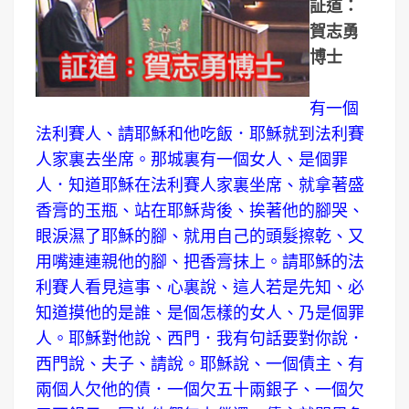
証道：
賀志勇
博士
有一個
法利賽人、請耶穌和他吃飯．耶穌就到法利賽
人家裏去坐席。那城裏有一個女人、是個罪
人．知道耶穌在法利賽人家裏坐席、就拿著盛
香膏的玉瓶、站在耶穌背後、挨著他的腳哭、
眼淚濕了耶穌的腳、就用自己的頭髮擦乾、又
用嘴連連親他的腳、把香膏抹上。請耶穌的法
利賽人看見這事、心裏說、這人若是先知、必
知道摸他的是誰、是個怎樣的女人、乃是個罪
人。耶穌對他說、西門．我有句話要對你說．
西門說、夫子、請說。耶穌說、一個債主、有
兩個人欠他的債．一個欠五十兩銀子、一個欠