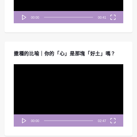
00:00
00:41
撒種的比喻｜你的「心」是那塊「好土」嗎？
視
訊
播
放
器
00:00
02:47