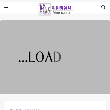
Skip to content
Vine Media
葡萄樹傳媒