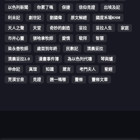
以色列新聞
你累了嗎
保捷
信仰見證
出埃及記
利未記
創世記
劉國偉
原文解經
國度禾場KHM
天人之聲
天堂
奇妙的創造
妥拉
妥拉人生
家庭
市井心靈
張哈拿牧師
愛情
敬拜
智慧
梁永善牧師
歳首到年終
民數記
清晨妥拉
清晨妥拉2.0
漫畫事件簿
為以色列代禱
琴與爐
申命記
真理
知識
箴言
考門夫人
聖經
荒漠甘泉
見證
週一嗎哪
靈修
靈修文章