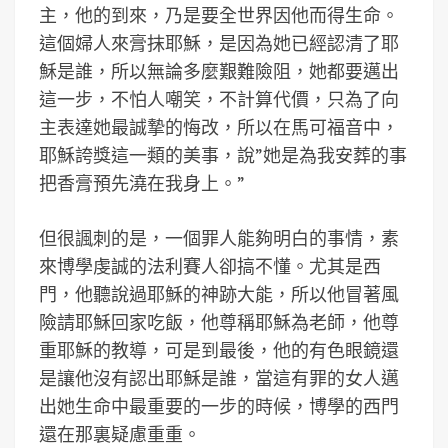
主，他的到來，乃是要全世界因他而得生命。
這個婦人來膏抹耶穌，是因為她已經認清了耶
穌是誰，所以無論多麼艱難險阻，她都要邁出
這一步，不怕人嘲笑，不計算代價，只為了向
主表達她最誠摯的悔改，所以在馬可福音中，
耶穌誇獎這一類的美事，說”她是為我安葬的事
把香膏預先澆在我身上。”
但很諷刺的是，一個罪人能夠明白的事情，素
來博學虔誠的法利賽人卻搞不懂。尤其是西
門，他聽說過耶穌的神跡大能，所以他冒著風
險請耶穌回家吃飯，他尊稱耶穌為老師，他尊
重耶穌的教導，可是到最後，他的有色眼鏡還
是讓他沒有認出耶穌是誰，當這有罪的女人邁
出她生命中最重要的一步的時候，博學的西門
還在那裏疑慮重重。