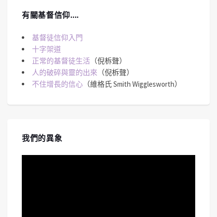
有關基督信仰….
基督徒信仰入門
十字架道
正常的基督徒生活
（倪柝聲）
人的破碎與靈的出來
（倪柝聲）
不住增長的信心
（維格氏 Smith Wigglesworth）
我們的異象
視
訊
播
放
器