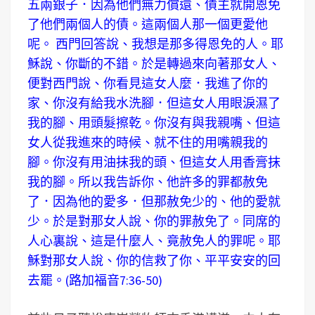
五兩銀子．因為他們無力償還、債主就開恩免
了他們兩個人的債。這兩個人那一個更愛他
呢。 西門回答說、我想是那多得恩免的人。耶
穌說、你斷的不錯。於是轉過來向著那女人、
便對西門說、你看見這女人麼．我進了你的
家、你沒有給我水洗腳．但這女人用眼淚濕了
我的腳、用頭髮擦乾。你沒有與我親嘴、但這
女人從我進來的時候、就不住的用嘴親我的
腳。你沒有用油抹我的頭、但這女人用香膏抹
我的腳。所以我告訴你、他許多的罪都赦免
了．因為他的愛多．但那赦免少的、他的愛就
少。於是對那女人說、你的罪赦免了。同席的
人心裏說、這是什麼人、竟赦免人的罪呢。耶
穌對那女人說、你的信救了你、平平安安的回
去罷。(路加福音7:36-50)