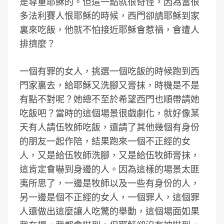
是尊重耶穌的。但這一點就很奇怪，因為當很
多法利賽人恨耶穌的時候，西門卻請耶穌到家
裏來吃飯，他就不怕接近耶穌會惹禍，會遭人
排擠麼？
一個有罪的女人，挑選一個吃飯的時候跑到西
門家裏去，給耶穌又洗腳又膏抹，時機是不是
有點不對呢？她總不至於希望西門也順帶請她
吃飯吧？當時的這個場景很戲劇化，就好像某
天有人請伍牧師吃飯，還請了其他幾個有身份
的朋友一起作陪，結果跑來一個不正經的女
人，又是給伍牧師洗腳，又是給伍牧師膏抹，
這肯定會嚇到身邊的人。因為這樣的場景太匪
夷所思了，一邊是牧師以及一些有身份的人，
另一邊是個不正經的女人，一個罪人，這個罪
人還做出這麼讓人吃驚的舉動，這個場面如果