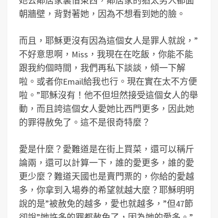
她去鄰居家裏借東西，鄰居家的猶太男人都面
朝牆壁，背對著她，因為不想看到她的臉。
而且，耶穌更沒有因為這個女人是罪人就說，”
不好意思啊，Miss，我現在在吃飯，你能不能
跟我約個時間，我們再私下談談，傾一下解
啦。或者你Email給我也行。現在實在太不方便
啦。”耶穌沒有！他不但坦然接受這個女人的舉
動，而且誇這個女人愛她比西門更多，因此她
的罪得赦免了。這不是很奇特麼？
愛是什麼？愛難道是在街上買菜，還可以稱斤
論兩，還可以計算一下，誰的愛更多，誰的愛
更少麼？難道天國也是賣門票的，你給的愛越
多，你拿到入場券的希望就越大麼？耶穌明明
說的是”被赦免的越多，愛也就越多，”但47節
卻說”她許多的罪都赦免了，因為她的愛多。”