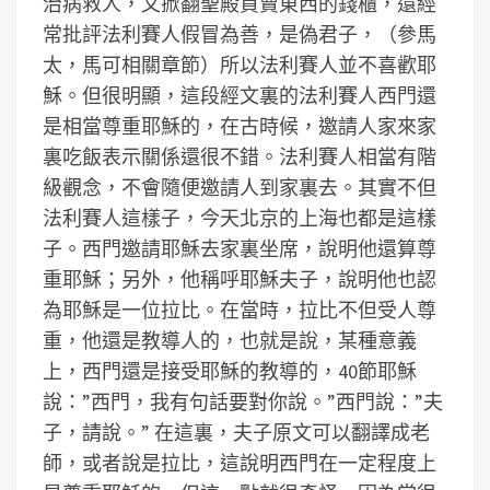
治病救人，又掀翻聖殿買賣東西的錢櫃，還經
常批評法利賽人假冒為善，是偽君子，（參馬
太，馬可相關章節）所以法利賽人並不喜歡耶
穌。但很明顯，這段經文裏的法利賽人西門還
是相當尊重耶穌的，在古時候，邀請人家來家
裏吃飯表示關係還很不錯。法利賽人相當有階
級觀念，不會隨便邀請人到家裏去。其實不但
法利賽人這樣子，今天北京的上海也都是這樣
子。西門邀請耶穌去家裏坐席，說明他還算尊
重耶穌；另外，他稱呼耶穌夫子，說明他也認
為耶穌是一位拉比。在當時，拉比不但受人尊
重，他還是教導人的，也就是說，某種意義
上，西門還是接受耶穌的教導的，40節耶穌
說：”西門，我有句話要對你說。”西門說：”夫
子，請說。” 在這裏，夫子原文可以翻譯成老
師，或者說是拉比，這說明西門在一定程度上