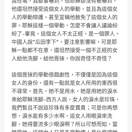
我在場，我都會嚇到。但耶穌卻沒有被嚇到，
他還坦然接受這個女人的舉動，並且為這個女
人的舉動辯護，甚至宣稱他赦免了這個女人的
罪。耶穌這樣一個舉動，怎麼不會讓人議論紛
紛了–畢竟，這個女人不太正經，是一個罪人。
中國人說”瓜田李下”，要注意影響嘛，可是耶
穌一點都不在意，還坦然接受一個不正經的女
人給他洗腳，給他膏抹。你說奇怪不奇怪？
這個膏抹的舉動很戲劇性，不僅僅是因為這個
女人的身份，還有一點就是女人所用的東西很
不尋常。首先，她不是用水，她是用她的淚水
來給耶穌洗腳–西方人說，女人的淚水是珍珠，
我們暫且不說這珍珠有多麼寶貴；可是你再想
想，淚水能有多少水啊，這女人用眼淚來洗
腳，她得要流多少眼淚啊？所以可想而知，當