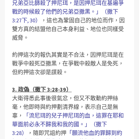
兄弟亞比篩殺了押尼珥，是因押尼珥在基遍爭
戰的時候殺了他們的兄弟亞撒黑。」（撒下
3:27下, 30）
，這也為鞏固自己的地位而作，因
雙方真的結盟他自己本身利益、地位也同樣受
威脅。
約押這次的報仇其實是不合法，因押尼珥是在
戰爭中殺死亞撒黑，在爭戰中殺敵人是免死，
但約押這次卻是謀殺。
3. 政偽（撒下 3:28-39）
大衛得悉此事後很氣忿，但又不敢動約押絲
毫，他即時與約押劃清界線，表示自己是無
辜，
「流尼珥的兒子押尼珥的血，這罪在耶和
華面前必永不歸我和我的國。」（撒下
3:28）
，隨即咒詛約押
「願流他血的罪歸到約