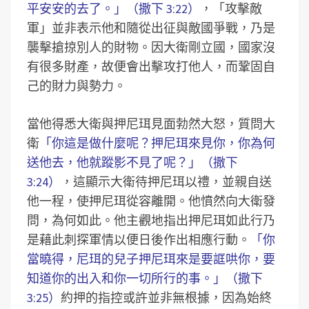
平安安的去了。」（撒下 3:22）
，「攻擊敵
軍」並非表示他和隨從出征與敵國爭戰，乃是
襲擊搶掠別人的財物。因大衛剛立國，國家沒
有很多財產，故便會出擊攻打他人，而鞏固自
己的財力與勢力。
當他得悉大衛與押尼珥見面勃然大怒，質問大
衛
「你這是做什麼呢？押尼珥來見你，你為何
送他去，他就蹤影不見了呢？」（撒下
3:24）
，這顯示大衛待押尼珥以禮，並親自送
他一程，使押尼珥從容離開。他憤然向大衛發
問，為何如此。他主觀地指出押尼珥如此行乃
是藉此刺探軍情以便日後作出相應行動。
「你
當曉得，尼珥的兒子押尼珥來是要誆哄你，要
知道你的出入和你一切所行的事。」（撒下
3:25）
約押的指控或許並非無根據，因為始終