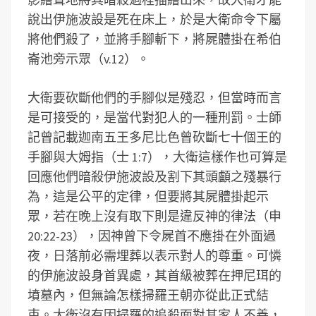
說出伊施波設是死在床上，於是大衛命令下屬
將他們殺了，並將手腳斬下，將屍體掛在希伯
崙池旁示眾（v.12）。
大衛要砍斷他們的手腳似是殘忍，但當時而言
是可接受的，是當代對犯人的一種刑罰。士師
記曾記載迦南五王多尼比色曾砍斷七十個王的
手腳與大姆指（士 1:7），大衛這樣作也可算是
回應他們暗殺伊施波設及割下其頭顱之殘暴行
為，這是公平的定律，但要將其屍體掛起示
眾，若在晚上沒有取下則是違反神的律法（申
20:22-23），因神曾下令屍首不應掛在外面過
夜，日落前必需埋葬以表示對人的尊重。可憐
的伊施波設身首異處，其首級被葬在押尼珥的
墳墓內，但無論怎樣掃羅王朝亦從此正式結
束。大衛沒有因掃羅的追殺面對其家人不善，