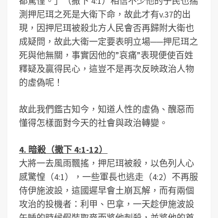
都驚惶。」（撒下 4:1）相信不少他的子民也揣
測押尼珥之死是大衛下命，故此才有v.37的出
現，因押尼珥被殺北方人民會否再歸附大衛也
成疑問，故此大衛一定要表明立場──押尼珥之
死與他無關，事實因他的”哀痛”表現便使百姓
釋疑及贏得民心，這豈不是再次反映政治人物
的虛偽呢！
故此我們鑑古知今，知道人性的虛偽、醜惡而
懂得怎樣面對今天的社會與政治轉變。
4. 暗殺（撒下 4:1-12）
大將一去風雨飄搖，押尼珥被殺，以色列人心
感驚惶（4:1），一些軍長也逃走（4:2）不再服
侍伊施波設，這國遲早會土崩瓦解，而有兩個
攻治的投機者：利甲、巴拿，一天趁伊施波設
午睡的時候假裝取麥而將他刺殺，並將他的首