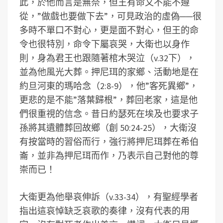
此，於他而言是無奈，但王有命又不能不遵
從，”做戲也要做下去”，可見政治的虛偽──很
多時不單口不對心，更是面不對心，但王的命
令也很特別，命令下屬哀哭，大衛也以身作
則，身為君王也跟隨著棺木哭泣（v.32下），
並為他風光大葬。押尼珥的家鄉、活動地是在
約旦河東的瑪哈念（2:8-9），他”客死異鄉”，
更悲的是不能”落葉歸根”，葬回老家，這是他
們很重視的信念。昔日約瑟死在埃及也要求子
孫將其遺體葬回故鄉（創 50:24-25），大衛沒
有按當時的習俗而行，強行將押尼珥葬在希伯
崙，並非為押尼珥而作，乃表示自己對他的尊
崇而已！
大衛更為他舉哀伸訴（v.33-34），有聖經學者
指出這哀悼缺乏哀歌的奏律，沒有代表的用