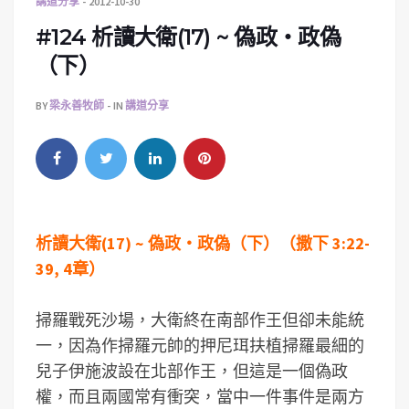
講道分享
2012-10-30
#124 析讀大衛(17) ~ 偽政‧政偽
（下）
BY
梁永善牧師
IN
講道分享
析讀大衛(17) ~ 偽政‧政偽（下）（撒下 3:22-
39, 4章）
掃羅戰死沙場，大衛終在南部作王但卻未能統
一，因為作掃羅元帥的押尼珥扶植掃羅最細的
兒子伊施波設在北部作王，但這是一個偽政
權，而且兩國常有衝突，當中一件事件是兩方