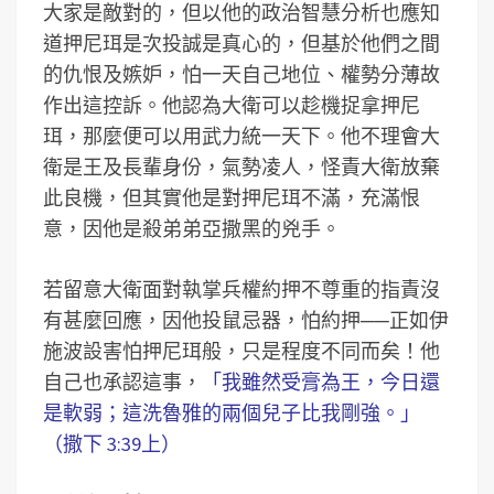
大家是敵對的，但以他的政治智慧分析也應知
道押尼珥是次投誠是真心的，但基於他們之間
的仇恨及嫉妒，怕一天自己地位、權勢分薄故
作出這控訴。他認為大衛可以趁機捉拿押尼
珥，那麼便可以用武力統一天下。他不理會大
衛是王及長輩身份，氣勢凌人，怪責大衛放棄
此良機，但其實他是對押尼珥不滿，充滿恨
意，因他是殺弟弟亞撒黑的兇手。
若留意大衛面對執掌兵權約押不尊重的指責沒
有甚麼回應，因他投鼠忌器，怕約押──正如伊
施波設害怕押尼珥般，只是程度不同而矣！他
自己也承認這事，
「我雖然受膏為王，今日還
是軟弱；這洗魯雅的兩個兒子比我剛強。」
（撒下 3:39上）