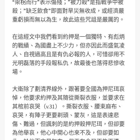
“架柺而行”表示傷殘；”被刀殺”是指戰爭中被
殺；”缺乏飲食”即面對旱災無收成，或經濟嚴
重虧損而無以為生，故此這些咒詛是嚴厲的。
在這經文中我們看到約押是一個獨特、有彪炳
的戰績、為國盡上不少力，但亦因此而盛氣凌
人、自視過高且是有仇必報的人，可惜卻用不
光明磊落的手段報私仇，故最後也落得悲慘收
場。
大衛除了劃清界線外，跟著要全國為押尼珥哀
悼，他要求約押及其隨從撕裂衣服，並要求在
其棺前哀哭（v.31）。撕裂衣服、腰束麻布、
哀哭，有陣子更要剃頭、蒙灰，這是表達悲
傷、難過，但諷刺的是約押殺押尼珥，但卻要
為他舉哀，他心中開心也來不及，但卻要如