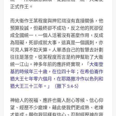
正式作王。
而大衛作王某程度與押尼珥沒有直接關係，他
預算投誠，但最終卻不成功，反之他的死卻促
成全國統一，一個人活著沒有甚麼作用，反成
為阻礙，死卻成就大事，這真是一個諷刺，亦
可見人算不如天算。人單憑自己的智慧去計劃
往往是落空，從某程度而言是約押幫助了大衛
統一江山。神多年前的應許終實現，
「大衛登
基的時候年三十歲，在位四十年；在希伯崙作
猶大王七年零六個月，在耶路撒冷作以色列和
猶大王三十三年。」（撒下 5:4-5）
神給人的祝福、應許也需人耐心等候、信心仰
望、經歷不少磨煉，藉此使我們更成熟、老煉
才能成。願你我同樣有信心、忍耐經歷神在我