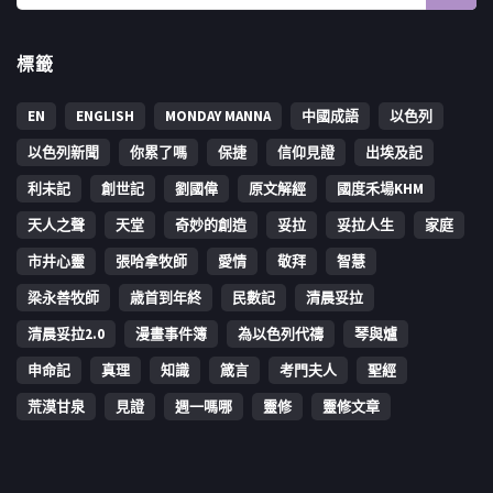
標籤
EN
ENGLISH
MONDAY MANNA
中國成語
以色列
以色列新聞
你累了嗎
保捷
信仰見證
出埃及記
利未記
創世記
劉國偉
原文解經
國度禾場KHM
天人之聲
天堂
奇妙的創造
妥拉
妥拉人生
家庭
市井心靈
張哈拿牧師
愛情
敬拜
智慧
梁永善牧師
歳首到年終
民數記
清晨妥拉
清晨妥拉2.0
漫畫事件簿
為以色列代禱
琴與爐
申命記
真理
知識
箴言
考門夫人
聖經
荒漠甘泉
見證
週一嗎哪
靈修
靈修文章