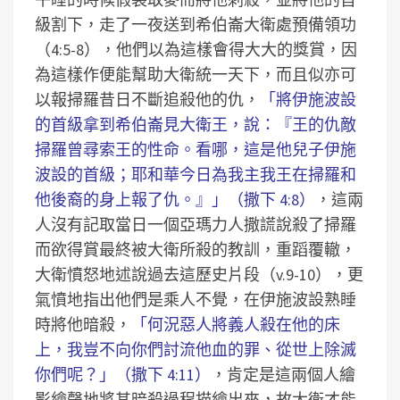
級割下，走了一夜送到希伯崙大衛處預備領功
（4:5-8），他們以為這樣會得大大的獎賞，因
為這樣作便能幫助大衛統一天下，而且似亦可
以報掃羅昔日不斷追殺他的仇，
「將伊施波設
的首級拿到希伯崙見大衛王，說：『王的仇敵
掃羅曾尋索王的性命。看哪，這是他兒子伊施
波設的首級；耶和華今日為我主我王在掃羅和
他後裔的身上報了仇。』」（撒下 4:8）
，這兩
人沒有記取當日一個亞瑪力人撒謊說殺了掃羅
而欲得賞最終被大衛所殺的教訓，重蹈覆轍，
大衛憤怒地述說過去這歷史片段（v.9-10），更
氣憤地指出他們是乘人不覺，在伊施波設熟睡
時將他暗殺，
「何況惡人將義人殺在他的床
上，我豈不向你們討流他血的罪、從世上除滅
你們呢？」（撒下 4:11）
，肯定是這兩個人繪
影繪聲地將其暗殺過程描繪出來，故大衛才能