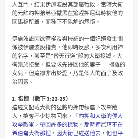
人互鬥，結果伊施波設其部屬戰敗，當時大衛
的元帥約押弟弟亞撒黑在追趕押尼珥時被他的
回馬槍所殺，而種下不能解的怨憤。
伊施波設因欲奪權及與掃羅的一個妃嬪發生關
係被伊施波設指責，他即時反臉，多次利用神
的名字，甚至是”替天行道”般向大衛投誠，大
衛樂於接受，但要求先得回他的妻子──掃羅的
女兒，但這卻非出於愛，乃是個人的面子及政
治因素。
1. 指控（撒下 3:22-25）
這經文記載大衛的猛將約押帶領屬下攻擊敵
人，搶奪不少掠物回來，
「約押和大衛的僕人
攻擊敵軍，帶回許多的掠物。那時押尼珥不在
希伯崙大衛那裡，因大衛已經送他去，他也平