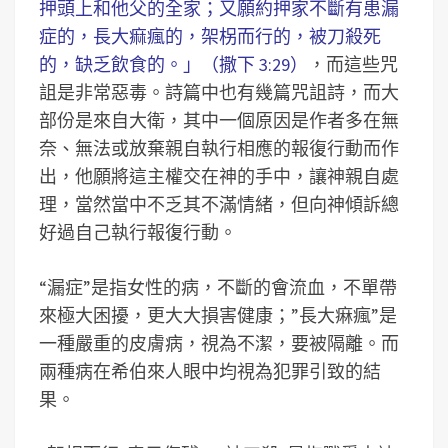
押頭上和他父的全家；又願約押家不斷有患漏
症的，長大痲瘋的，架柺而行的，被刀殺死
的，缺乏飲食的。」（撒下 3:29）
，而這些咒
詛是非常惡毒。詩篇中也有幾篇咒詛詩，而大
部份是來自大衛，其中一個原因是作者多在無
奈、無法或放棄親自執行相應的報復行動而作
出，他願將這主權交在神的手中，讓神親自處
理，當然當中不乏其不滿情緒，但向神傾訴總
好過自己執行報復行動。
“漏症”是指女性的病，不斷的會流血，不單帶
來極大困擾，更大大損害健康；”長大痳瘋”是
一種嚴重的皮膚病，視為不潔，要被隔離。而
兩種病在希伯來人眼中均視為犯罪引致的結
果。