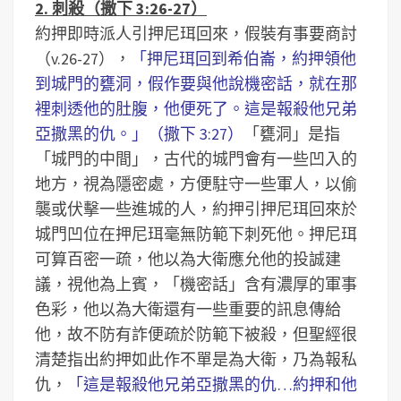
2. 刺殺（撒下 3:26-27）
約押即時派人引押尼珥回來，假裝有事要商討
（v.26-27），
「押尼珥回到希伯崙，約押領他
到城門的甕洞，假作要與他說機密話，就在那
裡刺透他的肚腹，他便死了。這是報殺他兄弟
亞撒黑的仇。」（撒下 3:27）
「甕洞」是指
「城門的中間」，古代的城門會有一些凹入的
地方，視為隱密處，方便駐守一些軍人，以偷
襲或伏擊一些進城的人，約押引押尼珥回來於
城門凹位在押尼珥毫無防範下刺死他。押尼珥
可算百密一疏，他以為大衛應允他的投誠建
議，視他為上賓，「機密話」含有濃厚的軍事
色彩，他以為大衛還有一些重要的訊息傳給
他，故不防有詐便疏於防範下被殺，但聖經很
清楚指出約押如此作不單是為大衛，乃為報私
仇，
「這是報殺他兄弟亞撒黑的仇…約押和他