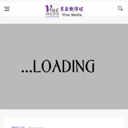
Skip to content
Vine Media
葡萄樹傳媒