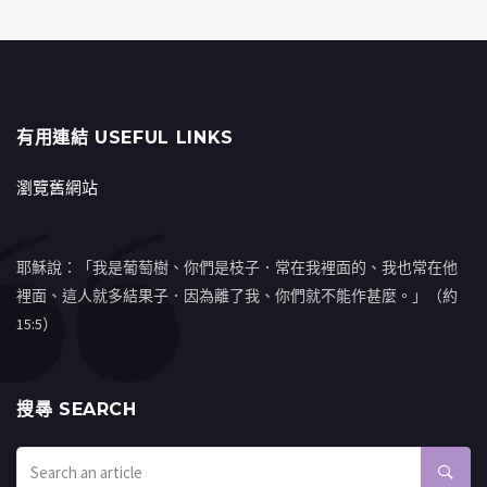
有用連結 USEFUL LINKS
瀏覽舊網站
耶穌說：「我是葡萄樹、你們是枝子．常在我裡面的、我也常在他
裡面、這人就多結果子．因為離了我、你們就不能作甚麼。」（約
15:5）
搜㝷 SEARCH