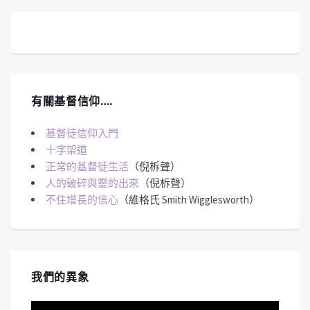
有關基督信仰….
基督徒信仰入門
十字架道
正常的基督徒生活
（倪柝聲）
人的破碎與靈的出來
（倪柝聲）
不住增長的信心
（維格氏 Smith Wigglesworth）
我們的異象
視