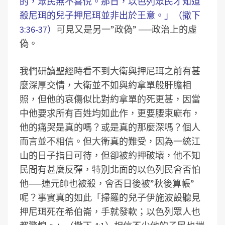
的，眾民無不喜悅。那日，以色列眾民才知道
殺尼珥的兒子押尼珥並非出於王意。」（撒下
3:36-37）
可見又是另一”政偽” ──政治上的虛
偽。
我們研讀聖經時看不到大衛與押尼珥之前有甚
麼深厚交情，大衛並不如與約拿單般肝膽相
照，但他的哀傷似比對約拿單的死更甚，因當
中他要求所有百姓均如此作，更要腰束麻布，
他的痛哭是真的嗎？或是真的那麼深嗎？個人
而言並不相信。但大衛真的難受，因為一統江
山的日子指日可待，但卻被約押破壞，他不知
民間有甚麼反彈，特別北面的以色列民會否怕
他──連元帥也被殺，會否日後被”秋後算帳”
呢？事實真的如此「掃羅的兒子伊施波設聽見
押尼珥死在希伯崙，手就發軟；以色列眾人也