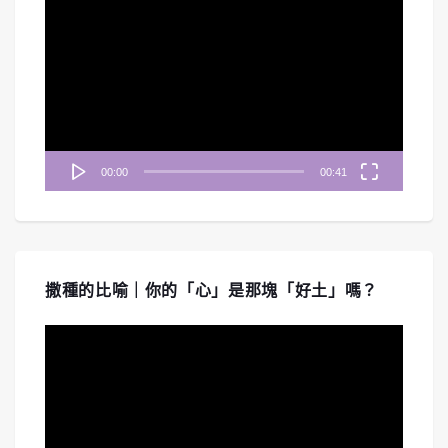
訊
播
放
器
00:00
00:41
撒種的比喻｜你的「心」是那塊「好土」嗎？
視
訊
播
放
器