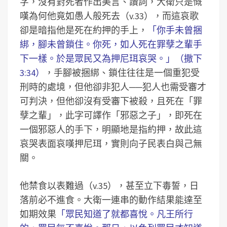
字，沒有對死者作出美言、讚詞，大衛只是慨
嘆為何他竟如愚人般死去（v.33），而這哀歌
卻是暗指他是死在約押的手上，
「你手未曾捆
綁，腳未曾鎖住。你死，如人死在罪孽之輩手
下一樣。於是眾民又為押尼珥哀哭。」（撒下
3:34）
，手腳被捆綁、鎖住往往是一個重犯受
刑時的處境，但他卻非犯人──犯人也需受審才
可判決，但他卻沒有受審下被殺，且死在「罪
孽之輩」，此字可譯作「邪惡之子」，即死在
一個邪惡人的手下，明顯地是指約押，故此這
哀哭表面哀嘆押尼珥，實則向子民表白與己無
關。
他禁食以表難過（v.35），甚至立下毒誓，日
落前必不進食。大衛一連串的動作結果能達至
如期效果
「眾民知道了就都喜悅。凡王所行