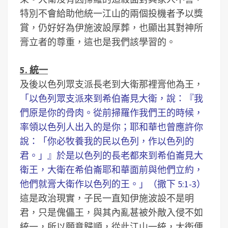
特別不會給助他統一江山的兩個投機者予以獎
賞，仍好好為伊施波設厚葬，也顯出其對神所
膏立者的尊重，這也是我們該學習的。
5. 統一
及後以色列眾支派長老到大衛那裡膏他為王，
「以色列眾支派來到希伯崙見大衛，說：『我
們原是你的骨肉。從前掃羅作我們王的時候，
率領以色列人出入的是你；耶和華也曾應許你
說：「你必牧養我的民以色列，作以色列的
君。」』於是以色列的長老都來到希伯崙見大
衛王，大衛在希伯崙耶和華面前與他們立約，
他們就膏大衛作以色列的王。」（撒下 5:1-3）
這是政治現實，子民一直知伊施波設不是明
君，只是傀儡王，與其內亂甚被外敵入侵不如
統一，所以願意歸順，從此江山一統，大衛便