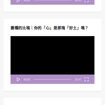
00:00
00:41
撒種的比喻｜你的「心」是那塊「好土」嗎？
視
訊
播
放
器
00:00
02:47