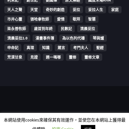
利未記
創世記
劉國偉
原文解經
國度禾場KHM
天人之聲
天堂
奇妙的創造
妥拉
妥拉人生
家庭
市井心靈
張哈拿牧師
愛情
敬拜
智慧
梁永善牧師
歳首到年終
民數記
清晨妥拉
清晨妥拉2.0
漫畫事件簿
為以色列代禱
琴與爐
申命記
真理
知識
箴言
考門夫人
聖經
荒漠甘泉
見證
週一嗎哪
靈修
靈修文章
Copyright © 2006-2026 The Vine Media Organization Limited. All
本網站使用cookies來確保其有效運作，並使您在本網站上獲得最
rights reserved.