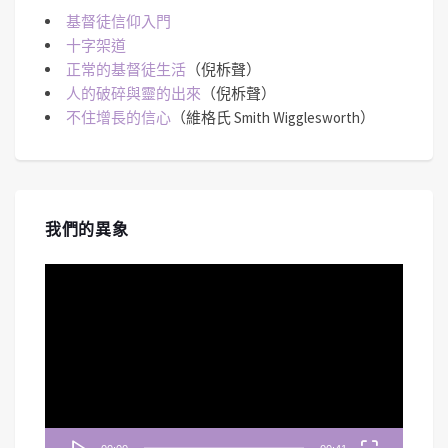
基督徒信仰入門
十字架道
正常的基督徒生活
（倪柝聲）
人的破碎與靈的出來
（倪柝聲）
不住增長的信心
（維格氏 Smith Wigglesworth）
我們的異象
視
訊
播
放
器