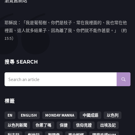
瀏覽舊網站
耶穌說：「我是葡萄樹、你們是枝子．常在我裡面的、我也常在他
裡面、這人就多結果子．因為離了我、你們就不能作甚麼。」（約
15:5）
搜㝷 SEARCH
標籤
EN
ENGLISH
MONDAY MANNA
中國成語
以色列
以色列新聞
你累了嗎
保捷
信仰見證
出埃及記