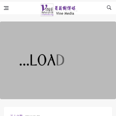
Skip to content
Vine Media
葡萄樹傳媒