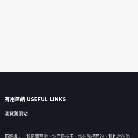
有用連結 USEFUL LINKS
瀏覽舊網站
耶穌說：「我是葡萄樹、你們是枝子．常在我裡面的、我也常在他