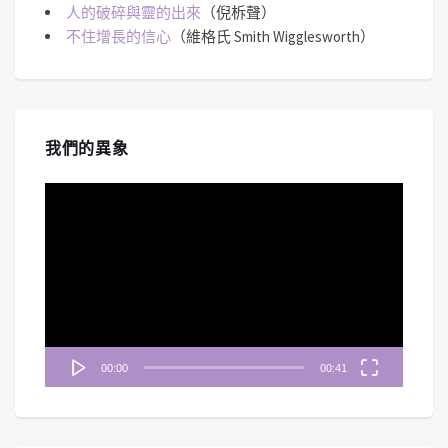
人的破碎與靈的出來
（倪柝聲）
不住增長的信心
（維格氏 Smith Wigglesworth）
我們的異象
視
訊
播
放
器
00:00
00:41