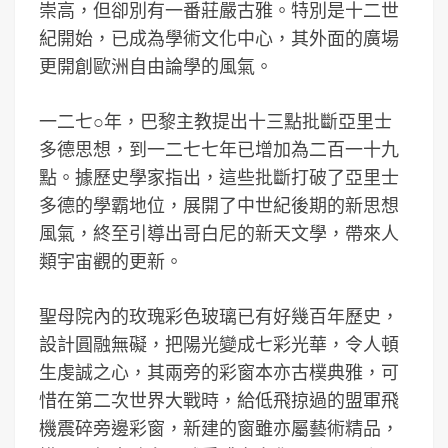
崇高，但卻別有一番莊嚴古雅。特別是十二世
紀開始，已成為學術文化中心，其外面的廣場
更開創歐洲自由論學的風氣。
一二七○年，巴黎主教提出十三點批斷亞里士
多德思想，到一二七七年已增加為二百一十九
點。據歷史學家指出，這些批斷打破了亞里士
多德的學霸地位，展開了中世紀後期的新思想
風氣，終至引導出哥白尼的新天文學，帶來人
類宇宙觀的更新。
聖母院內的玫瑰彩色玻璃已有好幾百年歷史，
設計圓融無礙，把陽光變成七彩光華，令人頓
生虔誠之心，其兩旁的彩窗本亦古樸典雅，可
惜在第二次世界大戰時，給低飛掠過的盟軍飛
機震碎旁邊彩窗，新建的窗雖亦屬藝術精品，