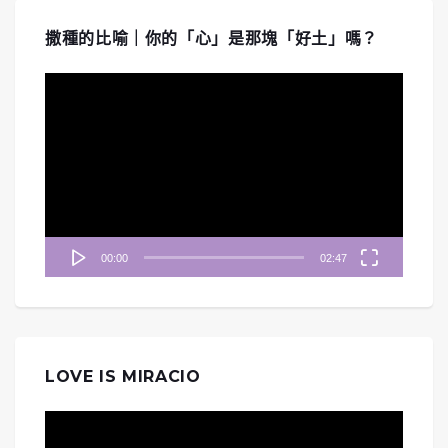
撒種的比喻｜你的「心」是那塊「好土」嗎？
視
訊
播
放
器
00:00
02:47
LOVE IS MIRACIO
視
訊