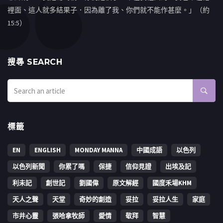
裡面、這人就多結果子．因為離了我、你們就不能作甚麼。」（約
15:5）
搜㝷 SEARCH
標籤
EN
ENGLISH
MONDAY MANNA
中國成語
以色列
以色列新聞
你累了嗎
保捷
信仰見證
出埃及記
利未記
創世記
劉國偉
原文解經
國度禾場KHM
天人之聲
天堂
奇妙的創造
妥拉
妥拉人生
家庭
市井心靈
張哈拿牧師
愛情
敬拜
智慧