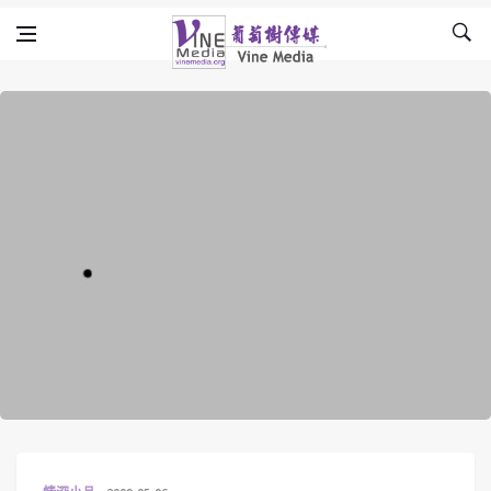
Skip to content
Vine Media
葡萄樹傳媒