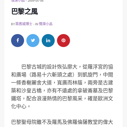
情深小品
2009-05-06
巴黎之風
BY
梁燕城博士
IN
情深小品
巴黎古城的設計恢弘廓大，從羅浮宮的協
和廣場（路易十六斬頭之處）到凱旋門，中間
一條香榭麗舍大道，寬廣而林蔭，兩旁是古建
築和沙皇古橋，亦有不遠處的拿破崙墓及巴黎
鐵塔，配合浪漫熱情的巴黎風采，確是歐洲文
化中心。
巴黎聖母院雖不及羅馬及佛羅倫薩教堂的偉大