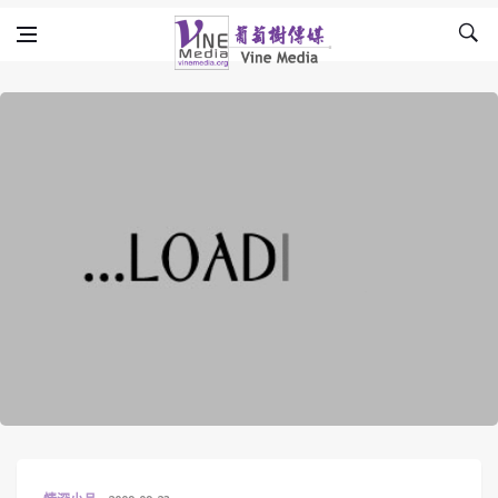
Skip to content
Vine Media
葡萄樹傳媒