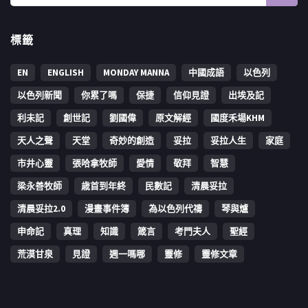
標籤
EN
ENGLISH
MONDAY MANNA
中國成語
以色列
以色列新聞
你累了嗎
保捷
信仰見證
出埃及記
利未記
創世記
劉國偉
原文解經
國度禾場KHM
天人之聲
天堂
奇妙的創造
妥拉
妥拉人生
家庭
市井心靈
張哈拿牧師
愛情
敬拜
智慧
梁永善牧師
歳首到年終
民數記
清晨妥拉
清晨妥拉2.0
漫畫事件簿
為以色列代禱
琴與爐
申命記
真理
知識
箴言
考門夫人
聖經
荒漠甘泉
見證
週一嗎哪
靈修
靈修文章