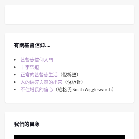
有關基督信仰….
基督徒信仰入門
十字架道
正常的基督徒生活
（倪柝聲）
人的破碎與靈的出來
（倪柝聲）
不住增長的信心
（維格氏 Smith Wigglesworth）
我們的異象
視