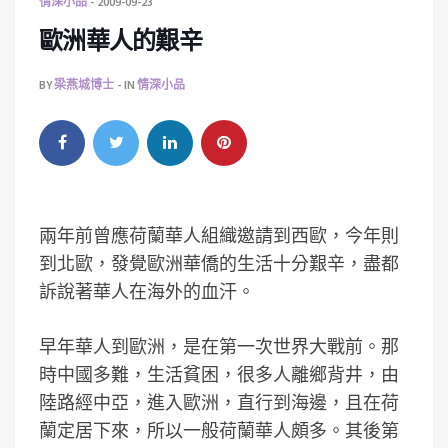
情深小品
2009-09-23
歐洲華人的艱辛
BY
梁燕城博士
IN
情深小品
兩年前曾應荷蘭華人組織邀請到西歐，今年則
到北歐，發覺歐洲華僑的生活十分艱辛，盡都
訴說著華人在海外的血汗。
早年華人到歐洲，是在第一次世界大戰前。那
時中國多難，生活貧困，很多人離鄉背井，由
陸路經中亞，進入歐洲，直行到海邊，且在荷
蘭定居下來，所以一般荷蘭華人頗多。其後第