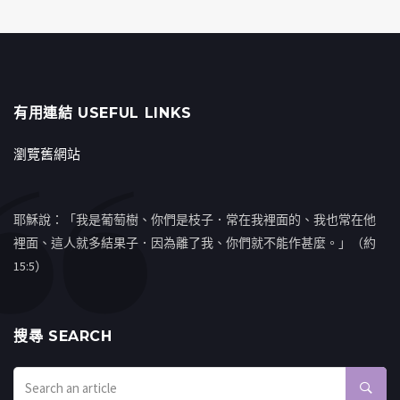
有用連結 USEFUL LINKS
瀏覽舊網站
耶穌說：「我是葡萄樹、你們是枝子．常在我裡面的、我也常在他
裡面、這人就多結果子．因為離了我、你們就不能作甚麼。」（約
15:5）
搜㝷 SEARCH