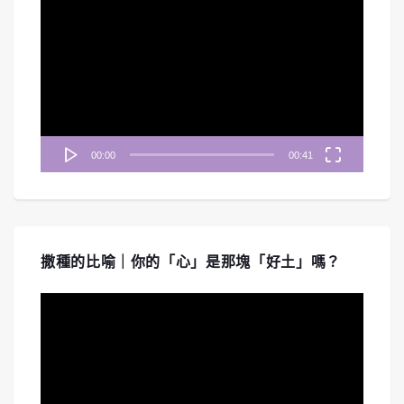
訊
播
放
器
00:00
00:41
撒種的比喻｜你的「心」是那塊「好土」嗎？
視
訊
播
放
器