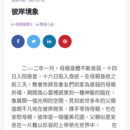
情深小品
2007-05-16
彼岸境象
BY
梁燕城博士
IN
情深小品
二○○二年一月，母親身體不斷衰弱，十四
日入院檢查，十六日陷入昏迷。在母親昏迷之
前三天，教會牧師及會友們到家為衰弱的母親
祈禱，期間我心靈裡感覺到一種神聖的臨在，
像展開一個光明的空間，見到逝世多年的父親
俊朗不凡地在彼岸微笑，揮手等待母親，也在
安慰母親。彼岸是一個優美花園，父親似是安
息在一片難以形容的上帝榮光世界中。 在