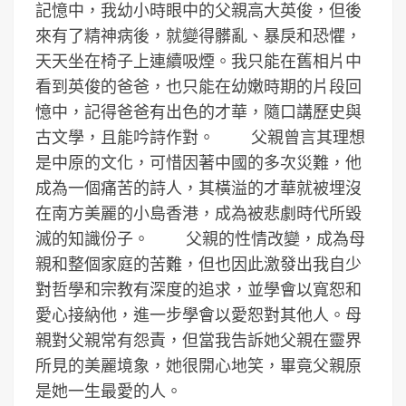
記憶中，我幼小時眼中的父親高大英俊，但後
來有了精神病後，就變得髒亂、暴戾和恐懼，
天天坐在椅子上連續吸煙。我只能在舊相片中
看到英俊的爸爸，也只能在幼嫩時期的片段回
憶中，記得爸爸有出色的才華，隨口講歷史與
古文學，且能吟詩作對。 父親曾言其理想
是中原的文化，可惜因著中國的多次災難，他
成為一個痛苦的詩人，其橫溢的才華就被埋沒
在南方美麗的小島香港，成為被悲劇時代所毀
滅的知識份子。 父親的性情改變，成為母
親和整個家庭的苦難，但也因此激發出我自少
對哲學和宗教有深度的追求，並學會以寬恕和
愛心接納他，進一步學會以愛恕對其他人。母
親對父親常有怨責，但當我告訴她父親在靈界
所見的美麗境象，她很開心地笑，畢竟父親原
是她一生最愛的人。