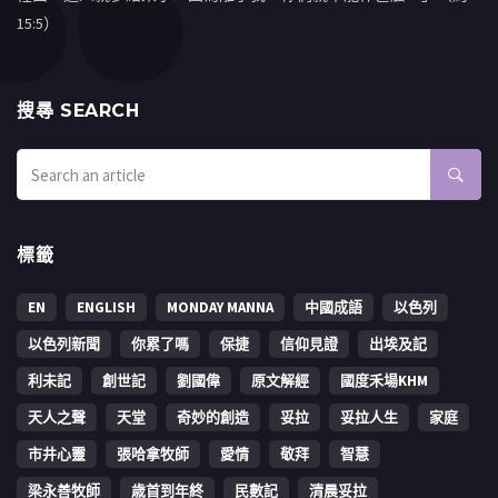
15:5）
搜㝷 SEARCH
標籤
EN
ENGLISH
MONDAY MANNA
中國成語
以色列
以色列新聞
你累了嗎
保捷
信仰見證
出埃及記
利未記
創世記
劉國偉
原文解經
國度禾場KHM
天人之聲
天堂
奇妙的創造
妥拉
妥拉人生
家庭
市井心靈
張哈拿牧師
愛情
敬拜
智慧
梁永善牧師
歳首到年終
民數記
清晨妥拉