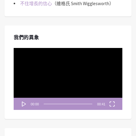
不住增長的信心
（維格氏 Smith Wigglesworth）
我們的異象
視
訊
播
放
器
00:00
00:41