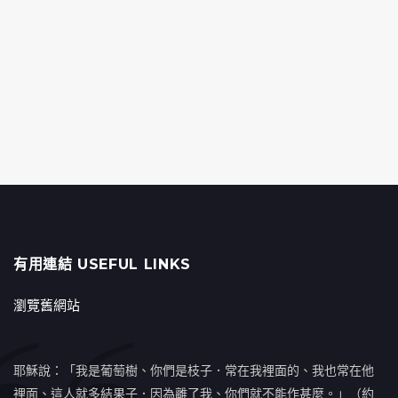
有用連結 USEFUL LINKS
瀏覽舊網站
耶穌說：「我是葡萄樹、你們是枝子．常在我裡面的、我也常在他
裡面、這人就多結果子．因為離了我、你們就不能作甚麼。」（約