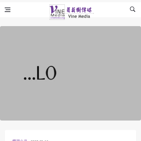
Skip to content
Vine Media
葡萄樹傳媒