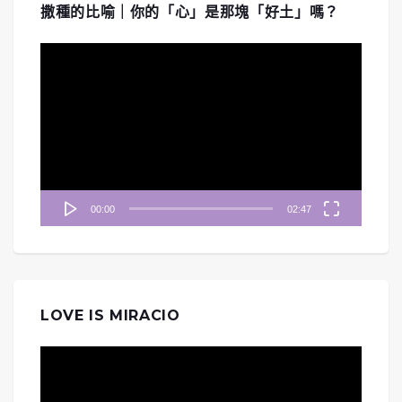
撒種的比喻｜你的「心」是那塊「好土」嗎？
視
訊
播
放
器
00:00
02:47
LOVE IS MIRACIO
視
訊
播