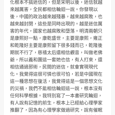
化根本不搞迷信的，但是宋明以後，迷信就越
來越厲害，全民都相信輪迴一說。你發現以
後，中國的政治越來越殘暴，越來越腐敗，也
越來越封閉，這些是同時出現的。越是迷信厲
害的年代，國家也越腐敗和墮落。明清兩朝只
是康熙好一點，康乾盛世，主要是康熙，雍正
和乾隆好主要是康熙留下很多錢而已，乾隆後
期就不行了，慈禧太后還相信觀音，叫做老佛
爺，所以義和團這一套她也信，有人打來，還
相信通過邪術，民間的迷信，就會實現現代
化。我覺得這很可憐也很可怕，若是中國現在
這一種思想在復活，我覺得這是一個思想文化
的災禍，我們不能相信輪迴這一說，根本沒有
任何科學根據。我特別寫了一本書研究輪迴，
有人說有記憶的前生，根本上已經給心理學家
推翻了，因為有心理學家做過研究，說有催眠