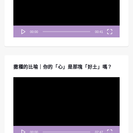
放
器
00:00
00:41
撒種的比喻｜你的「心」是那塊「好土」嗎？
視
訊
播
放
器
00:00
02:47