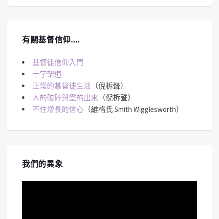
有關基督信仰….
基督徒信仰入門
十字架道
正常的基督徒生活
（倪柝聲）
人的破碎與靈的出來
（倪柝聲）
不住增長的信心
（維格氏 Smith Wigglesworth）
我們的異象
視
訊
播