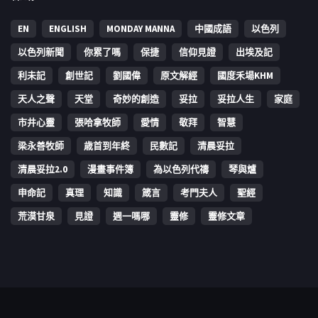
EN
ENGLISH
MONDAY MANNA
中國成語
以色列
以色列新聞
你累了嗎
保捷
信仰見證
出埃及記
利未記
創世記
劉國偉
原文解經
國度禾場KHM
天人之聲
天堂
奇妙的創造
妥拉
妥拉人生
家庭
市井心靈
張哈拿牧師
愛情
敬拜
智慧
梁永善牧師
歳首到年終
民數記
清晨妥拉
清晨妥拉2.0
漫畫事件簿
為以色列代禱
琴與爐
申命記
真理
知識
箴言
考門夫人
聖經
荒漠甘泉
見證
週一嗎哪
靈修
靈修文章