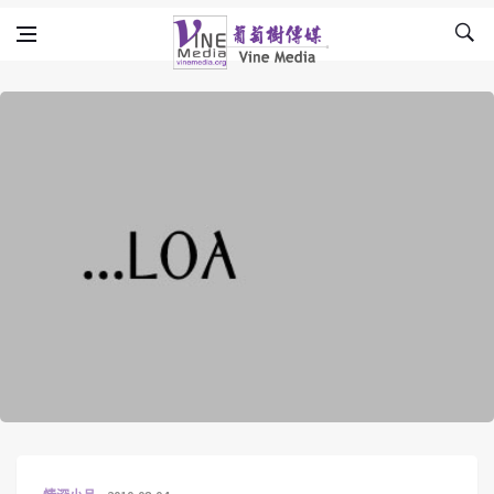
Skip to content
Vine Media
葡萄樹傳媒