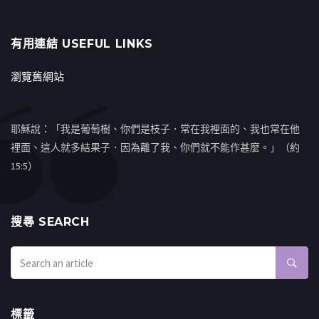
有用連結 USEFUL LINKS
瀏覽舊網站
耶穌說：「我是葡萄樹、你們是枝子．常在我裡面的、我也常在他
裡面、這人就多結果子．因為離了我、你們就不能作甚麼。」（約
15:5）
搜㝷 SEARCH
標籤