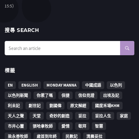
15:5）
搜㝷 SEARCH
標籤
EN
ENGLISH
MONDAY MANNA
中國成語
以色列
以色列新聞
你累了嗎
保捷
信仰見證
出埃及記
利未記
創世記
劉國偉
原文解經
國度禾場KHM
天人之聲
天堂
奇妙的創造
妥拉
妥拉人生
家庭
市井心靈
張哈拿牧師
愛情
敬拜
智慧
梁永善牧師
歳首到年終
民數記
清晨妥拉