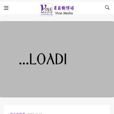
Skip to content
Vine Media
葡萄樹傳媒