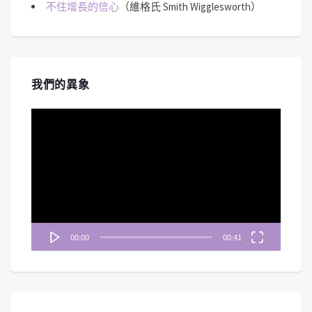
不住增長的信心
（維格氏 Smith Wigglesworth）
我們的異象
視
訊
播
放
器
00:00
00:41