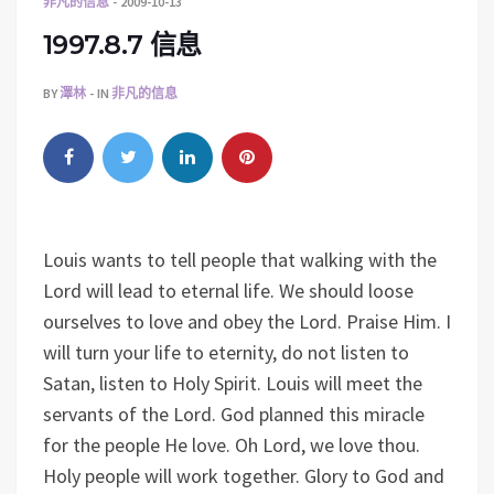
非凡的信息
2009-10-13
1997.8.7 信息
BY
澤林
IN
非凡的信息
Louis wants to tell people that walking with the
Lord will lead to eternal life. We should loose
ourselves to love and obey the Lord. Praise Him. I
will turn your life to eternity, do not listen to
Satan, listen to Holy Spirit. Louis will meet the
servants of the Lord. God planned this miracle
for the people He love. Oh Lord, we love thou.
Holy people will work together. Glory to God and