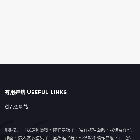
有用連結 USEFUL LINKS
瀏覽舊網站
耶穌說：「我是葡萄樹、你們是枝子．常在我裡面的、我也常在他
裡面、這人就多結果子．因為離了我、你們就不能作甚麼。」（約