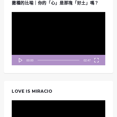
撒種的比喻｜你的「心」是那塊「好土」嗎？
視
訊
播
放
器
00:00
02:47
LOVE IS MIRACIO
視
訊
播